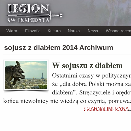
Wiara
Filozofia
Kultura
Nauka
News
Własne recen
sojusz z diabłem 2014 Archiwum
W sojuszu z diabłem
Ostatnimi czasy w politycznym
że „dla dobra Polski można z
diabłem”. Stręczyciele i orę
końcu niewolnicy nie wiedzą co czynią, poniew
CZARNALIMUZYNA