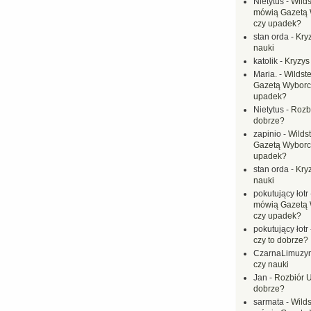
Nietytus
-
Wilds
mówią Gazetą 
czy upadek?
stan orda
-
Kryz
nauki
katolik
-
Kryzys
Maria.
-
Wildste
Gazetą Wyborc
upadek?
Nietytus
-
Rozbi
dobrze?
zapinio
-
Wilds
Gazetą Wyborc
upadek?
stan orda
-
Kryz
nauki
pokutujący łotr
mówią Gazetą 
czy upadek?
pokutujący łotr
czy to dobrze?
CzarnaLimuzy
czy nauki
Jan
-
Rozbiór U
dobrze?
sarmata
-
Wilds