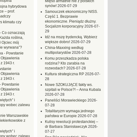
hopina
Mięso armatnie nie z polskich
synów!
2026-07-29
ojna hybrydowa
e – prof.
Samouczek ekonomiczny NISS.
sadczy
Część 1. Bezprawie
ekonomiczne. Pieniądz dłużny.
s klimatu czy
Socjalizm korporacyjny
2026-07-
29
-
Co oznaczają
Idź na mszę trydencką. Wybierz
Każda roślina,
większe dobro!
2026-07-29
ł Ojciec mój
zie wyrwana”?
China-Maxxing według
multipolarystów
2026-07-28
na
-
Powstanie
 Objawienia
Komu przeszkadza polska
z 1943 r.
rodzina? Kto zarabia na
rozwodach?
2026-07-28
stanie
 Objawienia
Kultura strategiczna RP
2026-07-
z 1943 r.
28
-
Powstanie
Nowe SZOKUJĄCE fakty ws.
 Objawienia
szpitali w Polsce?! – Anna Kubala
z 1943 r.
2026-07-28
iętych” i
Paneliści Morawieckiego
2026-
opy wobec zalewu
07-28
Totalitaryzm wymaga jednego
nie Warszawskie
państwa w Europie
2026-07-28
iekierkowskie z
Kulisy rewolucji protestanckiej –
dr Barbara Stanisławczyk
2026-
iętych” i
07-27
opy wobec zalewu