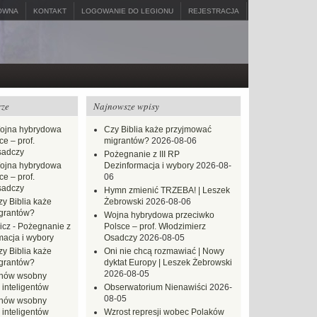
ÓWNA
KONTAKT
LOGOWANIE DO LEGIONU
REJESTRACJA
rze
Najnowsze wpisy
ojna hybrydowa
Czy Biblia każe przyjmować
e – prof.
migrantów?
2026-08-06
sadczy
Pożegnanie z III RP
ojna hybrydowa
Dezinformacja i wybory
2026-08-
e – prof.
06
sadczy
Hymn zmienić TRZEBA! | Leszek
zy Biblia każe
Żebrowski
2026-08-06
grantów?
Wojna hybrydowa przeciwko
icz
-
Pożegnanie z
Polsce – prof. Włodzimierz
macja i wybory
Osadczy
2026-08-05
zy Biblia każe
Oni nie chcą rozmawiać | Nowy
grantów?
dyktat Europy | Leszek Żebrowski
2026-08-05
hów wsobny
 inteligentów
Obserwatorium Nienawiści
2026-
08-05
hów wsobny
 inteligentów
Wzrost represji wobec Polaków