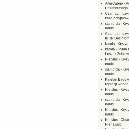
AlterCabrio
-
P
Dezinformacja 
CzarnaLimuzy
każe przyjmow
stan orda
-
Kryz
nauki
CzarnaLimuzy
III RP Dezinfor
karola
-
Kryzys 
karola
-
Hymn z
Leszek Żebrow
Nietytus
-
Kryzy
nauki
stan orda
-
Kryz
nauki
Kajetan Badow
represji wobec
Nietytus
-
Kryzy
nauki
stan orda
-
Kryz
nauki
Nietytus
-
Kryzy
nauki
Nietytus
-
Obse
Nienawiści