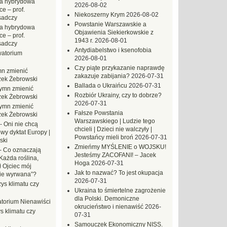
a hybrydowa
2026-08-02
e – prof.
Niekoszerny Krym
2026-08-02
sadczy
Powstanie Warszawskie a
a hybrydowa
Objawienia Siekierkowskie z
e – prof.
1943 r.
2026-08-01
sadczy
Antydiabelstwo i ksenofobia
atorium
2026-08-01
Czy piąte przykazanie naprawdę
n zmienić
zakazuje zabijania?
2026-07-31
zek Żebrowski
Ballada o Ukraińcu
2026-07-31
ymn zmienić
Rozbiór Ukrainy, czy to dobrze?
zek Żebrowski
2026-07-31
ymn zmienić
Fałsze Powstania
zek Żebrowski
Warszawskiego | Ludzie tego
-
Oni nie chcą
chcieli | Dzieci nie walczyły |
wy dyktat Europy |
Powstańcy mieli broń
2026-07-31
ski
Zmieńmy MYŚLENIE o WOJSKU!
-
Co oznaczają
Jesteśmy ZACOFANI! – Jacek
Każda roślina,
Hoga
2026-07-31
ł Ojciec mój
Jak to nazwać? To jest okupacja
zie wyrwana”?
2026-07-31
ys klimatu czy
Ukraina to śmiertelne zagrożenie
dla Polski. Demoniczne
torium Nienawiści
okrucieństwo i nienawiść
2026-
s klimatu czy
07-31
Samouczek Ekonomiczny NISS.