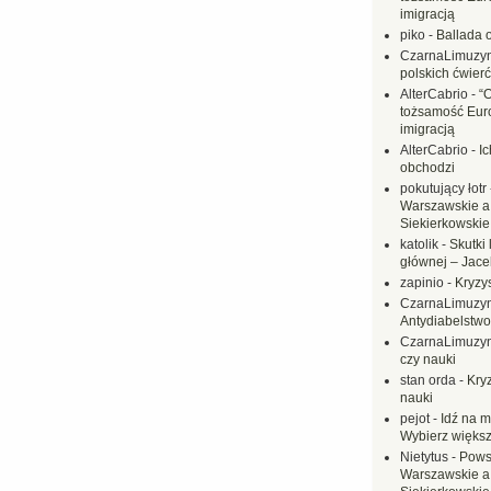
imigracją
piko
-
Ballada 
CzarnaLimuzy
polskich ćwierć
AlterCabrio
-
“
tożsamość Eur
imigracją
AlterCabrio
-
I
obchodzi
pokutujący łotr
Warszawskie a
Siekierkowskie 
katolik
-
Skutki 
głównej – Jac
zapinio
-
Kryzys
CzarnaLimuzy
Antydiabelstwo
CzarnaLimuzy
czy nauki
stan orda
-
Kryz
nauki
pejot
-
Idź na m
Wybierz większ
Nietytus
-
Pows
Warszawskie a