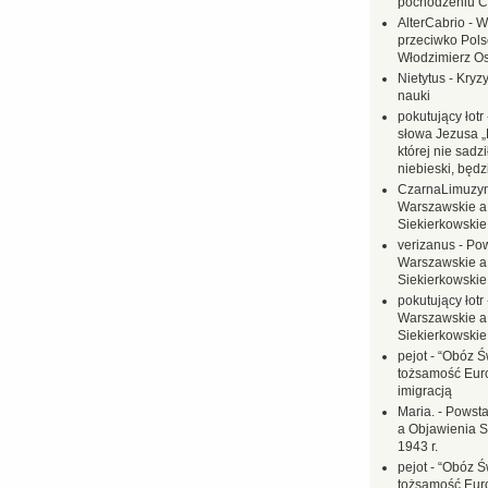
pochodzeniu C
AlterCabrio
-
W
przeciwko Polsc
Włodzimierz O
Nietytus
-
Kryzy
nauki
pokutujący łotr
słowa Jezusa „
której nie sadzi
niebieski, będ
CzarnaLimuzy
Warszawskie a
Siekierkowskie 
verizanus
-
Pow
Warszawskie a
Siekierkowskie 
pokutujący łotr
Warszawskie a
Siekierkowskie 
pejot
-
“Obóz Św
tożsamość Eur
imigracją
Maria.
-
Powsta
a Objawienia S
1943 r.
pejot
-
“Obóz Św
tożsamość Eur