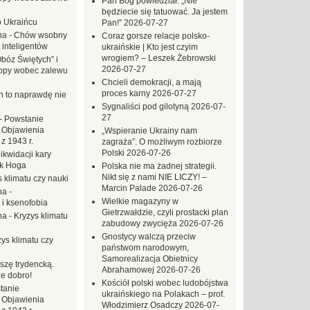
Pan Bóg powiedział: „Nie
będziecie się tatuować. Ja jestem
o Ukraińcu
Pan!”
2026-07-27
na
-
Chów wsobny
Coraz gorsze relacje polsko-
 inteligentów
ukraińskie | Kto jest czyim
wrogiem? – Leszek Żebrowski
Obóz Świętych” i
2026-07-27
opy wobec zalewu
Chcieli demokracji, a mają
proces karny
2026-07-27
ch to naprawdę nie
Sygnaliści pod gilotyną
2026-07-
27
-
Powstanie
 Objawienia
„Wspieranie Ukrainy nam
z 1943 r.
zagraża”. O możliwym rozbiorze
Polski
2026-07-26
likwidacji kary
ek Hoga
Polska nie ma żadnej strategii.
Nikt się z nami NIE LICZY! –
 klimatu czy nauki
Marcin Palade
2026-07-26
na
-
Wielkie magazyny w
 i ksenofobia
Gietrzwałdzie, czyli prostacki plan
na
-
Kryzys klimatu
zabudowy zwycięża
2026-07-26
Gnostycy walczą przeciw
ys klimatu czy
państwom narodowym,
Samorealizacja Obietnicy
szę trydencką.
Abrahamowej
2026-07-26
e dobro!
Kościół polski wobec ludobójstwa
tanie
ukraińskiego na Polakach – prof.
 Objawienia
Włodzimierz Osadczy
2026-07-