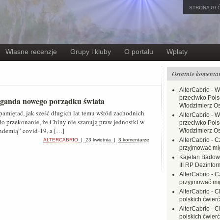
STRONA GŁ
Własne recenzje
Grupy i kluby
O portalu
Wpłaty
Ostatnie komenta
AlterCabrio
-
W
przeciwko Polsc
ganda nowego porządku świata
Włodzimierz O
 pamiętać, jak sześć długich lat temu wśród zachodnich
AlterCabrio
-
W
 przekonanie, że Chiny nie szanują praw jednostki w
przeciwko Polsc
andemią” covid-19, a […]
Włodzimierz O
AlterCabrio
-
C
ALTERCABRIO
|
23 kwietnia
|
3 komentarze
przyjmować mi
Kajetan Badow
III RP Dezinfor
AlterCabrio
-
C
przyjmować mi
AlterCabrio
-
C
polskich ćwierć
AlterCabrio
-
C
polskich ćwierć