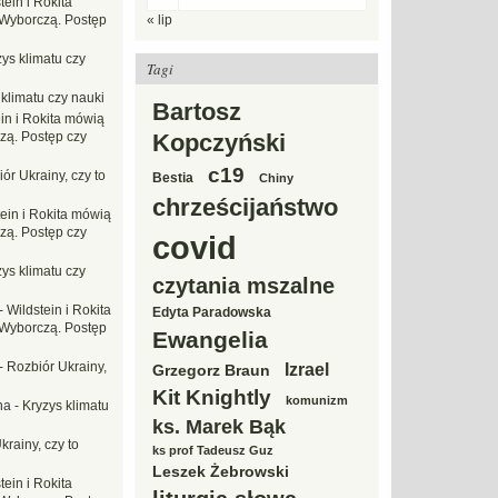
tein i Rokita
Wyborczą. Postęp
« lip
ys klimatu czy
Tagi
 klimatu czy nauki
Bartosz
in i Rokita mówią
zą. Postęp czy
Kopczyński
c19
ór Ukrainy, czy to
Bestia
Chiny
chrześcijaństwo
tein i Rokita mówią
zą. Postęp czy
covid
ys klimatu czy
czytania mszalne
-
Wildstein i Rokita
Edyta Paradowska
Wyborczą. Postęp
Ewangelia
-
Rozbiór Ukrainy,
Izrael
Grzegorz Braun
Kit Knightly
komunizm
na
-
Kryzys klimatu
ks. Marek Bąk
krainy, czy to
ks prof Tadeusz Guz
Leszek Żebrowski
tein i Rokita