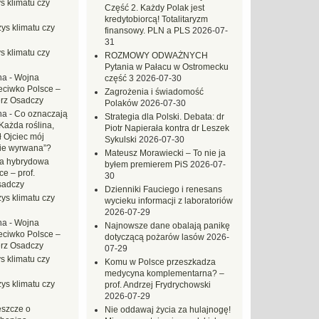
s klimatu czy
Część 2. Każdy Polak jest
kredytobiorcą! Totalitaryzm
ys klimatu czy
finansowy. PLN a PLS
2026-07-
31
s klimatu czy
ROZMOWY ODWAŻNYCH
Pytania w Pałacu w Ostromecku
na
-
Wojna
część 3
2026-07-30
eciwko Polsce –
Zagrożenia i świadomość
erz Osadczy
Polaków
2026-07-30
na
-
Co oznaczają
Strategia dla Polski. Debata: dr
Każda roślina,
Piotr Napierała kontra dr Leszek
ł Ojciec mój
Sykulski
2026-07-30
zie wyrwana”?
Mateusz Morawiecki – To nie ja
a hybrydowa
byłem premierem PiS
2026-07-
e – prof.
30
sadczy
Dzienniki Fauciego i renesans
ys klimatu czy
wycieku informacji z laboratoriów
2026-07-29
na
-
Wojna
Najnowsze dane obalają panikę
eciwko Polsce –
dotyczącą pożarów lasów
2026-
erz Osadczy
07-29
s klimatu czy
Komu w Polsce przeszkadza
medycyna komplementarna? –
ys klimatu czy
prof. Andrzej Frydrychowski
2026-07-29
eszcze o
Nie oddawaj życia za hulajnogę!