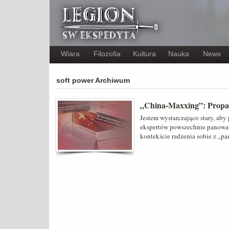
Wiara
Filozofia
Kultura
Nauka
News
soft power Archiwum
„China-Maxxing”: Propa
Jestem wystarczająco stary, aby
ekspertów powszechnie panowało
kontekście radzenia sobie z „p