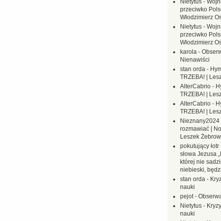
Nietytus
-
Wojn
przeciwko Polsc
Włodzimierz O
Nietytus
-
Wojn
przeciwko Polsc
Włodzimierz O
karola
-
Obserw
Nienawiści
stan orda
-
Hym
TRZEBA! | Les
AlterCabrio
-
H
TRZEBA! | Les
AlterCabrio
-
H
TRZEBA! | Les
Nieznany2024
rozmawiać | No
Leszek Żebrow
pokutujący łotr
słowa Jezusa „
której nie sadzi
niebieski, będ
stan orda
-
Kryz
nauki
pejot
-
Obserwa
Nietytus
-
Kryzy
nauki