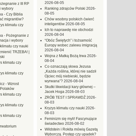
2026-08-05
ożegnanie z III RP
i wybory
Ranking zdrajców Polski
2026-
08-05
na
-
Czy Biblia
ać migrantów?
Chów wsobny polskich ćwierć
inteligentów
2026-08-05
ys klimatu czy
Ich to naprawdę nie obchodzi
2026-08-04
na
-
Pożegnanie z
macja i wybory
“Obóz Świętych” i tożsamość
Europy wobec zalewu imigracją
klimatu czy nauki
2026-08-04
mienić TRZEBA! |
Wojna z Matką Bożą trwa
2026-
ski
08-04
s klimatu czy
Co oznaczają słowa Jezusa
„Każda roślina, której nie sadził
ys klimatu czy
Ojciec mój niebieski, będzie
wyrwana”?
2026-08-04
icz
-
Wzrost
Skutki likwidacji kary głównej –
 Polaków
Jacek Hoga
2026-08-03
s klimatu czy
ZRÓB TEST I SPRAWDŹ
2026-
08-03
ys klimatu czy
Kryzys klimatu czy nauki
2026-
08-03
s klimatu czy
Feminizm się myli! Fascynujące
świadectwo
2026-08-02
rwatorium
Wildstein i Rokita mówią Gazetą
Wyborczą. Postęp czy upadek?