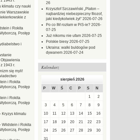
z 1943 r.
26
 klimatu czy nauki
Krzysztof Szczawiński „Platon –
nie Warszawskie
najbardziej niebezpieczny filozof,
iekierkowskie z
jaki kiedykolwiek żył”
2026-07-26
Po co IM rozłam w PiS-ie?
2026-
dstein i Rokita
07-25
Wyborczą. Postęp
Już nikomu nie ufam
2026-07-25
Polskie biesy
2026-07-25
ydiabelstwo i
Ukraina: walki buldogów pod
dywanem
2026-07-24
stanie
 Objawienia
z 1943 r.
Kalendarz
nizm się myli!
wiadectwo
sierpień 2026
tein i Rokita
Wyborczą. Postęp
P
W
Ś
C
P
S
N
1
2
tein i Rokita
Wyborczą. Postęp
3
4
5
6
7
8
9
10
11
12
13
14
15
16
-
Kryzys klimatu
17
18
19
20
21
22
23
-
Wildstein i Rokita
Wyborczą. Postęp
24
25
26
27
28
29
30
31