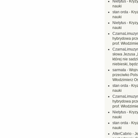
Nietytus
-
Kryzy
nauki
stan orda
-
Kryz
nauki
Nietytus
-
Kryzy
nauki
CzarnaLimuzy
hybrydowa prz
prof. Włodzimi
CzarnaLimuzy
słowa Jezusa „
której nie sadzi
niebieski, będ
sarmata
-
Wojn
przeciwko Polsc
Włodzimierz O
stan orda
-
Kryz
nauki
CzarnaLimuzy
hybrydowa prz
prof. Włodzimi
Nietytus
-
Kryzy
nauki
stan orda
-
Kryz
nauki
AlterCabrio
-
J