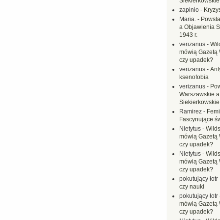
Siekierkowskie 
zapinio
-
Kryzys
Maria.
-
Powsta
a Objawienia S
1943 r.
verizanus
-
Wil
mówią Gazetą 
czy upadek?
verizanus
-
Ant
ksenofobia
verizanus
-
Pow
Warszawskie a
Siekierkowskie 
Ramirez
-
Femi
Fascynujące ś
Nietytus
-
Wilds
mówią Gazetą 
czy upadek?
Nietytus
-
Wilds
mówią Gazetą 
czy upadek?
pokutujący łotr
czy nauki
pokutujący łotr
mówią Gazetą 
czy upadek?