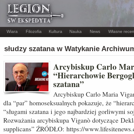
Wiara
Filozofia
Kultura
Nauka
News
Własne recen
słudzy szatana w Watykanie Archiwu
Arcybiskup Carlo Mar
“Hierarchowie Bergogl
szatana”
Arcybiskup Carlo Maria Viga
dla “par” homoseksualnych pokazuje, że “hierar
“sługami szatana i jego najbardziej gorliwymi s
Rozważania arcybiskupa Viganò dotyczące Dekla
supplicans” ŹRÓDŁO: https://www.lifesitenews.c