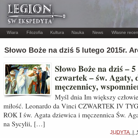
Wiara
Filozofia
Kultura
Nauka
News
Własne recen
Słowo Boże na dziś 5 lutego 2015r. 
Słowo Boże na dziś – 5 
czwartek – św. Agaty, 
męczennicy, wspomnie
Myśl dnia Im większy człowie
miłość. Leonardo da Vinci CZWARTEK IV
ROK I św. Agata dziewica i męczennica Św. Agat
na Sycylii, […]
JUDYTA
|