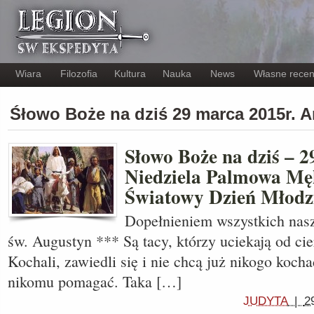
Wiara
Filozofia
Kultura
Nauka
News
Własne recen
Śłowo Boże na dziś 29 marca 2015r. 
Słowo Boże na dziś – 2
Niedziela Palmowa Męk
Światowy Dzień Młodz
Dopełnieniem wszystkich naszy
św. Augustyn *** Są tacy, którzy uciekają od cie
Kochali, zawiedli się i nie chcą już nikogo koch
nikomu pomagać. Taka […]
JUDYTA
|
2