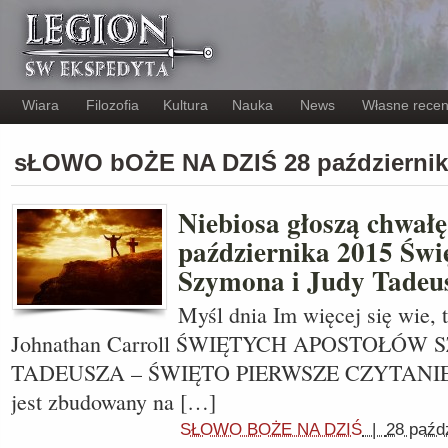
Wiara
Filozofia
Kultura
Nauka
News
Własne recen
sŁOWO bOŻE NA DZIŚ 28 październik
Niebiosa głoszą chwałę
października 2015 Świ
Szymona i Judy Tadeus
Myśl dnia Im więcej się wie, t
Johnathan Carroll ŚWIĘTYCH APOSTOŁÓW
TADEUSZA – ŚWIĘTO PIERWSZE CZYTANIE (E
jest zbudowany na […]
SŁOWO BOŻE NA DZIŚ
|
28 paźd