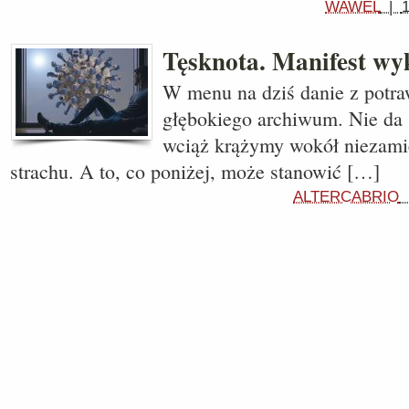
WAWEL
|
1
Tęsknota. Manifest wy
W menu na dziś danie z potr
głębokiego archiwum. Nie da s
wciąż krążymy wokół niezami
strachu. A to, co poniżej, może stanowić […]
ALTERCABRIO