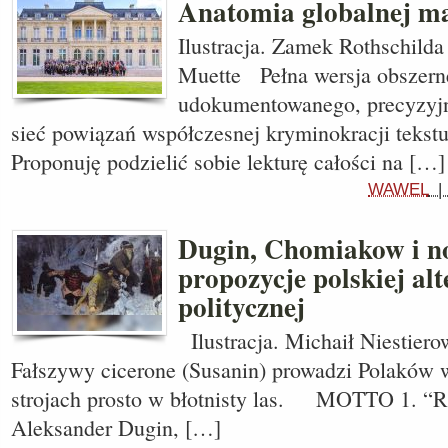
Anatomia globalnej ma
Ilustracja. Zamek Rothschilda
Muette Pełna wersja obszern
udokumentowanego, precyzyjn
sieć powiązań współczesnej kryminokracji tekst
Proponuję podzielić sobie lekturę całości na […]
WAWEL
Dugin, Chomiakow i n
propozycje polskiej al
politycznej
Ilustracja. Michaił Niestiero
Fałszywy cicerone (Susanin) prowadzi Polaków 
strojach prosto w błotnisty las. MOTTO 1. “Rż
Aleksander Dugin, […]