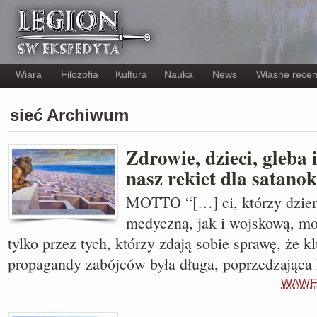
Wiara
Filozofia
Kultura
Nauka
News
Własne recen
sieć Archiwum
Zdrowie, dzieci, gleba i
nasz rekiet dla satanok
MOTTO “[…] ci, którzy dzier
medyczną, jak i wojskową, mo
tylko przez tych, którzy zdają sobie sprawę, że 
propagandy zabójców była długa, poprzedzając
WAWE