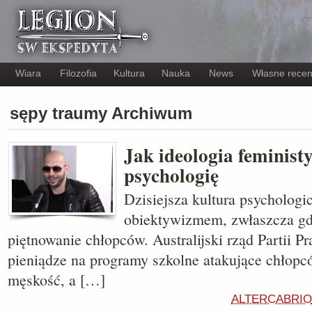
Wiara
Filozofia
Kultura
Nauka
News
Własne recen
sępy traumy Archiwum
Jak ideologia feminis
psychologię
Dzisiejsza kultura psychologic
obiektywizmem, zwłaszcza gd
piętnowanie chłopców. Australijski rząd Partii P
pieniądze na programy szkolne atakujące chłopc
męskość, a […]
ALTERCABRIO