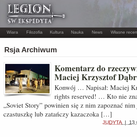
Wiara
Filozofia
Kultura
Nauka
News
Własne recen
Rsja Archiwum
Komentarz do rzeczywi
Maciej Krzysztof Dąb
Konwój … Napisał: Maciej Kr
rights reserved! … Kto nie z
„Soviet Story” powinien się z nim zapoznać nim
czastuszkę lub zatańczy kazaczoka […]
JUDYTA
|
13 