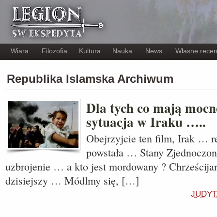
Wiara
Filozofia
Kultura
Nauka
News
Własne recen
Republika Islamska Archiwum
Dla tych co mają mocn
sytuacja w Iraku …..
Obejrzyjcie ten film, Irak … r
powstała … Stany Zjednoczon
uzbrojenie … a kto jest mordowany ? Chrześcijan
dzisiejszy … Módlmy się, […]
JUDYT