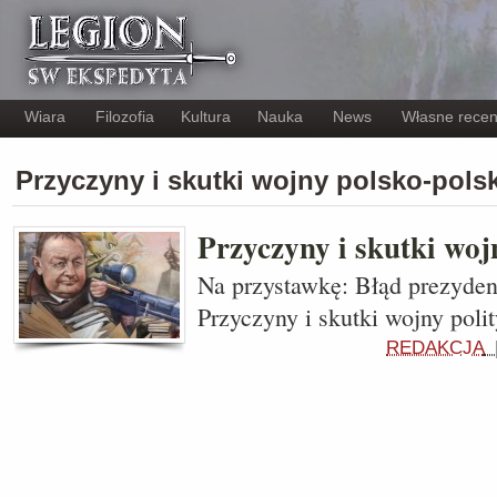
Wiara
Filozofia
Kultura
Nauka
News
Własne recen
Przyczyny i skutki wojny polsko-pols
Przyczyny i skutki woj
Na przystawkę: Błąd prezyde
Przyczyny i skutki wojny po
REDAKCJA