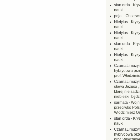
stan orda
-
Kryz
nauki
pejot
-
Obserwa
Nietytus
-
Kryzy
nauki
Nietytus
-
Kryzy
nauki
stan orda
-
Kryz
nauki
Nietytus
-
Kryzy
nauki
CzarnaLimuzy
hybrydowa prz
prof. Włodzimi
CzarnaLimuzy
słowa Jezusa „
której nie sadzi
niebieski, będ
sarmata
-
Wojn
przeciwko Polsc
Włodzimierz O
stan orda
-
Kryz
nauki
CzarnaLimuzy
hybrydowa prz
prof. Włodzimi