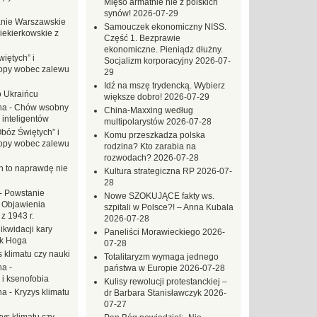
Mięso armatnie nie z polskich
synów!
2026-07-29
nie Warszawskie
Samouczek ekonomiczny NISS.
iekierkowskie z
Część 1. Bezprawie
ekonomiczne. Pieniądz dłużny.
iętych” i
Socjalizm korporacyjny
2026-07-
opy wobec zalewu
29
Idź na mszę trydencką. Wybierz
o Ukraińcu
większe dobro!
2026-07-29
na
-
Chów wsobny
China-Maxxing według
 inteligentów
multipolarystów
2026-07-28
Obóz Świętych” i
Komu przeszkadza polska
opy wobec zalewu
rodzina? Kto zarabia na
rozwodach?
2026-07-28
ch to naprawdę nie
Kultura strategiczna RP
2026-07-
28
-
Powstanie
Nowe SZOKUJĄCE fakty ws.
 Objawienia
szpitali w Polsce?! – Anna Kubala
z 1943 r.
2026-07-28
likwidacji kary
Paneliści Morawieckiego
2026-
ek Hoga
07-28
 klimatu czy nauki
Totalitaryzm wymaga jednego
na
-
państwa w Europie
2026-07-28
 i ksenofobia
Kulisy rewolucji protestanckiej –
na
-
Kryzys klimatu
dr Barbara Stanisławczyk
2026-
07-27