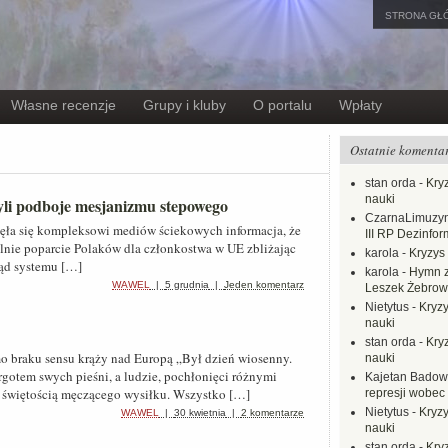
STRONA GŁ
Własne recenzje
Grupy i kluby
O portalu
Wpłaty
Ostatnie komenta
stan orda
-
Kryz
nauki
zyli podboje mesjanizmu stepowego
CzarnaLimuzy
a się kompleksowi mediów ściekowych informacja, że
III RP Dezinfor
alnie poparcie Polaków dla członkostwa w UE zbliżając
karola
-
Kryzys 
łąd systemu […]
karola
-
Hymn z
WAWEL
|
5 grudnia
|
Jeden komentarz
Leszek Żebrow
Nietytus
-
Kryzy
nauki
stan orda
-
Kryz
raku sensu krąży nad Europą „Był dzień wiosenny.
nauki
rgotem swych pieśni, a ludzie, pochłonięci różnymi
Kajetan Badow
 świętością męczącego wysiłku. Wszystko […]
represji wobec
Nietytus
-
Kryzy
WAWEL
|
30 kwietnia
|
2 komentarze
nauki
stan orda
-
Kryz