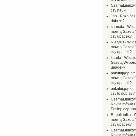
CzarnaLimuzy
czy nauki
Jan
-
Rozbiór U
dobrze?
sarmata
-
Wilds
mówią Gazetą 
czy upadek?
Nietytus
-
Wilds
mówią Gazetą 
czy upadek?
karola
-
Wildste
Gazetą Wyborc
upadek?
pokutujący łotr
mówią Gazetą 
czy upadek?
pokutujący łotr
czy to dobrze?
CzarnaLimuzy
Rokita mówią 
Postęp czy up
Rebeliantka
-
W
mówią Gazetą 
czy upadek?
CzarnaLimuzy
Rokita mówią 