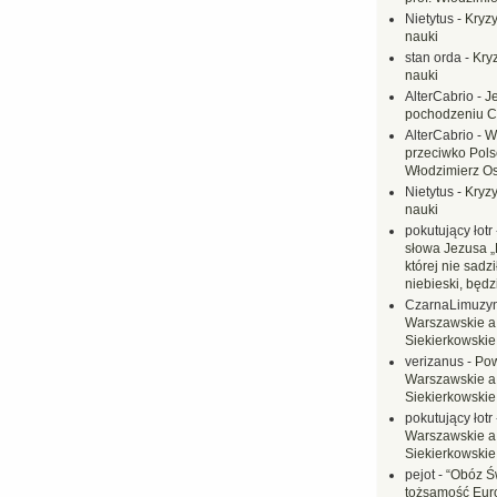
Nietytus
-
Kryzy
nauki
stan orda
-
Kryz
nauki
AlterCabrio
-
J
pochodzeniu C
AlterCabrio
-
W
przeciwko Polsc
Włodzimierz O
Nietytus
-
Kryzy
nauki
pokutujący łotr
słowa Jezusa „
której nie sadzi
niebieski, będ
CzarnaLimuzy
Warszawskie a
Siekierkowskie 
verizanus
-
Pow
Warszawskie a
Siekierkowskie 
pokutujący łotr
Warszawskie a
Siekierkowskie 
pejot
-
“Obóz Św
tożsamość Eur