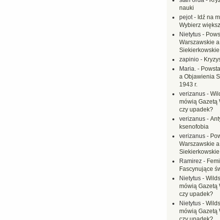
stan orda
-
Kryz
nauki
pejot
-
Idź na m
Wybierz większ
Nietytus
-
Pows
Warszawskie a
Siekierkowskie 
zapinio
-
Kryzys
Maria.
-
Powsta
a Objawienia S
1943 r.
verizanus
-
Wil
mówią Gazetą 
czy upadek?
verizanus
-
Ant
ksenofobia
verizanus
-
Pow
Warszawskie a
Siekierkowskie 
Ramirez
-
Femi
Fascynujące ś
Nietytus
-
Wilds
mówią Gazetą 
czy upadek?
Nietytus
-
Wilds
mówią Gazetą 
czy upadek?