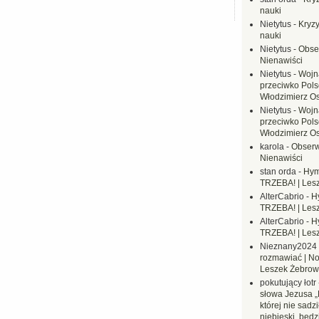
nauki
Nietytus
-
Kryzy
nauki
Nietytus
-
Obse
Nienawiści
Nietytus
-
Wojn
przeciwko Polsc
Włodzimierz O
Nietytus
-
Wojn
przeciwko Polsc
Włodzimierz O
karola
-
Obserw
Nienawiści
stan orda
-
Hym
TRZEBA! | Les
AlterCabrio
-
H
TRZEBA! | Les
AlterCabrio
-
H
TRZEBA! | Les
Nieznany2024
rozmawiać | No
Leszek Żebrow
pokutujący łotr
słowa Jezusa „
której nie sadzi
niebieski, będ