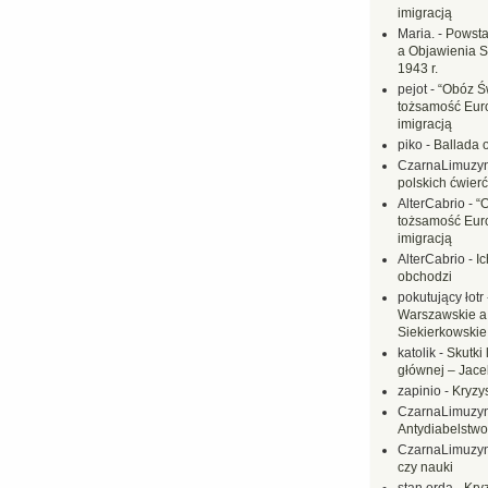
imigracją
Maria.
-
Powsta
a Objawienia S
1943 r.
pejot
-
“Obóz Św
tożsamość Eur
imigracją
piko
-
Ballada 
CzarnaLimuzy
polskich ćwierć
AlterCabrio
-
“
tożsamość Eur
imigracją
AlterCabrio
-
I
obchodzi
pokutujący łotr
Warszawskie a
Siekierkowskie 
katolik
-
Skutki 
głównej – Jac
zapinio
-
Kryzys
CzarnaLimuzy
Antydiabelstwo
CzarnaLimuzy
czy nauki