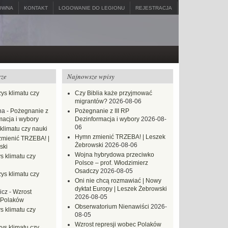
ÓWNA
KONTAKT
LOGOWANIE DO LEGIONU
REJESTRACJA
rze
Najnowsze wpisy
ys klimatu czy
Czy Biblia każe przyjmować
migrantów?
2026-08-06
na
-
Pożegnanie z
Pożegnanie z III RP
macja i wybory
Dezinformacja i wybory
2026-08-
06
klimatu czy nauki
Hymn zmienić TRZEBA! | Leszek
mienić TRZEBA! |
Żebrowski
2026-08-06
ski
Wojna hybrydowa przeciwko
s klimatu czy
Polsce – prof. Włodzimierz
Osadczy
2026-08-05
ys klimatu czy
Oni nie chcą rozmawiać | Nowy
dyktat Europy | Leszek Żebrowski
icz
-
Wzrost
2026-08-05
 Polaków
Obserwatorium Nienawiści
2026-
s klimatu czy
08-05
Wzrost represji wobec Polaków
ys klimatu czy