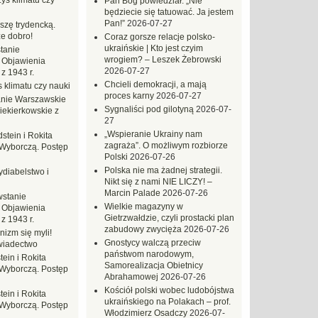
ys klimatu czy
Pan Bóg powiedział: „Nie
będziecie się tatuować. Ja jestem
Pan!”
2026-07-27
szę trydencką.
e dobro!
Coraz gorsze relacje polsko-
ukraińskie | Kto jest czyim
tanie
wrogiem? – Leszek Żebrowski
 Objawienia
2026-07-27
z 1943 r.
Chcieli demokracji, a mają
 klimatu czy nauki
proces karny
2026-07-27
nie Warszawskie
Sygnaliści pod gilotyną
2026-07-
iekierkowskie z
27
„Wspieranie Ukrainy nam
dstein i Rokita
zagraża”. O możliwym rozbiorze
Wyborczą. Postęp
Polski
2026-07-26
Polska nie ma żadnej strategii.
ydiabelstwo i
Nikt się z nami NIE LICZY! –
Marcin Palade
2026-07-26
stanie
Wielkie magazyny w
 Objawienia
Gietrzwałdzie, czyli prostacki plan
z 1943 r.
zabudowy zwycięża
2026-07-26
nizm się myli!
Gnostycy walczą przeciw
wiadectwo
państwom narodowym,
tein i Rokita
Samorealizacja Obietnicy
Wyborczą. Postęp
Abrahamowej
2026-07-26
Kościół polski wobec ludobójstwa
tein i Rokita
ukraińskiego na Polakach – prof.
Wyborczą. Postęp
Włodzimierz Osadczy
2026-07-