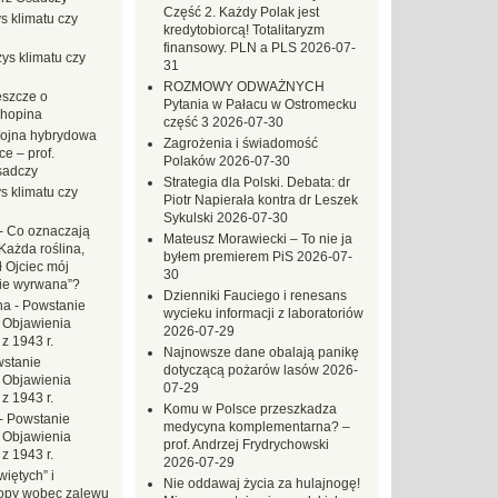
Część 2. Każdy Polak jest
s klimatu czy
kredytobiorcą! Totalitaryzm
finansowy. PLN a PLS
2026-07-
ys klimatu czy
31
ROZMOWY ODWAŻNYCH
eszcze o
Pytania w Pałacu w Ostromecku
hopina
część 3
2026-07-30
ojna hybrydowa
Zagrożenia i świadomość
e – prof.
Polaków
2026-07-30
sadczy
Strategia dla Polski. Debata: dr
s klimatu czy
Piotr Napierała kontra dr Leszek
Sykulski
2026-07-30
-
Co oznaczają
Mateusz Morawiecki – To nie ja
Każda roślina,
byłem premierem PiS
2026-07-
ł Ojciec mój
30
zie wyrwana”?
Dzienniki Fauciego i renesans
na
-
Powstanie
wycieku informacji z laboratoriów
 Objawienia
2026-07-29
z 1943 r.
Najnowsze dane obalają panikę
stanie
dotyczącą pożarów lasów
2026-
 Objawienia
07-29
z 1943 r.
Komu w Polsce przeszkadza
-
Powstanie
medycyna komplementarna? –
 Objawienia
prof. Andrzej Frydrychowski
z 1943 r.
2026-07-29
iętych” i
Nie oddawaj życia za hulajnogę!
opy wobec zalewu