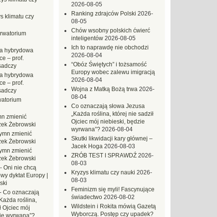
2026-08-05
Ranking zdrajców Polski
2026-
s klimatu czy
08-05
Chów wsobny polskich ćwierć
rwatorium
inteligentów
2026-08-05
Ich to naprawdę nie obchodzi
a hybrydowa
2026-08-04
e – prof.
“Obóz Świętych” i tożsamość
sadczy
Europy wobec zalewu imigracją
a hybrydowa
2026-08-04
e – prof.
Wojna z Matką Bożą trwa
2026-
sadczy
08-04
atorium
Co oznaczają słowa Jezusa
„Każda roślina, której nie sadził
n zmienić
Ojciec mój niebieski, będzie
zek Żebrowski
wyrwana”?
2026-08-04
ymn zmienić
Skutki likwidacji kary głównej –
zek Żebrowski
Jacek Hoga
2026-08-03
ymn zmienić
ZRÓB TEST I SPRAWDŹ
2026-
zek Żebrowski
08-03
-
Oni nie chcą
Kryzys klimatu czy nauki
2026-
wy dyktat Europy |
08-03
ski
Feminizm się myli! Fascynujące
-
Co oznaczają
świadectwo
2026-08-02
Każda roślina,
Wildstein i Rokita mówią Gazetą
ł Ojciec mój
Wyborczą. Postęp czy upadek?
zie wyrwana”?