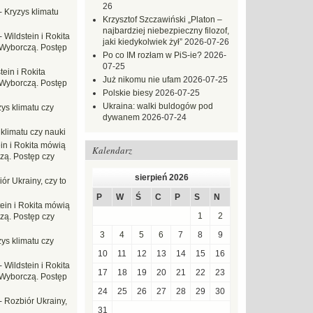
26
-
Kryzys klimatu
Krzysztof Szczawiński „Platon –
najbardziej niebezpieczny filozof,
-
Wildstein i Rokita
jaki kiedykolwiek żył”
2026-07-26
Wyborczą. Postęp
Po co IM rozłam w PiS-ie?
2026-
07-25
tein i Rokita
Już nikomu nie ufam
2026-07-25
Wyborczą. Postęp
Polskie biesy
2026-07-25
Ukraina: walki buldogów pod
ys klimatu czy
dywanem
2026-07-24
 klimatu czy nauki
in i Rokita mówią
Kalendarz
zą. Postęp czy
sierpień 2026
ór Ukrainy, czy to
P
W
Ś
C
P
S
N
tein i Rokita mówią
1
2
zą. Postęp czy
3
4
5
6
7
8
9
ys klimatu czy
10
11
12
13
14
15
16
-
Wildstein i Rokita
17
18
19
20
21
22
23
Wyborczą. Postęp
24
25
26
27
28
29
30
-
Rozbiór Ukrainy,
31