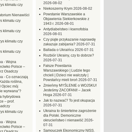
2026-08-02
ys klimatu czy
Niekoszerny Krym
2026-08-02
Powstanie Warszawskie a
torium Nienawiści
Objawienia Siekierkowskie z
s klimatu czy
1943 r.
2026-08-01
Antydiabelstwo i ksenofobia
s klimatu czy
2026-08-01
Czy piąte przykazanie naprawdę
ys klimatu czy
zakazuje zabijania?
2026-07-31
Ballada o Ukraińcu
2026-07-31
s klimatu czy
Rozbiór Ukrainy, czy to dobrze?
2026-07-31
na
-
Wojna
Fałsze Powstania
eciwko Polsce –
Warszawskiego | Ludzie tego
erz Osadczy
chcieli | Dzieci nie walczyły |
na
-
Co oznaczają
Powstańcy mieli broń
2026-07-31
Każda roślina,
Zmieńmy MYŚLENIE o WOJSKU!
ł Ojciec mój
Jesteśmy ZACOFANI! – Jacek
zie wyrwana”?
Hoga
2026-07-31
a hybrydowa
Jak to nazwać? To jest okupacja
e – prof.
2026-07-31
sadczy
Ukraina to śmiertelne zagrożenie
ys klimatu czy
dla Polski. Demoniczne
okrucieństwo i nienawiść
2026-
na
-
Wojna
07-31
eciwko Polsce –
Samouczek Ekonomiczny NISS.
erz Osadczy