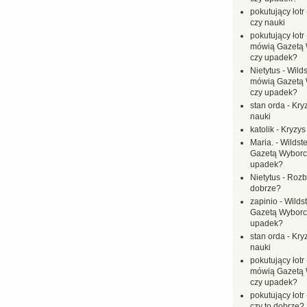
pokutujący łotr
czy nauki
pokutujący łotr
mówią Gazetą 
czy upadek?
Nietytus
-
Wilds
mówią Gazetą 
czy upadek?
stan orda
-
Kryz
nauki
katolik
-
Kryzys
Maria.
-
Wildste
Gazetą Wyborc
upadek?
Nietytus
-
Rozbi
dobrze?
zapinio
-
Wilds
Gazetą Wyborc
upadek?
stan orda
-
Kryz
nauki
pokutujący łotr
mówią Gazetą 
czy upadek?
pokutujący łotr
czy to dobrze?