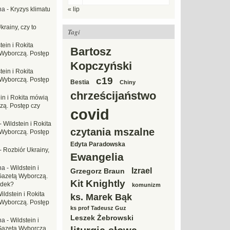
na
-
Kryzys klimatu
« lip
krainy, czy to
Tagi
tein i Rokita
Bartosz
Wyborczą. Postęp
Kopczyński
tein i Rokita
c19
Wyborczą. Postęp
Bestia
Chiny
chrześcijaństwo
in i Rokita mówią
zą. Postęp czy
covid
-
Wildstein i Rokita
czytania mszalne
Wyborczą. Postęp
Edyta Paradowska
-
Rozbiór Ukrainy,
Ewangelia
na
-
Wildstein i
Izrael
Grzegorz Braun
Gazetą Wyborczą.
Kit Knightly
adek?
komunizm
ildstein i Rokita
ks. Marek Bąk
Wyborczą. Postęp
ks prof Tadeusz Guz
Leszek Żebrowski
na
-
Wildstein i
Gazetą Wyborczą.