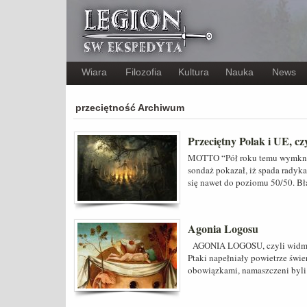
Wiara
Filozofia
Kultura
Nauka
News
przeciętność Archiwum
Przeciętny Polak i UE, c
MOTTO “Pół roku temu wymknęł
sondaż pokazał, iż spada radyk
się nawet do poziomu 50/50. B
Agonia Logosu
AGONIA LOGOSU, czyli widmo b
Ptaki napełniały powietrze świe
obowiązkami, namaszczeni byli