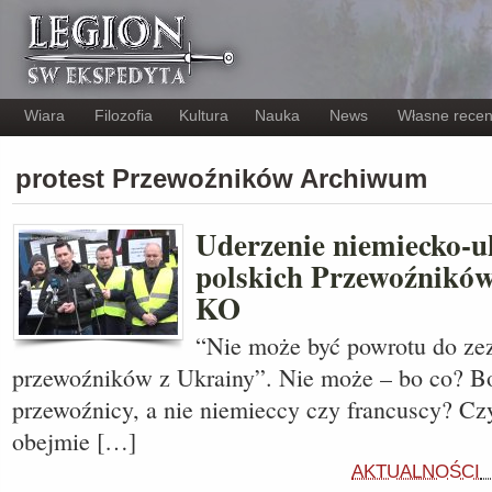
Wiara
Filozofia
Kultura
Nauka
News
Własne recen
protest Przewoźników Archiwum
Uderzenie niemiecko-u
polskich Przewoźników.
KO
“Nie może być powrotu do ze
przewoźników z Ukrainy”. Nie może – bo co? B
przewoźnicy, a nie niemieccy czy francuscy? Cz
obejmie […]
AKTUALNOŚCI