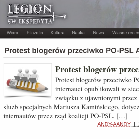
Wiara
Filozofia
Kultura
Nauka
News
Własne recen
Protest blogerów przeciwko PO-PSL
Protest blogerów prz
Protest blogerów przeciwko P
internauci opublikowali w siec
związku z ujawnionymi przez 
służb specjalnych Mariusza Kamińskiego, dotycz
internautów przez rząd koalicji PO-PSL. […]
ANDY-AANDY
|