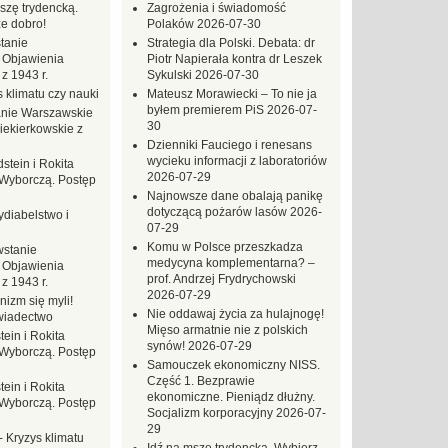
szę trydencką.
Zagrożenia i świadomość
e dobro!
Polaków
2026-07-30
tanie
Strategia dla Polski. Debata: dr
 Objawienia
Piotr Napierała kontra dr Leszek
z 1943 r.
Sykulski
2026-07-30
 klimatu czy nauki
Mateusz Morawiecki – To nie ja
byłem premierem PiS
2026-07-
nie Warszawskie
30
iekierkowskie z
Dzienniki Fauciego i renesans
wycieku informacji z laboratoriów
dstein i Rokita
2026-07-29
Wyborczą. Postęp
Najnowsze dane obalają panikę
dotyczącą pożarów lasów
2026-
ydiabelstwo i
07-29
Komu w Polsce przeszkadza
stanie
medycyna komplementarna? –
 Objawienia
prof. Andrzej Frydrychowski
z 1943 r.
2026-07-29
nizm się myli!
Nie oddawaj życia za hulajnogę!
wiadectwo
Mięso armatnie nie z polskich
tein i Rokita
synów!
2026-07-29
Wyborczą. Postęp
Samouczek ekonomiczny NISS.
Część 1. Bezprawie
tein i Rokita
ekonomiczne. Pieniądz dłużny.
Wyborczą. Postęp
Socjalizm korporacyjny
2026-07-
29
-
Kryzys klimatu