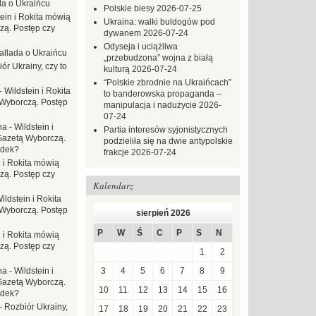
da o Ukraińcu
Polskie biesy
2026-07-25
tein i Rokita mówią
Ukraina: walki buldogów pod
zą. Postęp czy
dywanem
2026-07-24
Odyseja i uciążliwa
allada o Ukraińcu
„przebudzona” wojna z białą
ór Ukrainy, czy to
kulturą
2026-07-24
“Polskie zbrodnie na Ukraińcach”
-
Wildstein i Rokita
to banderowska propaganda –
Wyborczą. Postęp
manipulacja i nadużycie
2026-
07-24
na
-
Wildstein i
Partia interesów syjonistycznych
Gazetą Wyborczą.
podzieliła się na dwie antypolskie
adek?
frakcje
2026-07-24
n i Rokita mówią
zą. Postęp czy
Kalendarz
ildstein i Rokita
Wyborczą. Postęp
sierpień 2026
P
W
Ś
C
P
S
N
n i Rokita mówią
zą. Postęp czy
1
2
na
-
Wildstein i
3
4
5
6
7
8
9
Gazetą Wyborczą.
10
11
12
13
14
15
16
adek?
-
Rozbiór Ukrainy,
17
18
19
20
21
22
23