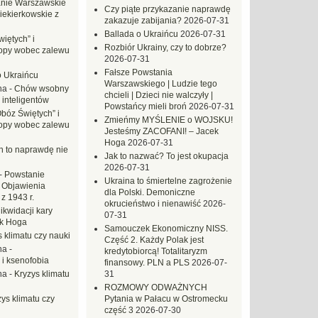
nie Warszawskie
Czy piąte przykazanie naprawdę
iekierkowskie z
zakazuje zabijania?
2026-07-31
Ballada o Ukraińcu
2026-07-31
iętych” i
Rozbiór Ukrainy, czy to dobrze?
opy wobec zalewu
2026-07-31
Fałsze Powstania
o Ukraińcu
Warszawskiego | Ludzie tego
na
-
Chów wsobny
chcieli | Dzieci nie walczyły |
 inteligentów
Powstańcy mieli broń
2026-07-31
Obóz Świętych” i
Zmieńmy MYŚLENIE o WOJSKU!
opy wobec zalewu
Jesteśmy ZACOFANI! – Jacek
Hoga
2026-07-31
ch to naprawdę nie
Jak to nazwać? To jest okupacja
2026-07-31
-
Powstanie
Ukraina to śmiertelne zagrożenie
 Objawienia
dla Polski. Demoniczne
z 1943 r.
okrucieństwo i nienawiść
2026-
likwidacji kary
07-31
ek Hoga
Samouczek Ekonomiczny NISS.
 klimatu czy nauki
Część 2. Każdy Polak jest
na
-
kredytobiorcą! Totalitaryzm
 i ksenofobia
finansowy. PLN a PLS
2026-07-
na
-
Kryzys klimatu
31
ROZMOWY ODWAŻNYCH
ys klimatu czy
Pytania w Pałacu w Ostromecku
część 3
2026-07-30