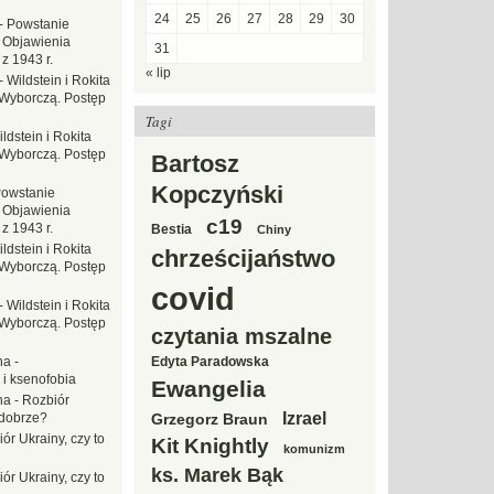
24
25
26
27
28
29
30
-
Powstanie
 Objawienia
31
z 1943 r.
« lip
-
Wildstein i Rokita
Wyborczą. Postęp
Tagi
ldstein i Rokita
Wyborczą. Postęp
Bartosz
Kopczyński
owstanie
 Objawienia
c19
z 1943 r.
Bestia
Chiny
ldstein i Rokita
chrześcijaństwo
Wyborczą. Postęp
covid
-
Wildstein i Rokita
Wyborczą. Postęp
czytania mszalne
na
-
Edyta Paradowska
 i ksenofobia
Ewangelia
na
-
Rozbiór
Izrael
 dobrze?
Grzegorz Braun
ór Ukrainy, czy to
Kit Knightly
komunizm
ks. Marek Bąk
ór Ukrainy, czy to