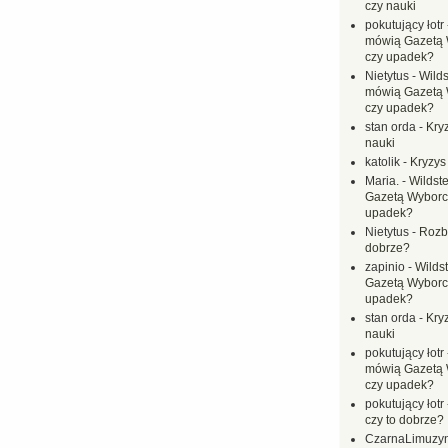
czy nauki
pokutujący łotr
mówią Gazetą 
czy upadek?
Nietytus
-
Wilds
mówią Gazetą 
czy upadek?
stan orda
-
Kryz
nauki
katolik
-
Kryzys
Maria.
-
Wildste
Gazetą Wyborc
upadek?
Nietytus
-
Rozbi
dobrze?
zapinio
-
Wilds
Gazetą Wyborc
upadek?
stan orda
-
Kryz
nauki
pokutujący łotr
mówią Gazetą 
czy upadek?
pokutujący łotr
czy to dobrze?
CzarnaLimuzy