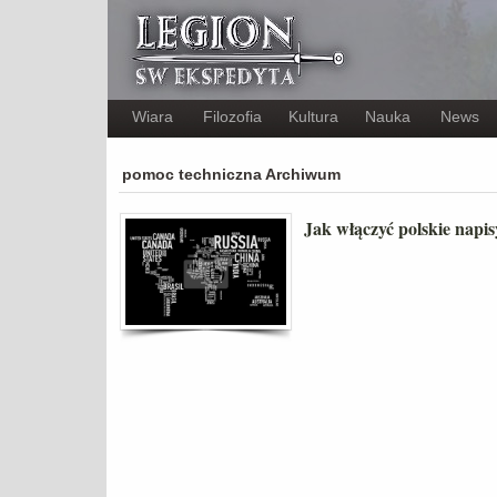
Wiara
Filozofia
Kultura
Nauka
News
pomoc techniczna Archiwum
Jak włączyć polskie napi