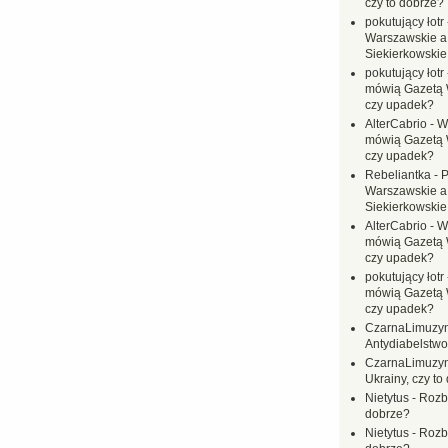
czy to dobrze?
pokutujący łotr
Warszawskie a
Siekierkowskie 
pokutujący łotr
mówią Gazetą 
czy upadek?
AlterCabrio
-
Wi
mówią Gazetą 
czy upadek?
Rebeliantka
-
P
Warszawskie a
Siekierkowskie 
AlterCabrio
-
Wi
mówią Gazetą 
czy upadek?
pokutujący łotr
mówią Gazetą 
czy upadek?
CzarnaLimuzy
Antydiabelstwo
CzarnaLimuzy
Ukrainy, czy to
Nietytus
-
Rozbi
dobrze?
Nietytus
-
Rozbi