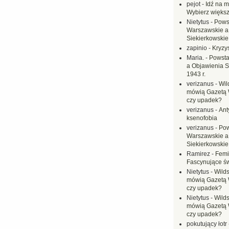
pejot
-
Idź na m
Wybierz większ
Nietytus
-
Pows
Warszawskie a
Siekierkowskie 
zapinio
-
Kryzys
Maria.
-
Powsta
a Objawienia S
1943 r.
verizanus
-
Wil
mówią Gazetą 
czy upadek?
verizanus
-
Ant
ksenofobia
verizanus
-
Pow
Warszawskie a
Siekierkowskie 
Ramirez
-
Femi
Fascynujące ś
Nietytus
-
Wilds
mówią Gazetą 
czy upadek?
Nietytus
-
Wilds
mówią Gazetą 
czy upadek?
pokutujący łotr