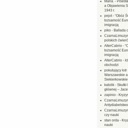
Maria.
-
Powsta
a Objawienia S
1943 r.
pejot
-
“Obóz Św
tożsamość Eur
imigracją
piko
-
Ballada 
CzarnaLimuzy
polskich ćwierć
AlterCabrio
-
“
tożsamość Eur
imigracją
AlterCabrio
-
I
obchodzi
pokutujący łotr
Warszawskie a
Siekierkowskie 
katolik
-
Skutki 
głównej – Jac
zapinio
-
Kryzys
CzarnaLimuzy
Antydiabelstwo
CzarnaLimuzy
czy nauki
stan orda
-
Kryz
nauki