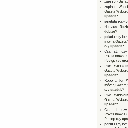
zapinio
-
Balla
zapinio
-
Wilds
Gazetą Wyborc
upadek?
janetatanka
-
B
Nietytus
-
Rozbi
dobrze?
pokutujący łotr
mówią Gazetą 
czy upadek?
CzarnaLimuzy
Rokita mówią 
Postęp czy up
Piko
-
Wildstei
Gazetą Wyborc
upadek?
Rebeliantka
-
W
mówią Gazetą 
czy upadek?
Piko
-
Wildstei
Gazetą Wyborc
upadek?
CzarnaLimuzy
Rokita mówią 
Postęp czy up
pokutujący łotr