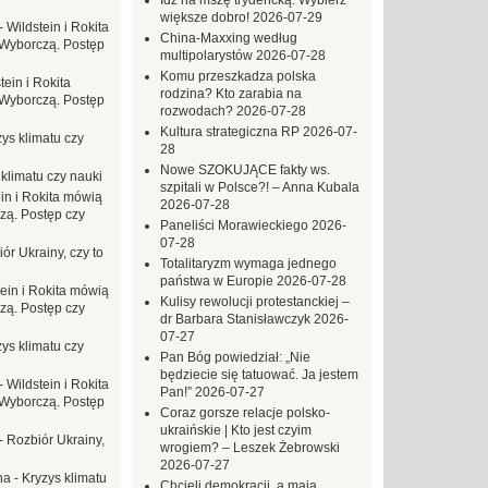
Idź na mszę trydencką. Wybierz
większe dobro!
2026-07-29
-
Wildstein i Rokita
China-Maxxing według
Wyborczą. Postęp
multipolarystów
2026-07-28
Komu przeszkadza polska
tein i Rokita
rodzina? Kto zarabia na
Wyborczą. Postęp
rozwodach?
2026-07-28
Kultura strategiczna RP
2026-07-
ys klimatu czy
28
Nowe SZOKUJĄCE fakty ws.
 klimatu czy nauki
szpitali w Polsce?! – Anna Kubala
in i Rokita mówią
2026-07-28
zą. Postęp czy
Paneliści Morawieckiego
2026-
07-28
ór Ukrainy, czy to
Totalitaryzm wymaga jednego
państwa w Europie
2026-07-28
tein i Rokita mówią
Kulisy rewolucji protestanckiej –
zą. Postęp czy
dr Barbara Stanisławczyk
2026-
07-27
ys klimatu czy
Pan Bóg powiedział: „Nie
będziecie się tatuować. Ja jestem
-
Wildstein i Rokita
Pan!”
2026-07-27
Wyborczą. Postęp
Coraz gorsze relacje polsko-
ukraińskie | Kto jest czyim
-
Rozbiór Ukrainy,
wrogiem? – Leszek Żebrowski
2026-07-27
na
-
Kryzys klimatu
Chcieli demokracji, a mają