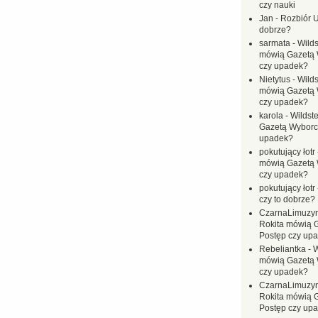
czy nauki
Jan
-
Rozbiór U
dobrze?
sarmata
-
Wilds
mówią Gazetą 
czy upadek?
Nietytus
-
Wilds
mówią Gazetą 
czy upadek?
karola
-
Wildste
Gazetą Wyborc
upadek?
pokutujący łotr
mówią Gazetą 
czy upadek?
pokutujący łotr
czy to dobrze?
CzarnaLimuzy
Rokita mówią 
Postęp czy up
Rebeliantka
-
W
mówią Gazetą 
czy upadek?
CzarnaLimuzy
Rokita mówią 
Postęp czy up