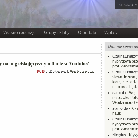
STRONA GŁ
Własne recenzje
Grupy i kluby
O portalu
Wpłaty
Ostatnie komenta
CzarnaLimuzy
hybrydowa prz
sy na angielskojęzycznym filmie w Youtube?
prof. Włodzimi
INTIX
|
11 stycznia
|
Brak komentarzy
CzarnaLimuzy
słowa Jezusa „
której nie sadzi
niebieski, będ
sarmata
-
Wojn
przeciwko Polsc
Włodzimierz O
stan orda
-
Kryz
nauki
CzarnaLimuzy
hybrydowa prz
prof. Włodzimi
Nietytus
-
Kryzy