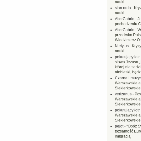
nauki
stan orda
-
Kryz
nauki
AlterCabrio
-
J
pochodzeniu C
AlterCabrio
-
W
przeciwko Polsc
Włodzimierz O
Nietytus
-
Kryzy
nauki
pokutujący łotr
słowa Jezusa „
której nie sadzi
niebieski, będ
CzarnaLimuzy
Warszawskie a
Siekierkowskie 
verizanus
-
Pow
Warszawskie a
Siekierkowskie 
pokutujący łotr
Warszawskie a
Siekierkowskie 
pejot
-
“Obóz Św
tożsamość Eur
imigracją