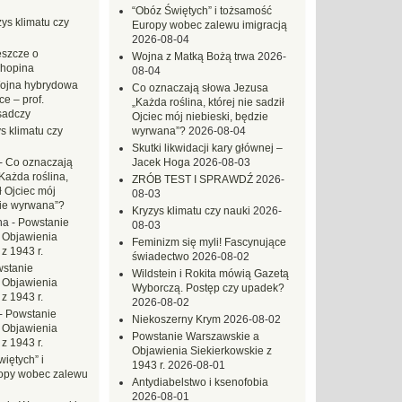
“Obóz Świętych” i tożsamość
ys klimatu czy
Europy wobec zalewu imigracją
2026-08-04
eszcze o
Wojna z Matką Bożą trwa
2026-
hopina
08-04
ojna hybrydowa
Co oznaczają słowa Jezusa
e – prof.
„Każda roślina, której nie sadził
sadczy
Ojciec mój niebieski, będzie
s klimatu czy
wyrwana”?
2026-08-04
Skutki likwidacji kary głównej –
-
Co oznaczają
Jacek Hoga
2026-08-03
Każda roślina,
ZRÓB TEST I SPRAWDŹ
2026-
ł Ojciec mój
08-03
zie wyrwana”?
Kryzys klimatu czy nauki
2026-
na
-
Powstanie
08-03
 Objawienia
Feminizm się myli! Fascynujące
z 1943 r.
świadectwo
2026-08-02
stanie
Wildstein i Rokita mówią Gazetą
 Objawienia
Wyborczą. Postęp czy upadek?
z 1943 r.
2026-08-02
-
Powstanie
Niekoszerny Krym
2026-08-02
 Objawienia
Powstanie Warszawskie a
z 1943 r.
Objawienia Siekierkowskie z
iętych” i
1943 r.
2026-08-01
opy wobec zalewu
Antydiabelstwo i ksenofobia
2026-08-01