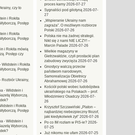
proces karny
2026-07-27
krainy, czy to
Sygnaliści pod gilotyną
2026-07-
27
tein i Rokita
„Wspieranie Ukrainy nam
Wyborczą. Postęp
zagraża”. O możliwym rozbiorze
Polski
2026-07-26
tein i Rokita
Polska nie ma żadnej strategii.
Wyborczą. Postęp
Nikt się z nami NIE LICZY! –
Marcin Palade
2026-07-26
in i Rokita mówią
Wielkie magazyny w
zą. Postęp czy
Gietrzwałdzie, czyli prostacki plan
zabudowy zwycięża
2026-07-26
-
Wildstein i Rokita
Gnostycy walczą przeciw
Wyborczą. Postęp
państwom narodowym,
Samorealizacja Obietnicy
-
Rozbiór Ukrainy,
Abrahamowej
2026-07-26
Kościół polski wobec ludobójstwa
na
-
Wildstein i
ukraińskiego na Polakach – prof.
Gazetą Wyborczą.
Włodzimierz Osadczy
2026-07-
adek?
26
ildstein i Rokita
Krzysztof Szczawiński „Platon –
Wyborczą. Postęp
najbardziej niebezpieczny filozof,
jaki kiedykolwiek żył”
2026-07-26
na
-
Wildstein i
Po co IM rozłam w PiS-ie?
2026-
Gazetą Wyborczą.
07-25
adek?
Już nikomu nie ufam
2026-07-25