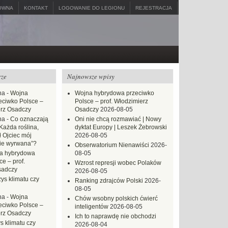
ÓWNA
KONTAKT
LOGOWANIE DO LEGIONU
REJESTRACJA
rze
Najnowsze wpisy
na
-
Wojna
Wojna hybrydowa przeciwko
eciwko Polsce –
Polsce – prof. Włodzimierz
erz Osadczy
Osadczy
2026-08-05
na
-
Co oznaczają
Oni nie chcą rozmawiać | Nowy
Każda roślina,
dyktat Europy | Leszek Żebrowski
ł Ojciec mój
2026-08-05
zie wyrwana”?
Obserwatorium Nienawiści
2026-
a hybrydowa
08-05
e – prof.
Wzrost represji wobec Polaków
sadczy
2026-08-05
ys klimatu czy
Ranking zdrajców Polski
2026-
08-05
na
-
Wojna
Chów wsobny polskich ćwierć
eciwko Polsce –
inteligentów
2026-08-05
erz Osadczy
Ich to naprawdę nie obchodzi
s klimatu czy
2026-08-04