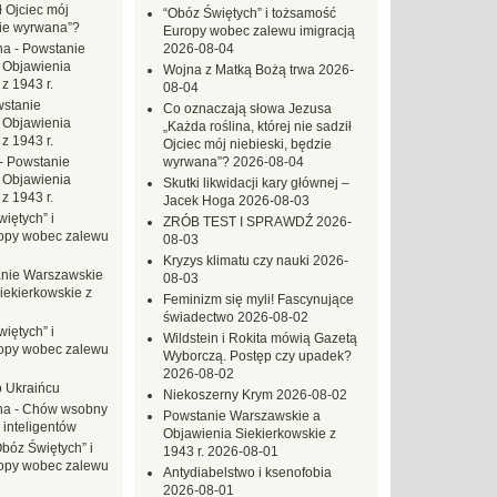
ł Ojciec mój
“Obóz Świętych” i tożsamość
zie wyrwana”?
Europy wobec zalewu imigracją
na
-
Powstanie
2026-08-04
 Objawienia
Wojna z Matką Bożą trwa
2026-
z 1943 r.
08-04
stanie
Co oznaczają słowa Jezusa
 Objawienia
„Każda roślina, której nie sadził
z 1943 r.
Ojciec mój niebieski, będzie
-
Powstanie
wyrwana”?
2026-08-04
 Objawienia
Skutki likwidacji kary głównej –
z 1943 r.
Jacek Hoga
2026-08-03
iętych” i
ZRÓB TEST I SPRAWDŹ
2026-
opy wobec zalewu
08-03
Kryzys klimatu czy nauki
2026-
nie Warszawskie
08-03
iekierkowskie z
Feminizm się myli! Fascynujące
świadectwo
2026-08-02
iętych” i
Wildstein i Rokita mówią Gazetą
opy wobec zalewu
Wyborczą. Postęp czy upadek?
2026-08-02
o Ukraińcu
Niekoszerny Krym
2026-08-02
na
-
Chów wsobny
Powstanie Warszawskie a
 inteligentów
Objawienia Siekierkowskie z
Obóz Świętych” i
1943 r.
2026-08-01
opy wobec zalewu
Antydiabelstwo i ksenofobia
2026-08-01