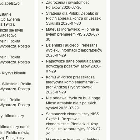
Zagrożenia i świadomość
ydiabelstwo i
Polaków
2026-07-30
Strategia dla Polski. Debata: dr
stanie
Piotr Napierała kontra dr Leszek
 Objawienia
Sykulski
2026-07-30
z 1943 r.
Mateusz Morawiecki – To nie ja
nizm się myli!
byłem premierem PiS
2026-07-
wiadectwo
30
tein i Rokita
Dzienniki Fauciego i renesans
Wyborczą. Postęp
wycieku informacji z laboratoriów
2026-07-29
tein i Rokita
Najnowsze dane obalają panikę
Wyborczą. Postęp
dotyczącą pożarów lasów
2026-
07-29
-
Kryzys klimatu
Komu w Polsce przeszkadza
medycyna komplementarna? –
-
Wildstein i Rokita
prof. Andrzej Frydrychowski
Wyborczą. Postęp
2026-07-29
Nie oddawaj życia za hulajnogę!
tein i Rokita
Mięso armatnie nie z polskich
Wyborczą. Postęp
synów!
2026-07-29
Samouczek ekonomiczny NISS.
ys klimatu czy
Część 1. Bezprawie
ekonomiczne. Pieniądz dłużny.
 klimatu czy nauki
Socjalizm korporacyjny
2026-07-
in i Rokita mówią
29
zą. Postęp czy