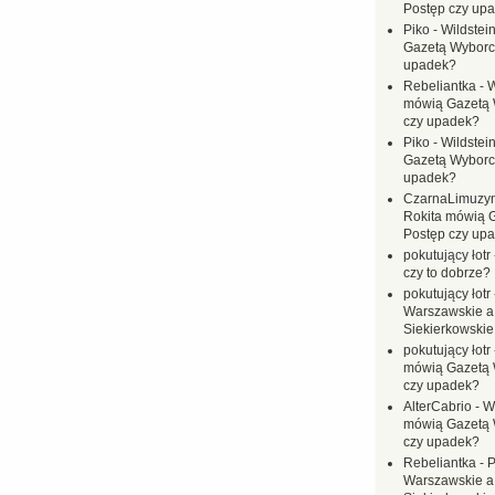
Postęp czy up
Piko
-
Wildstei
Gazetą Wyborc
upadek?
Rebeliantka
-
W
mówią Gazetą 
czy upadek?
Piko
-
Wildstei
Gazetą Wyborc
upadek?
CzarnaLimuzy
Rokita mówią 
Postęp czy up
pokutujący łotr
czy to dobrze?
pokutujący łotr
Warszawskie a
Siekierkowskie 
pokutujący łotr
mówią Gazetą 
czy upadek?
AlterCabrio
-
Wi
mówią Gazetą 
czy upadek?
Rebeliantka
-
P
Warszawskie a