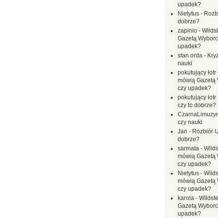
upadek?
Nietytus
-
Rozbi
dobrze?
zapinio
-
Wilds
Gazetą Wyborc
upadek?
stan orda
-
Kryz
nauki
pokutujący łotr
mówią Gazetą 
czy upadek?
pokutujący łotr
czy to dobrze?
CzarnaLimuzy
czy nauki
Jan
-
Rozbiór U
dobrze?
sarmata
-
Wilds
mówią Gazetą 
czy upadek?
Nietytus
-
Wilds
mówią Gazetą 
czy upadek?
karola
-
Wildste
Gazetą Wyborc
upadek?