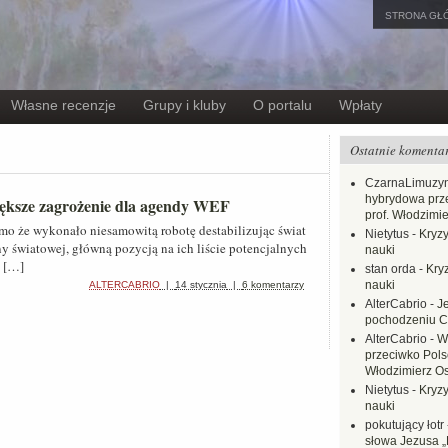
STRONA GŁ
Własne recenzje
Grupy i kluby
O portalu
Wpłaty
Ostatnie komenta
CzarnaLimuzy
hybrydowa prz
iększe zagrożenie dla agendy WEF
prof. Włodzimi
o że wykonało niesamowitą robotę destabilizując świat
Nietytus
-
Kryzy
jny światowej, główną pozycją na ich liście potencjalnych
nauki
 […]
stan orda
-
Kryz
nauki
ALTERCABRIO
|
14 stycznia
|
6 komentarzy
AlterCabrio
-
J
pochodzeniu C
AlterCabrio
-
W
przeciwko Polsc
Włodzimierz O
Nietytus
-
Kryzy
nauki
pokutujący łotr
słowa Jezusa „