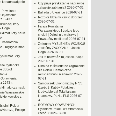
ch to naprawdę nie
Czy piąte przykazanie naprawdę
zakazuje zabijania?
2026-07-31
-
Powstanie
Ballada o Ukraińcu
2026-07-31
 Objawienia
Rozbiór Ukrainy, czy to dobrze?
z 1943 r.
2026-07-31
likwidacji kary
Fałsze Powstania
ek Hoga
Warszawskiego | Ludzie tego
 klimatu czy nauki
chcieli | Dzieci nie walczyły |
na
-
Powstańcy mieli broń
2026-07-31
 i ksenofobia
Zmieńmy MYŚLENIE o WOJSKU!
na
-
Kryzys klimatu
Jesteśmy ZACOFANI! – Jacek
Hoga
2026-07-31
ys klimatu czy
Jak to nazwać? To jest okupacja
2026-07-31
szę trydencką.
Ukraina to śmiertelne zagrożenie
e dobro!
dla Polski. Demoniczne
tanie
okrucieństwo i nienawiść
2026-
 Objawienia
07-31
z 1943 r.
Samouczek Ekonomiczny NISS.
 klimatu czy nauki
Część 2. Każdy Polak jest
kredytobiorcą! Totalitaryzm
nie Warszawskie
finansowy. PLN a PLS
2026-07-
iekierkowskie z
31
ROZMOWY ODWAŻNYCH
dstein i Rokita
Pytania w Pałacu w Ostromecku
Wyborczą. Postęp
część 3
2026-07-30