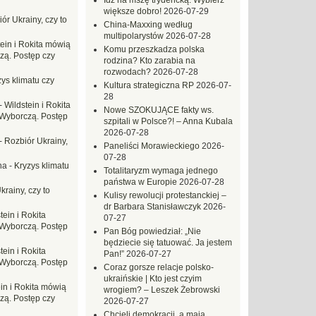
Idź na mszę trydencką. Wybierz
większe dobro!
2026-07-29
ór Ukrainy, czy to
China-Maxxing według
multipolarystów
2026-07-28
tein i Rokita mówią
Komu przeszkadza polska
zą. Postęp czy
rodzina? Kto zarabia na
rozwodach?
2026-07-28
ys klimatu czy
Kultura strategiczna RP
2026-07-
28
-
Wildstein i Rokita
Nowe SZOKUJĄCE fakty ws.
Wyborczą. Postęp
szpitali w Polsce?! – Anna Kubala
2026-07-28
-
Rozbiór Ukrainy,
Paneliści Morawieckiego
2026-
07-28
na
-
Kryzys klimatu
Totalitaryzm wymaga jednego
państwa w Europie
2026-07-28
krainy, czy to
Kulisy rewolucji protestanckiej –
dr Barbara Stanisławczyk
2026-
tein i Rokita
07-27
Wyborczą. Postęp
Pan Bóg powiedział: „Nie
będziecie się tatuować. Ja jestem
tein i Rokita
Pan!”
2026-07-27
Wyborczą. Postęp
Coraz gorsze relacje polsko-
ukraińskie | Kto jest czyim
in i Rokita mówią
wrogiem? – Leszek Żebrowski
zą. Postęp czy
2026-07-27
Chcieli demokracji, a mają