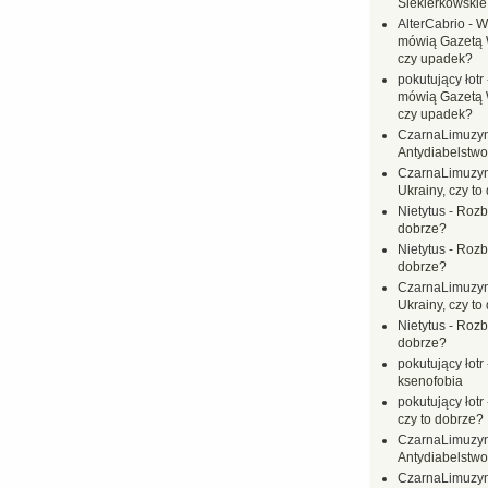
Siekierkowskie 
AlterCabrio
-
Wi
mówią Gazetą 
czy upadek?
pokutujący łotr
mówią Gazetą 
czy upadek?
CzarnaLimuzy
Antydiabelstwo
CzarnaLimuzy
Ukrainy, czy to
Nietytus
-
Rozbi
dobrze?
Nietytus
-
Rozbi
dobrze?
CzarnaLimuzy
Ukrainy, czy to
Nietytus
-
Rozbi
dobrze?
pokutujący łotr
ksenofobia
pokutujący łotr
czy to dobrze?
CzarnaLimuzy
Antydiabelstwo
CzarnaLimuzy