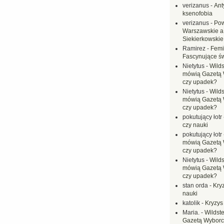
verizanus
-
Ant
ksenofobia
verizanus
-
Pow
Warszawskie a
Siekierkowskie 
Ramirez
-
Femi
Fascynujące ś
Nietytus
-
Wilds
mówią Gazetą 
czy upadek?
Nietytus
-
Wilds
mówią Gazetą 
czy upadek?
pokutujący łotr
czy nauki
pokutujący łotr
mówią Gazetą 
czy upadek?
Nietytus
-
Wilds
mówią Gazetą 
czy upadek?
stan orda
-
Kryz
nauki
katolik
-
Kryzys
Maria.
-
Wildste
Gazetą Wyborc