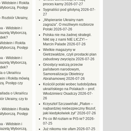
-
Wildstein i Rokita
proces karny
2026-07-27
Wyborczą. Postęp
Sygnaliści pod gilotyną
2026-07-
27
-
Rozbiór Ukrainy,
„Wspieranie Ukrainy nam
zagraża”. O możliwym rozbiorze
na
-
Wildstein i
Polski
2026-07-26
Gazetą Wyborczą.
Polska nie ma żadnej strategii.
adek?
Nikt się z nami NIE LICZY! –
ildstein i Rokita
Marcin Palade
2026-07-26
Wyborczą. Postęp
Wielkie magazyny w
Gietrzwałdzie, czyli prostacki plan
na
-
Wildstein i
zabudowy zwycięża
2026-07-26
Gazetą Wyborczą.
Gnostycy walczą przeciw
adek?
państwom narodowym,
da o Ukraińcu
Samorealizacja Obietnicy
tein i Rokita mówią
Abrahamowej
2026-07-26
zą. Postęp czy
Kościół polski wobec ludobójstwa
ukraińskiego na Polakach – prof.
allada o Ukraińcu
Włodzimierz Osadczy
2026-07-
26
ór Ukrainy, czy to
Krzysztof Szczawiński „Platon –
najbardziej niebezpieczny filozof,
-
Wildstein i Rokita
jaki kiedykolwiek żył”
2026-07-26
Wyborczą. Postęp
Po co IM rozłam w PiS-ie?
2026-
07-25
na
-
Wildstein i
Gazetą Wyborczą.
Już nikomu nie ufam
2026-07-25