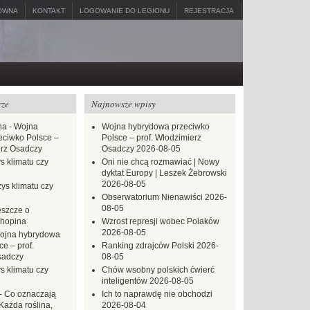
ÓWNA
KONTAKT
LOGOWANIE DO LEGIONU
REJESTRACJA
rze
Najnowsze wpisy
na
-
Wojna
Wojna hybrydowa przeciwko
eciwko Polsce –
Polsce – prof. Włodzimierz
erz Osadczy
Osadczy
2026-08-05
s klimatu czy
Oni nie chcą rozmawiać | Nowy
dyktat Europy | Leszek Żebrowski
2026-08-05
ys klimatu czy
Obserwatorium Nienawiści
2026-
08-05
eszcze o
hopina
Wzrost represji wobec Polaków
2026-08-05
ojna hybrydowa
e – prof.
Ranking zdrajców Polski
2026-
sadczy
08-05
s klimatu czy
Chów wsobny polskich ćwierć
inteligentów
2026-08-05
-
Co oznaczają
Ich to naprawdę nie obchodzi
Każda roślina,
2026-08-04