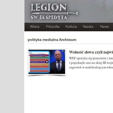
Wiara
Filozofia
Kultura
Nauka
News
polityka medialna Archiwum
Wolność słowa czyli najw
WEF spotyka się ponownie i mim
i popchnęło nas na skraj III wo
zagrożeń w nadchodzącym roku