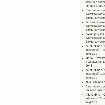
której nie sadzi
niebieski, będ
CzarnaLimuzy
Warszawskie a
Siekierkowskie 
verizanus
-
Pow
Warszawskie a
Siekierkowskie 
pokutujący łotr
Warszawskie a
Siekierkowskie 
pejot
-
“Obóz Św
tożsamość Eur
imigracją
Maria.
-
Powsta
a Objawienia S
1943 r.
pejot
-
“Obóz Św
tożsamość Eur
imigracją
piko
-
Ballada 
CzarnaLimuzy
polskich ćwierć
AlterCabrio
-
“
tożsamość Eur
imigracją