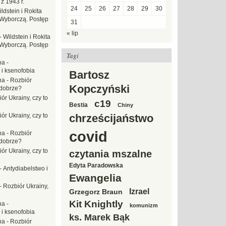
z 1943 r.
24
25
26
27
28
29
30
ldstein i Rokita
Wyborczą. Postęp
31
« lip
-
Wildstein i Rokita
Wyborczą. Postęp
Tagi
na
-
 i ksenofobia
Bartosz
na
-
Rozbiór
Kopczyński
 dobrze?
ór Ukrainy, czy to
c19
Bestia
Chiny
ór Ukrainy, czy to
chrześcijaństwo
covid
na
-
Rozbiór
 dobrze?
ór Ukrainy, czy to
czytania mszalne
Edyta Paradowska
-
Antydiabelstwo i
Ewangelia
-
Rozbiór Ukrainy,
Izrael
Grzegorz Braun
Kit Knightly
na
-
komunizm
 i ksenofobia
ks. Marek Bąk
na
-
Rozbiór