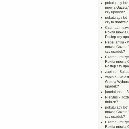
pokutujący łotr
mówią Gazetą 
czy upadek?
pokutujący łotr
czy to dobrze?
CzarnaLimuzy
Rokita mówią 
Postęp czy up
Rebeliantka
-
W
mówią Gazetą 
czy upadek?
CzarnaLimuzy
Rokita mówią 
Postęp czy up
zapinio
-
Balla
zapinio
-
Wilds
Gazetą Wyborc
upadek?
janetatanka
-
B
Nietytus
-
Rozbi
dobrze?
pokutujący łotr
mówią Gazetą 
czy upadek?
CzarnaLimuzy
Rokita mówią 