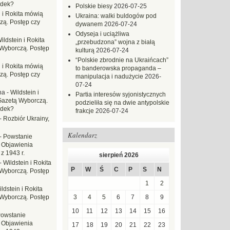
adek?
Polskie biesy
2026-07-25
n i Rokita mówią
Ukraina: walki buldogów pod
zą. Postęp czy
dywanem
2026-07-24
Odyseja i uciążliwa
ildstein i Rokita
„przebudzona” wojna z białą
Wyborczą. Postęp
kulturą
2026-07-24
“Polskie zbrodnie na Ukraińcach”
n i Rokita mówią
to banderowska propaganda –
zą. Postęp czy
manipulacja i nadużycie
2026-
07-24
na
-
Wildstein i
Partia interesów syjonistycznych
Gazetą Wyborczą.
podzieliła się na dwie antypolskie
adek?
frakcje
2026-07-24
-
Rozbiór Ukrainy,
Kalendarz
-
Powstanie
 Objawienia
z 1943 r.
sierpień 2026
-
Wildstein i Rokita
P
W
Ś
C
P
S
N
Wyborczą. Postęp
1
2
ldstein i Rokita
Wyborczą. Postęp
3
4
5
6
7
8
9
10
11
12
13
14
15
16
owstanie
 Objawienia
17
18
19
20
21
22
23