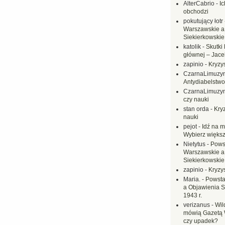
AlterCabrio
-
I
obchodzi
pokutujący łotr
Warszawskie a
Siekierkowskie 
katolik
-
Skutki 
głównej – Jac
zapinio
-
Kryzys
CzarnaLimuzy
Antydiabelstwo
CzarnaLimuzy
czy nauki
stan orda
-
Kryz
nauki
pejot
-
Idź na m
Wybierz większ
Nietytus
-
Pows
Warszawskie a
Siekierkowskie 
zapinio
-
Kryzys
Maria.
-
Powsta
a Objawienia S
1943 r.
verizanus
-
Wil
mówią Gazetą 
czy upadek?