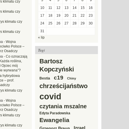
3
4
5
6
7
8
9
s klimatu czy
10
11
12
13
14
15
16
s klimatu czy
17
18
19
20
21
22
23
ys klimatu czy
24
25
26
27
28
29
30
31
s klimatu czy
« lip
na
-
Wojna
eciwko Polsce –
Tagi
erz Osadczy
na
-
Co oznaczają
Bartosz
Każda roślina,
ł Ojciec mój
Kopczyński
zie wyrwana”?
a hybrydowa
c19
Bestia
Chiny
e – prof.
chrześcijaństwo
sadczy
ys klimatu czy
covid
na
-
Wojna
eciwko Polsce –
czytania mszalne
erz Osadczy
Edyta Paradowska
s klimatu czy
Ewangelia
ys klimatu czy
Izrael
Grzegorz Braun