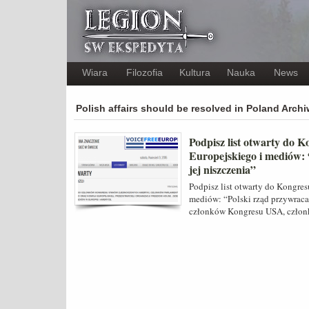
Wiara
Filozofia
Kultura
Nauka
News
Polish affairs should be resolved in Poland Arch
Podpisz list otwarty do
Europejskiego i mediów: 
jej niszczenia”
Podpisz list otwarty do Kongre
mediów: “Polski rząd przywraca 
członków Kongresu USA, członk