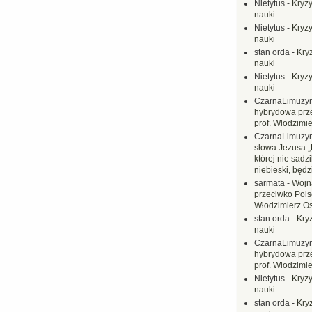
Nietytus
-
Kryzy
nauki
Nietytus
-
Kryzy
nauki
stan orda
-
Kryz
nauki
Nietytus
-
Kryzy
nauki
CzarnaLimuzy
hybrydowa prz
prof. Włodzimi
CzarnaLimuzy
słowa Jezusa „
której nie sadzi
niebieski, będ
sarmata
-
Wojn
przeciwko Polsc
Włodzimierz O
stan orda
-
Kryz
nauki
CzarnaLimuzy
hybrydowa prz
prof. Włodzimi
Nietytus
-
Kryzy
nauki
stan orda
-
Kryz