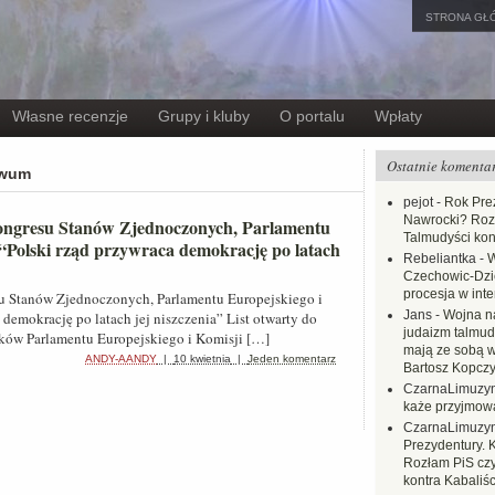
STRONA GŁ
Własne recenzje
Grupy i kluby
O portalu
Wpłaty
Ostatnie komenta
iwum
pejot
-
Rok Prez
Nawrocki? Rozł
 Kongresu Stanów Zjednoczonych, Parlamentu
Talmudyści kon
“Polski rząd przywraca demokrację po latach
Rebeliantka
-
W
Czechowic-Dzie
procesja w inte
su Stanów Zjednoczonych, Parlamentu Europejskiego i
Jans
-
Wojna na
demokrację po latach jej niszczenia” List otwarty do
judaizm talmud
ów Parlamentu Europejskiego i Komisji […]
mają ze sobą 
ANDY-AANDY
|
10 kwietnia
|
Jeden komentarz
Bartosz Kopczy
CzarnaLimuzy
każe przyjmow
CzarnaLimuzy
Prezydentury. 
Rozłam PiS czy
kontra Kabaliśc