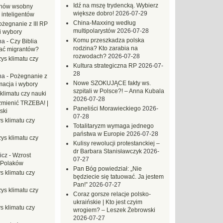
Idź na mszę trydencką. Wybierz
hów wsobny
większe dobro!
2026-07-29
 inteligentów
China-Maxxing według
ożegnanie z III RP
multipolarystów
2026-07-28
i wybory
Komu przeszkadza polska
na
-
Czy Biblia
rodzina? Kto zarabia na
ać migrantów?
rozwodach?
2026-07-28
ys klimatu czy
Kultura strategiczna RP
2026-07-
28
na
-
Pożegnanie z
Nowe SZOKUJĄCE fakty ws.
macja i wybory
szpitali w Polsce?! – Anna Kubala
klimatu czy nauki
2026-07-28
mienić TRZEBA! |
Paneliści Morawieckiego
2026-
ski
07-28
s klimatu czy
Totalitaryzm wymaga jednego
państwa w Europie
2026-07-28
ys klimatu czy
Kulisy rewolucji protestanckiej –
dr Barbara Stanisławczyk
2026-
icz
-
Wzrost
07-27
 Polaków
Pan Bóg powiedział: „Nie
s klimatu czy
będziecie się tatuować. Ja jestem
Pan!”
2026-07-27
ys klimatu czy
Coraz gorsze relacje polsko-
ukraińskie | Kto jest czyim
s klimatu czy
wrogiem? – Leszek Żebrowski
2026-07-27