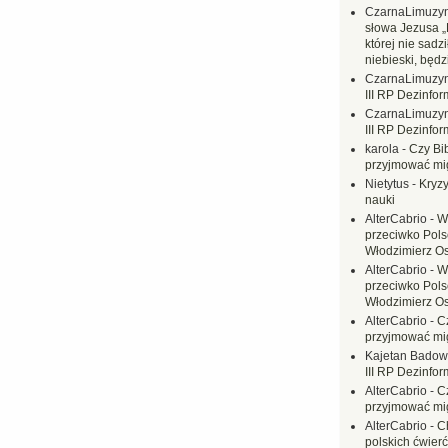
CzarnaLimuzy
słowa Jezusa „
której nie sadzi
niebieski, będ
CzarnaLimuzy
III RP Dezinfor
CzarnaLimuzy
III RP Dezinfor
karola
-
Czy Bi
przyjmować mi
Nietytus
-
Kryzy
nauki
AlterCabrio
-
W
przeciwko Polsc
Włodzimierz O
AlterCabrio
-
W
przeciwko Polsc
Włodzimierz O
AlterCabrio
-
C
przyjmować mi
Kajetan Badow
III RP Dezinfor
AlterCabrio
-
C
przyjmować mi
AlterCabrio
-
C
polskich ćwierć