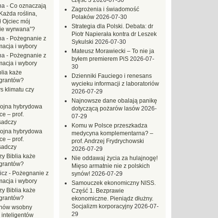
część 3
2026-07-30
na
-
Co oznaczają
Zagrożenia i świadomość
Każda roślina,
Polaków
2026-07-30
ł Ojciec mój
Strategia dla Polski. Debata: dr
zie wyrwana”?
Piotr Napierała kontra dr Leszek
na
-
Pożegnanie z
Sykulski
2026-07-30
macja i wybory
Mateusz Morawiecki – To nie ja
na
-
Pożegnanie z
byłem premierem PiS
2026-07-
macja i wybory
30
blia każe
Dzienniki Fauciego i renesans
grantów?
wycieku informacji z laboratoriów
s klimatu czy
2026-07-29
Najnowsze dane obalają panikę
ojna hybrydowa
dotyczącą pożarów lasów
2026-
e – prof.
07-29
sadczy
Komu w Polsce przeszkadza
ojna hybrydowa
medycyna komplementarna? –
e – prof.
prof. Andrzej Frydrychowski
sadczy
2026-07-29
zy Biblia każe
Nie oddawaj życia za hulajnogę!
grantów?
Mięso armatnie nie z polskich
icz
-
Pożegnanie z
synów!
2026-07-29
macja i wybory
Samouczek ekonomiczny NISS.
zy Biblia każe
Część 1. Bezprawie
grantów?
ekonomiczne. Pieniądz dłużny.
Socjalizm korporacyjny
2026-07-
hów wsobny
29
 inteligentów