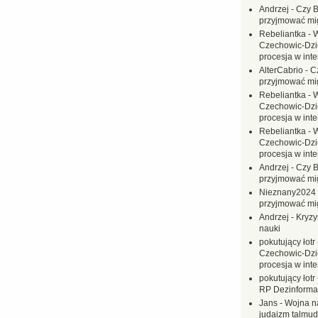
Andrzej
-
Czy B
przyjmować mi
Rebeliantka
-
W
Czechowic-Dzie
procesja w inte
AlterCabrio
-
C
przyjmować mi
Rebeliantka
-
W
Czechowic-Dzie
procesja w inte
Rebeliantka
-
W
Czechowic-Dzie
procesja w inte
Andrzej
-
Czy B
przyjmować mi
Nieznany2024
przyjmować mi
Andrzej
-
Kryzy
nauki
pokutujący łotr
Czechowic-Dzie
procesja w inte
pokutujący łotr
RP Dezinformac
Jans
-
Wojna na
judaizm talmud