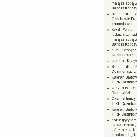
mają ze sobą 
Bartosz Kopczy
Rebeliantka
-
W
Czechowic-Dzie
procesja w inte
Kwal
-
Wojna n
judaizm talmud
mają ze sobą 
Bartosz Kopczy
piko
-
Pożegnan
Dezinformacja 
zapinio
-
Kryzys
Rebeliantka
-
P
Dezinformacja 
Kajetan Badow
III RP Dezinfor
verizanus
-
Obs
Nienawiści
CzarnaLimuzy
III RP Dezinfor
Kajetan Badow
III RP Dezinfor
pokutujący łotr
słowa Jezusa „
której nie sadzi
niebieski, będ