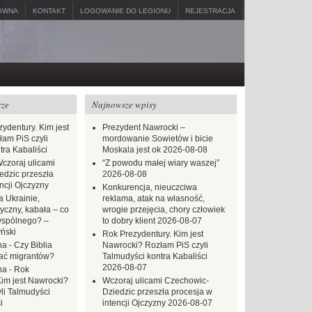
ÓWNA
KONTAKT
LOGOWANIE DO LEGIONU
REJESTRACJA
rze
Najnowsze wpisy
ydentury. Kim jest
Prezydent Nawrocki –
am PiS czyli
mordowanie Sowietów i bicie
tra Kabaliści
Moskala jest ok
2026-08-08
czoraj ulicami
“Z powodu małej wiary waszej”
dzic przeszła
2026-08-08
ncji Ojczyzny
Konkurencja, nieuczciwa
 Ukrainie,
reklama, atak na własność,
yczny, kabała – co
wrogie przejęcia, chory człowiek
wspólnego? –
to dobry klient
2026-08-07
ński
Rok Prezydentury. Kim jest
na
-
Czy Biblia
Nawrocki? Rozłam PiS czyli
ać migrantów?
Talmudyści kontra Kabaliści
2026-08-07
na
-
Rok
Kim jest Nawrocki?
Wczoraj ulicami Czechowic-
li Talmudyści
Dziedzic przeszła procesja w
i
intencji Ojczyzny
2026-08-07