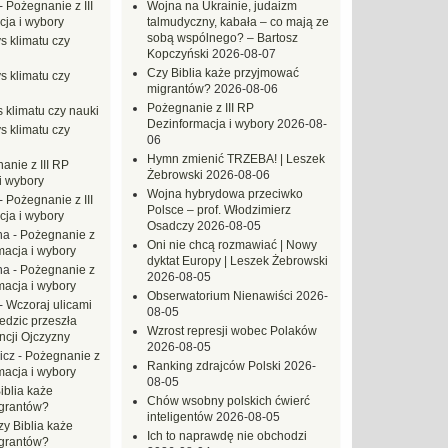
-
Pożegnanie z III
Wojna na Ukrainie, judaizm
ja i wybory
talmudyczny, kabała – co mają ze
sobą wspólnego? – Bartosz
s klimatu czy
Kopczyński
2026-08-07
Czy Biblia każe przyjmować
s klimatu czy
migrantów?
2026-08-06
Pożegnanie z III RP
 klimatu czy nauki
Dezinformacja i wybory
2026-08-
s klimatu czy
06
Hymn zmienić TRZEBA! | Leszek
anie z III RP
Żebrowski
2026-08-06
i wybory
Wojna hybrydowa przeciwko
-
Pożegnanie z III
Polsce – prof. Włodzimierz
ja i wybory
Osadczy
2026-08-05
na
-
Pożegnanie z
Oni nie chcą rozmawiać | Nowy
macja i wybory
dyktat Europy | Leszek Żebrowski
na
-
Pożegnanie z
2026-08-05
macja i wybory
Obserwatorium Nienawiści
2026-
-
Wczoraj ulicami
08-05
dzic przeszła
Wzrost represji wobec Polaków
ncji Ojczyzny
2026-08-05
icz
-
Pożegnanie z
Ranking zdrajców Polski
2026-
macja i wybory
08-05
iblia każe
Chów wsobny polskich ćwierć
grantów?
inteligentów
2026-08-05
zy Biblia każe
Ich to naprawdę nie obchodzi
grantów?