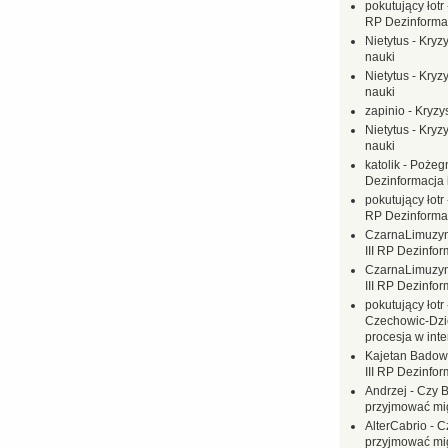
pokutujący łotr
RP Dezinformac
Nietytus
-
Kryzy
nauki
Nietytus
-
Kryzy
nauki
zapinio
-
Kryzys
Nietytus
-
Kryzy
nauki
katolik
-
Pożegn
Dezinformacja 
pokutujący łotr
RP Dezinformac
CzarnaLimuzy
III RP Dezinfor
CzarnaLimuzy
III RP Dezinfor
pokutujący łotr
Czechowic-Dzie
procesja w inte
Kajetan Badow
III RP Dezinfor
Andrzej
-
Czy B
przyjmować mi
AlterCabrio
-
C
przyjmować mi