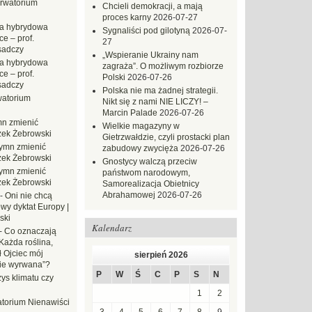
rwatorium
Chcieli demokracji, a mają
proces karny
2026-07-27
a hybrydowa
Sygnaliści pod gilotyną
2026-07-
e – prof.
27
sadczy
„Wspieranie Ukrainy nam
a hybrydowa
zagraża”. O możliwym rozbiorze
e – prof.
Polski
2026-07-26
sadczy
Polska nie ma żadnej strategii.
atorium
Nikt się z nami NIE LICZY! –
Marcin Palade
2026-07-26
n zmienić
Wielkie magazyny w
zek Żebrowski
Gietrzwałdzie, czyli prostacki plan
ymn zmienić
zabudowy zwycięża
2026-07-26
zek Żebrowski
Gnostycy walczą przeciw
ymn zmienić
państwom narodowym,
zek Żebrowski
Samorealizacja Obietnicy
Abrahamowej
2026-07-26
-
Oni nie chcą
wy dyktat Europy |
ski
Kalendarz
-
Co oznaczają
Każda roślina,
ł Ojciec mój
sierpień 2026
zie wyrwana”?
P
W
Ś
C
P
S
N
ys klimatu czy
1
2
torium Nienawiści