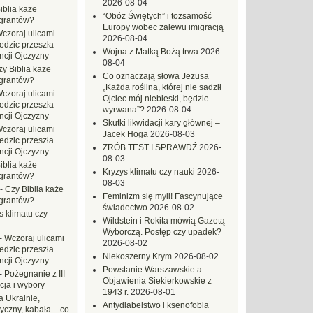
2026-08-04
iblia każe
“Obóz Świętych” i tożsamość
grantów?
Europy wobec zalewu imigracją
czoraj ulicami
2026-08-04
dzic przeszła
Wojna z Matką Bożą trwa
2026-
ncji Ojczyzny
08-04
zy Biblia każe
Co oznaczają słowa Jezusa
grantów?
„Każda roślina, której nie sadził
czoraj ulicami
Ojciec mój niebieski, będzie
dzic przeszła
wyrwana”?
2026-08-04
ncji Ojczyzny
Skutki likwidacji kary głównej –
czoraj ulicami
Jacek Hoga
2026-08-03
dzic przeszła
ZRÓB TEST I SPRAWDŹ
2026-
ncji Ojczyzny
08-03
iblia każe
Kryzys klimatu czy nauki
2026-
grantów?
08-03
-
Czy Biblia każe
Feminizm się myli! Fascynujące
grantów?
świadectwo
2026-08-02
s klimatu czy
Wildstein i Rokita mówią Gazetą
Wyborczą. Postęp czy upadek?
-
Wczoraj ulicami
2026-08-02
dzic przeszła
Niekoszerny Krym
2026-08-02
ncji Ojczyzny
Powstanie Warszawskie a
-
Pożegnanie z III
Objawienia Siekierkowskie z
ja i wybory
1943 r.
2026-08-01
 Ukrainie,
Antydiabelstwo i ksenofobia
yczny, kabała – co