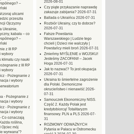
2026-08-01
wspólnego? –
Czy piąte przykazanie naprawdę
ński
zakazuje zabijania?
2026-07-31
czoraj ulicami
Ballada o Ukraińcu
2026-07-31
dzic przeszła
ncji Ojczyzny
Rozbiór Ukrainy, czy to dobrze?
2026-07-31
a Ukrainie,
yczny, kabała – co
Fałsze Powstania
wspólnego? –
Warszawskiego | Ludzie tego
ński
chcieli | Dzieci nie walczyły |
Powstańcy mieli broń
2026-07-31
ie z III RP
i wybory
Zmieńmy MYŚLENIE o WOJSKU!
Jesteśmy ZACOFANI! – Jacek
 klimatu czy nauki
Hoga
2026-07-31
ożegnanie z III RP
Jak to nazwać? To jest okupacja
i wybory
2026-07-31
icz
-
Pożegnanie z
Ukraina to śmiertelne zagrożenie
macja i wybory
dla Polski. Demoniczne
erwatorium
okrucieństwo i nienawiść
2026-
07-31
na
-
Pożegnanie z
Samouczek Ekonomiczny NISS.
macja i wybory
Część 2. Każdy Polak jest
icz
-
Pożegnanie z
kredytobiorcą! Totalitaryzm
macja i wybory
finansowy. PLN a PLS
2026-07-
-
Co oznaczają
31
Każda roślina,
ROZMOWY ODWAŻNYCH
ł Ojciec mój
Pytania w Pałacu w Ostromecku
zie wyrwana”?