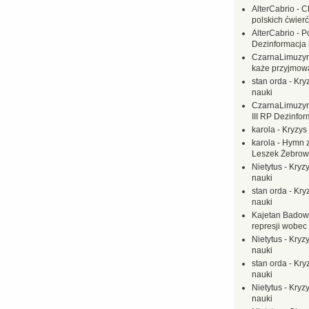
AlterCabrio
-
C
polskich ćwierć
AlterCabrio
-
P
Dezinformacja 
CzarnaLimuzy
każe przyjmow
stan orda
-
Kryz
nauki
CzarnaLimuzy
III RP Dezinfor
karola
-
Kryzys 
karola
-
Hymn z
Leszek Żebrow
Nietytus
-
Kryzy
nauki
stan orda
-
Kryz
nauki
Kajetan Badow
represji wobec
Nietytus
-
Kryzy
nauki
stan orda
-
Kryz
nauki
Nietytus
-
Kryzy
nauki