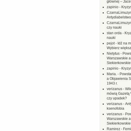
głównej – Jac
zapinio
-
Kryzys
CzarnaLimuzy
Antydiabelstwo
CzarnaLimuzy
czy nauki
stan orda
-
Kryz
nauki
pejot
-
Idź na m
Wybierz większ
Nietytus
-
Pows
Warszawskie a
Siekierkowskie 
zapinio
-
Kryzys
Maria.
-
Powsta
a Objawienia S
1943 r.
verizanus
-
Wil
mówią Gazetą 
czy upadek?
verizanus
-
Ant
ksenofobia
verizanus
-
Pow
Warszawskie a
Siekierkowskie 
Ramirez
-
Femi