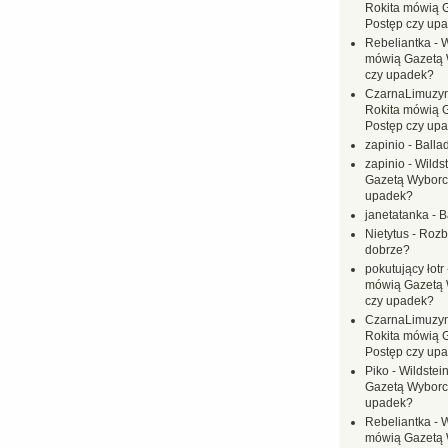
Rokita mówią 
Postęp czy up
Rebeliantka
-
W
mówią Gazetą 
czy upadek?
CzarnaLimuzy
Rokita mówią 
Postęp czy up
zapinio
-
Balla
zapinio
-
Wilds
Gazetą Wyborc
upadek?
janetatanka
-
B
Nietytus
-
Rozbi
dobrze?
pokutujący łotr
mówią Gazetą 
czy upadek?
CzarnaLimuzy
Rokita mówią 
Postęp czy up
Piko
-
Wildstei
Gazetą Wyborc
upadek?
Rebeliantka
-
W
mówią Gazetą 