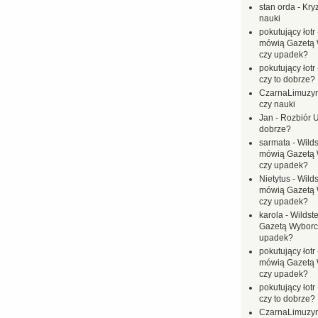
stan orda
-
Kryz
nauki
pokutujący łotr
mówią Gazetą 
czy upadek?
pokutujący łotr
czy to dobrze?
CzarnaLimuzy
czy nauki
Jan
-
Rozbiór U
dobrze?
sarmata
-
Wilds
mówią Gazetą 
czy upadek?
Nietytus
-
Wilds
mówią Gazetą 
czy upadek?
karola
-
Wildste
Gazetą Wyborc
upadek?
pokutujący łotr
mówią Gazetą 
czy upadek?
pokutujący łotr
czy to dobrze?
CzarnaLimuzy