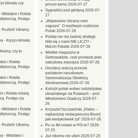
ys klimatu czy
proces karny
2026-07-27
Sygnaliści pod gilotyną
2026-07-
-
Wildstein i Rokita
27
Wyborczą. Postęp
„Wspieranie Ukrainy nam
zagraża”. O możliwym rozbiorze
-
Rozbiór Ukrainy,
Polski
2026-07-26
Polska nie ma żadnej strategii.
na
-
Kryzys klimatu
Nikt się z nami NIE LICZY! –
Marcin Palade
2026-07-26
krainy, czy to
Wielkie magazyny w
Gietrzwałdzie, czyli prostacki plan
tein i Rokita
zabudowy zwycięża
2026-07-26
Wyborczą. Postęp
Gnostycy walczą przeciw
państwom narodowym,
tein i Rokita
Samorealizacja Obietnicy
Wyborczą. Postęp
Abrahamowej
2026-07-26
Kościół polski wobec ludobójstwa
in i Rokita mówią
ukraińskiego na Polakach – prof.
zą. Postęp czy
Włodzimierz Osadczy
2026-07-
26
-
Wildstein i Rokita
Krzysztof Szczawiński „Platon –
Wyborczą. Postęp
najbardziej niebezpieczny filozof,
jaki kiedykolwiek żył”
2026-07-26
-
Rozbiór Ukrainy,
Po co IM rozłam w PiS-ie?
2026-
07-25
na
-
Wildstein i
Już nikomu nie ufam
2026-07-25