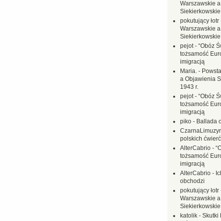
Warszawskie a
Siekierkowskie 
pokutujący łotr
Warszawskie a
Siekierkowskie 
pejot
-
“Obóz Św
tożsamość Eur
imigracją
Maria.
-
Powsta
a Objawienia S
1943 r.
pejot
-
“Obóz Św
tożsamość Eur
imigracją
piko
-
Ballada 
CzarnaLimuzy
polskich ćwierć
AlterCabrio
-
“
tożsamość Eur
imigracją
AlterCabrio
-
I
obchodzi
pokutujący łotr
Warszawskie a
Siekierkowskie 
katolik
-
Skutki 