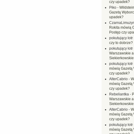
czy upadek?
Piko
-
Wildstei
Gazetą Wyborc
upadek?
CzarnaLimuzy
Rokita mówią 
Postęp czy up
pokutujący łotr
czy to dobrze?
pokutujący łotr
Warszawskie a
Siekierkowskie 
pokutujący łotr
mówią Gazetą 
czy upadek?
AlterCabrio
-
Wi
mówią Gazetą 
czy upadek?
Rebeliantka
-
P
Warszawskie a
Siekierkowskie 
AlterCabrio
-
Wi
mówią Gazetą 
czy upadek?
pokutujący łotr
mówią Gazetą 