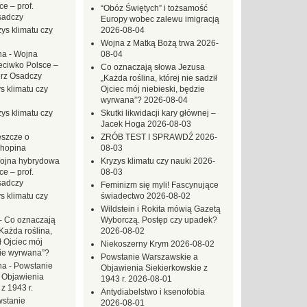
e – prof.
“Obóz Świętych” i tożsamość
sadczy
Europy wobec zalewu imigracją
ys klimatu czy
2026-08-04
Wojna z Matką Bożą trwa
2026-
na
-
Wojna
08-04
eciwko Polsce –
Co oznaczają słowa Jezusa
erz Osadczy
„Każda roślina, której nie sadził
s klimatu czy
Ojciec mój niebieski, będzie
wyrwana”?
2026-08-04
ys klimatu czy
Skutki likwidacji kary głównej –
Jacek Hoga
2026-08-03
eszcze o
ZRÓB TEST I SPRAWDŹ
2026-
hopina
08-03
ojna hybrydowa
Kryzys klimatu czy nauki
2026-
e – prof.
08-03
sadczy
Feminizm się myli! Fascynujące
s klimatu czy
świadectwo
2026-08-02
Wildstein i Rokita mówią Gazetą
-
Co oznaczają
Wyborczą. Postęp czy upadek?
Każda roślina,
2026-08-02
ł Ojciec mój
Niekoszerny Krym
2026-08-02
zie wyrwana”?
Powstanie Warszawskie a
na
-
Powstanie
Objawienia Siekierkowskie z
 Objawienia
1943 r.
2026-08-01
z 1943 r.
Antydiabelstwo i ksenofobia
stanie
2026-08-01