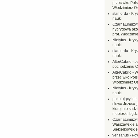
przeciwko Polsc
Włodzimierz O
stan orda
-
Kryz
nauki
CzarnaLimuzy
hybrydowa prz
prof. Włodzimi
Nietytus
-
Kryzy
nauki
stan orda
-
Kryz
nauki
AlterCabrio
-
J
pochodzeniu C
AlterCabrio
-
W
przeciwko Polsc
Włodzimierz O
Nietytus
-
Kryzy
nauki
pokutujący łotr
słowa Jezusa „
której nie sadzi
niebieski, będ
CzarnaLimuzy
Warszawskie a
Siekierkowskie 
verizanus
-
Pow