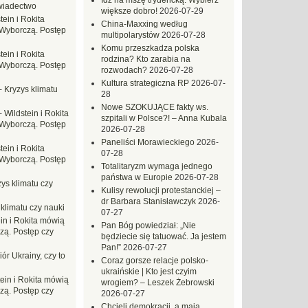
Idź na mszę trydencką. Wybierz
wiadectwo
większe dobro!
2026-07-29
tein i Rokita
China-Maxxing według
Wyborczą. Postęp
multipolarystów
2026-07-28
Komu przeszkadza polska
tein i Rokita
rodzina? Kto zarabia na
Wyborczą. Postęp
rozwodach?
2026-07-28
Kultura strategiczna RP
2026-07-
-
Kryzys klimatu
28
Nowe SZOKUJĄCE fakty ws.
-
Wildstein i Rokita
szpitali w Polsce?! – Anna Kubala
Wyborczą. Postęp
2026-07-28
Paneliści Morawieckiego
2026-
tein i Rokita
07-28
Wyborczą. Postęp
Totalitaryzm wymaga jednego
państwa w Europie
2026-07-28
ys klimatu czy
Kulisy rewolucji protestanckiej –
dr Barbara Stanisławczyk
2026-
 klimatu czy nauki
07-27
in i Rokita mówią
Pan Bóg powiedział: „Nie
zą. Postęp czy
będziecie się tatuować. Ja jestem
Pan!”
2026-07-27
ór Ukrainy, czy to
Coraz gorsze relacje polsko-
ukraińskie | Kto jest czyim
tein i Rokita mówią
wrogiem? – Leszek Żebrowski
zą. Postęp czy
2026-07-27
Chcieli demokracji, a mają