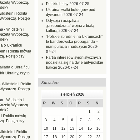
Gazetą Wyborczą.
Polskie biesy
2026-07-25
adek?
Ukraina: walki buldogów pod
ildstein i Rokita
dywanem
2026-07-24
Wyborczą. Postęp
Odyseja i uciążliwa
„przebudzona” wojna z białą
na
-
Wildstein i
kulturą
2026-07-24
Gazetą Wyborczą.
“Polskie zbrodnie na Ukraińcach”
adek?
to banderowska propaganda –
da o Ukraińcu
manipulacja i nadużycie
2026-
tein i Rokita mówią
07-24
zą. Postęp czy
Partia interesów syjonistycznych
podzieliła się na dwie antypolskie
allada o Ukraińcu
frakcje
2026-07-24
ór Ukrainy, czy to
Kalendarz
-
Wildstein i Rokita
Wyborczą. Postęp
sierpień 2026
na
-
Wildstein i
P
W
Ś
C
P
S
N
Gazetą Wyborczą.
adek?
1
2
n i Rokita mówią
3
4
5
6
7
8
9
zą. Postęp czy
10
11
12
13
14
15
16
ildstein i Rokita
Wyborczą. Postęp
17
18
19
20
21
22
23