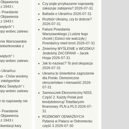
 Objawienia
Czy piąte przykazanie naprawdę
z 1943 r.
zakazuje zabijania?
2026-07-31
-
Powstanie
Ballada o Ukraińcu
2026-07-31
 Objawienia
Rozbiór Ukrainy, czy to dobrze?
z 1943 r.
2026-07-31
iętych” i
Fałsze Powstania
opy wobec zalewu
Warszawskiego | Ludzie tego
chcieli | Dzieci nie walczyły |
nie Warszawskie
Powstańcy mieli broń
2026-07-31
iekierkowskie z
Zmieńmy MYŚLENIE o WOJSKU!
Jesteśmy ZACOFANI! – Jacek
iętych” i
Hoga
2026-07-31
opy wobec zalewu
Jak to nazwać? To jest okupacja
2026-07-31
o Ukraińcu
Ukraina to śmiertelne zagrożenie
na
-
Chów wsobny
dla Polski. Demoniczne
 inteligentów
okrucieństwo i nienawiść
2026-
Obóz Świętych” i
07-31
opy wobec zalewu
Samouczek Ekonomiczny NISS.
Część 2. Każdy Polak jest
ch to naprawdę nie
kredytobiorcą! Totalitaryzm
finansowy. PLN a PLS
2026-07-
-
Powstanie
31
 Objawienia
ROZMOWY ODWAŻNYCH
z 1943 r.
Pytania w Pałacu w Ostromecku
likwidacji kary
część 3
2026-07-30