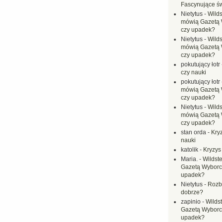
Fascynujące ś
Nietytus
-
Wilds
mówią Gazetą 
czy upadek?
Nietytus
-
Wilds
mówią Gazetą 
czy upadek?
pokutujący łotr
czy nauki
pokutujący łotr
mówią Gazetą 
czy upadek?
Nietytus
-
Wilds
mówią Gazetą 
czy upadek?
stan orda
-
Kryz
nauki
katolik
-
Kryzys
Maria.
-
Wildste
Gazetą Wyborc
upadek?
Nietytus
-
Rozbi
dobrze?
zapinio
-
Wilds
Gazetą Wyborc
upadek?