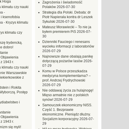
ek Hoga
Zagrożenia i świadomość
 klimatu czy nauki
Polaków
2026-07-30
na
-
Strategia dla Polski. Debata: dr
 i ksenofobia
Piotr Napierała kontra dr Leszek
Sykulski
2026-07-30
na
-
Kryzys klimatu
Mateusz Morawiecki – To nie ja
byłem premierem PiS
2026-07-
ys klimatu czy
30
Dzienniki Fauciego i renesans
szę trydencką.
wycieku informacji z laboratoriów
e dobro!
2026-07-29
tanie
Najnowsze dane obalają panikę
 Objawienia
dotyczącą pożarów lasów
2026-
z 1943 r.
07-29
 klimatu czy nauki
Komu w Polsce przeszkadza
nie Warszawskie
medycyna komplementarna? –
iekierkowskie z
prof. Andrzej Frydrychowski
2026-07-29
dstein i Rokita
Nie oddawaj życia za hulajnogę!
Wyborczą. Postęp
Mięso armatnie nie z polskich
synów!
2026-07-29
ydiabelstwo i
Samouczek ekonomiczny NISS.
Część 1. Bezprawie
stanie
ekonomiczne. Pieniądz dłużny.
 Objawienia
Socjalizm korporacyjny
2026-07-
z 1943 r.
29
nizm się myli!