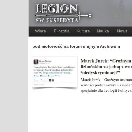
Wiara
Filozofia
Kultura
Nauka
News
podmiotowość na forum unijnym Archiwum
Marek Jurek: “Groźnym i
lizbońskim za jedną z wa
‘niedyskryminacji'”
Marek Jurek: “Groźnym instrume
wartości podstawowych zasada 
specjalnie dla Teologii Polityc