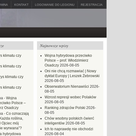
ÓWNA
KONTAKT
LOGOWANIE DO LEGIONU
REJESTRACJA
rze
Najnowsze wpisy
s klimatu czy
Wojna hybrydowa przeciwko
Polsce – prof. Włodzimierz
Osadczy
2026-08-05
s klimatu czy
Oni nie chcą rozmawiać | Nowy
dyktat Europy | Leszek Żebrowski
ys klimatu czy
2026-08-05
Obserwatorium Nienawiści
2026-
s klimatu czy
08-05
Wzrost represji wobec Polaków
na
-
Wojna
2026-08-05
eciwko Polsce –
erz Osadczy
Ranking zdrajców Polski
2026-
08-05
na
-
Co oznaczają
Każda roślina,
Chów wsobny polskich ćwierć
ł Ojciec mój
inteligentów
2026-08-05
zie wyrwana”?
Ich to naprawdę nie obchodzi
a hybrydowa
2026-08-04