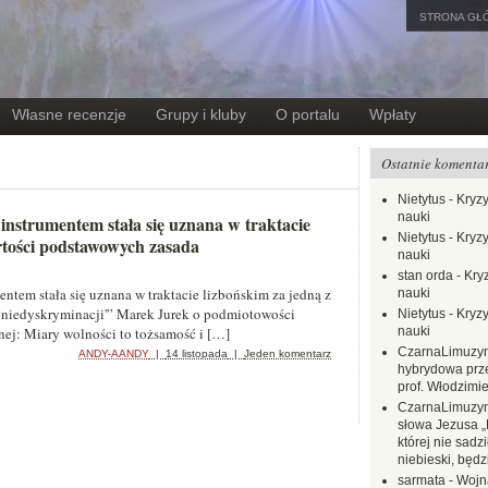
STRONA GŁ
Własne recenzje
Grupy i kluby
O portalu
Wpłaty
Ostatnie komenta
Nietytus
-
Kryzy
nauki
nstrumentem stała się uznana w traktacie
Nietytus
-
Kryzy
rtości podstawowych zasada
nauki
stan orda
-
Kryz
ntem stała się uznana w traktacie lizbońskim za jedną z
nauki
‘niedyskryminacji'” Marek Jurek o podmiotowości
Nietytus
-
Kryzy
znej: Miary wolności to tożsamość i […]
nauki
CzarnaLimuzy
ANDY-AANDY
|
14 listopada
|
Jeden komentarz
hybrydowa prz
prof. Włodzimi
CzarnaLimuzy
słowa Jezusa „
której nie sadzi
niebieski, będ
sarmata
-
Wojn