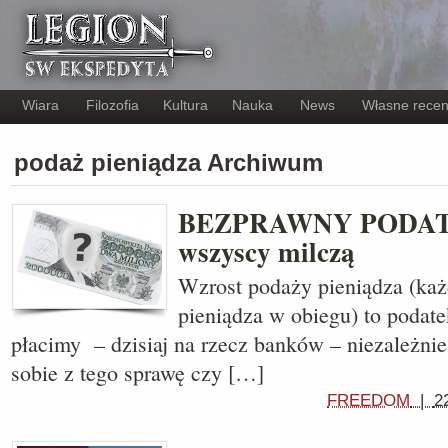
Wiara
Filozofia
Kultura
Nauka
News
Własne recen
podaż pieniądza Archiwum
BEZPRAWNY PODATE
wszyscy milczą
Wzrost podaży pieniądza (każ
pieniądza w obiegu) to podate
płacimy – dzisiaj na rzecz banków – niezależni
sobie z tego sprawę czy […]
FREEDOM
|
2