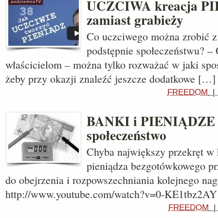
UCZCIWA kreacja P
zamiast grabieży
Co uczciwego można zrobić z
podstępnie społeczeństwu? – 
właścicielom – można tylko rozważać w jaki sposó
żeby przy okazji znaleźć jeszcze dodatkowe […]
FREEDOM
BANKI i PIENIĄDZE –
społeczeństwo
Chyba największy przekręt w h
pieniądza bezgotówkowego pr
do obejrzenia i rozpowszechniania kolejnego na
http://www.youtube.com/watch?v=0-KE1tbz
FREEDOM