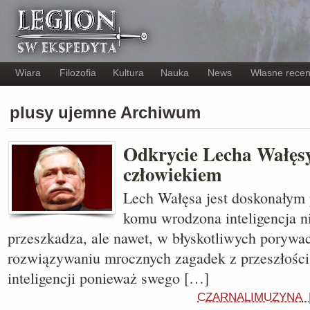
Wiara
Filozofia
Kultura
Nauka
News
Własne recen
plusy ujemne Archiwum
Odkrycie Lecha Wałęsy
człowiekiem
Lech Wałęsa jest doskonałym
komu wrodzona inteligencja ni
przeszkadza, ale nawet, w błyskotliwych poryw
rozwiązywaniu mrocznych zagadek z przeszłośc
inteligencji ponieważ swego […]
CZARNALIMUZYNA