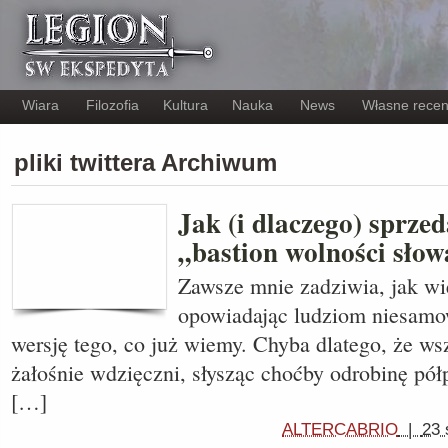
Wiara
Filozofia
Kultura
Nauka
News
Własne recen
pliki twittera Archiwum
Jak (i ​​dlaczego) sprze
„bastion wolności słow
Zawsze mnie zadziwia, jak wie
opowiadając ludziom niesamo
wersję tego, co już wiemy. Chyba dlatego, że ws
żałośnie wdzięczni, słysząc choćby odrobinę pó
[…]
ALTERCABRIO
|
23 