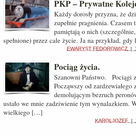
PKP – Prywatne Kolej
Każdy dorosły przyzna, że dz
zupełnie pragnienia. Czasem 
pamiętają o nich (szczególnie,
spełnione) przez cale życie. Ja na przykład, gd
EWARYST FEDOROWICZ
|
Pociąg życia.
Szanowni Państwo. Pociągi z
Począwszy od zardzewiałego 
demolującym bezruch peronó
ustało we mnie zadziwienie tym wynalazkiem. W
wielkiego […]
KAROLJOZEF
|