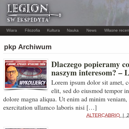
Wiara
Filozofia
Kultura
Nauka
News
Własne recen
pkp Archiwum
Dlaczego popieramy co
naszym interesom? – L
Lorem ipsum dolor sit amet, c
elit, sed do eiusmod tempor in
dolore magna aliqua. Ut enim ad minim veniam, 
exercitation ullamco laboris nisi […]
ALTERCABRIO
|
2