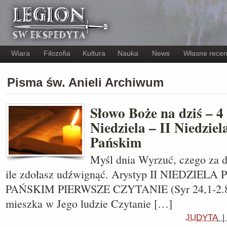
Wiara
Filozofia
Kultura
Nauka
News
Własne recen
Pisma św. Anieli Archiwum
Słowo Boże na dziś – 4 
Niedziela – II Niedzie
Pańskim
Myśl dnia Wyrzuć, czego za duż
ile zdołasz udźwignąć. Arystyp II NIEDZIE
PAŃSKIM PIERWSZE CZYTANIE (Syr 24,1-2.8
mieszka w Jego ludzie Czytanie […]
JUDYTA