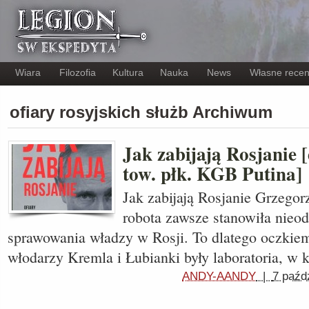
Wiara
Filozofia
Kultura
Nauka
News
Własne recen
ofiary rosyjskich służb Archiwum
Jak zabijają Rosjanie 
tow. płk. KGB Putina]
Jak zabijają Rosjanie Grzego
robota zawsze stanowiła nieo
sprawowania władzy w Rosji. To dlatego oczkie
włodarzy Kremla i Łubianki były laboratoria, w
ANDY-AANDY
|
7 paźd