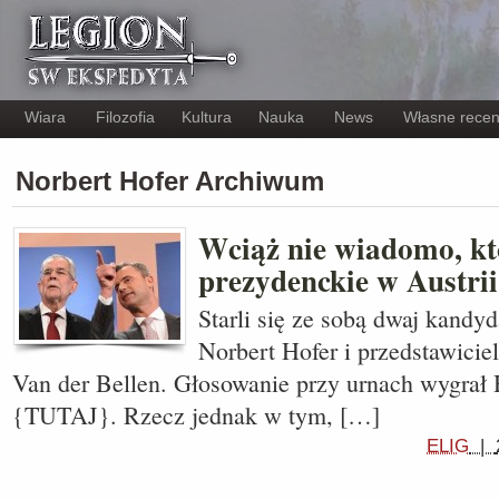
Wiara
Filozofia
Kultura
Nauka
News
Własne recen
Norbert Hofer Archiwum
Wciąż nie wiadomo, k
prezydenckie w Austri
Starli się ze sobą dwaj kandy
Norbert Hofer i przedstawicie
Van der Bellen. Głosowanie przy urnach wygrał
{TUTAJ}. Rzecz jednak w tym, […]
ELIG
|