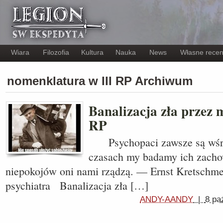
Wiara
Filozofia
Kultura
Nauka
News
Własne recen
nomenklatura w III RP Archiwum
Banalizacja zła przez m
RP
Psychopaci zawsze są wśró
czasach my badamy ich zacho
niepokojów oni nami rządzą. — Ernst Kretschme
psychiatra Banalizacja zła […]
ANDY-AANDY
|
8 pa