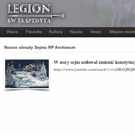
Wiara
Filozofia
Kultura
Nauka
News
Własne recen
Nocne obrady Sejmu RP Archiwum
W nocy sejm usiłował zmienić konstytucj
https://www.youtube.com/watch?v=1uDR4QB