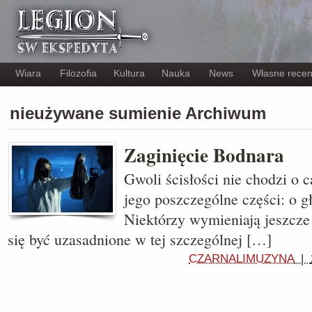
Wiara
Filozofia
Kultura
Nauka
News
Własne recen
nieużywane sumienie Archiwum
Zaginięcie Bodnara
Gwoli ścisłości nie chodzi o 
jego poszczególne części: o g
Niektórzy wymieniają jeszcze
się być uzasadnione w tej szczególnej […]
CZARNALIMUZYNA
|