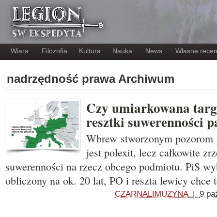
Wiara
Filozofia
Kultura
Nauka
News
Własne recen
nadrzędność prawa Archiwum
Czy umiarkowana targo
resztki suwerenności p
Wbrew stworzonym pozorom p
jest polexit, lecz całkowite zr
suwerenności na rzecz obcego podmiotu. PiS wyb
obliczony na ok. 20 lat, PO i reszta lewicy chce 
CZARNALIMUZYNA
|
9 pa