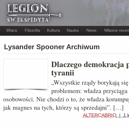
Wiara
Filozofia
Kultura
Nauka
News
Własne recen
Lysander Spooner Archiwum
Dlaczego demokracja 
tyranii
„Wszystkie rządy borykają si
problemem: władza przyciąga 
osobowości. Nie chodzi o to, że władza korumpuje
jak magnes na tych, którzy są sprzedajni”. […]
ALTERCABRIO
|
1 