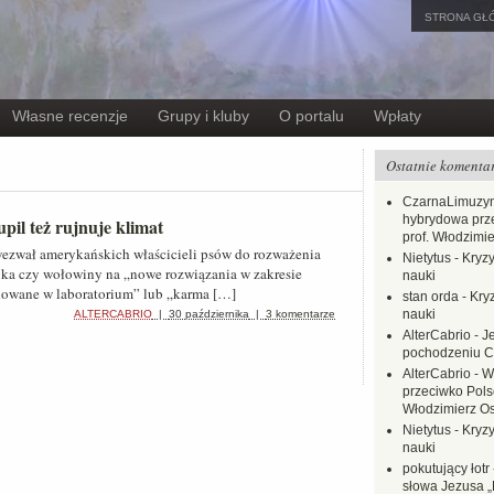
STRONA GŁ
Własne recenzje
Grupy i kluby
O portalu
Wpłaty
Ostatnie komenta
CzarnaLimuzy
hybrydowa prz
upil też rujnuje klimat
prof. Włodzimi
wezwał amerykańskich właścicieli psów do rozważenia
Nietytus
-
Kryzy
yka czy wołowiny na „nowe rozwiązania w zakresie
nauki
dowane w laboratorium” lub „karma […]
stan orda
-
Kryz
nauki
ALTERCABRIO
|
30 października
|
3 komentarze
AlterCabrio
-
J
pochodzeniu C
AlterCabrio
-
W
przeciwko Polsc
Włodzimierz O
Nietytus
-
Kryzy
nauki
pokutujący łotr
słowa Jezusa „