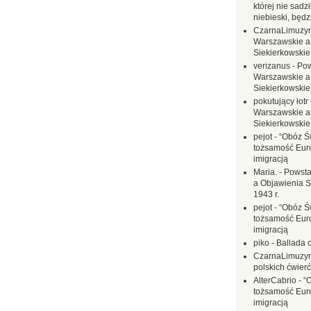
której nie sadzi
niebieski, będ
CzarnaLimuzy
Warszawskie a
Siekierkowskie 
verizanus
-
Pow
Warszawskie a
Siekierkowskie 
pokutujący łotr
Warszawskie a
Siekierkowskie 
pejot
-
“Obóz Św
tożsamość Eur
imigracją
Maria.
-
Powsta
a Objawienia S
1943 r.
pejot
-
“Obóz Św
tożsamość Eur
imigracją
piko
-
Ballada 
CzarnaLimuzy
polskich ćwierć
AlterCabrio
-
“
tożsamość Eur
imigracją