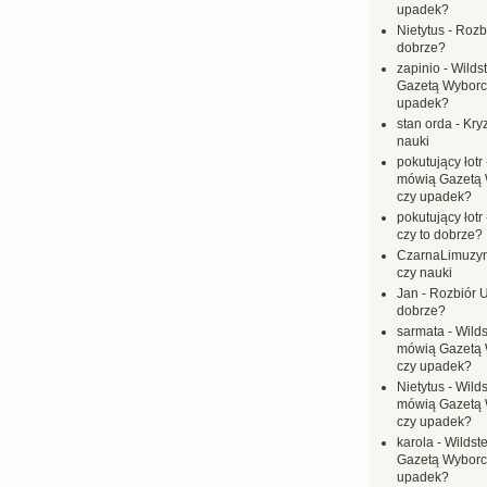
upadek?
Nietytus
-
Rozbi
dobrze?
zapinio
-
Wilds
Gazetą Wyborc
upadek?
stan orda
-
Kryz
nauki
pokutujący łotr
mówią Gazetą 
czy upadek?
pokutujący łotr
czy to dobrze?
CzarnaLimuzy
czy nauki
Jan
-
Rozbiór U
dobrze?
sarmata
-
Wilds
mówią Gazetą 
czy upadek?
Nietytus
-
Wilds
mówią Gazetą 
czy upadek?
karola
-
Wildste
Gazetą Wyborc
upadek?