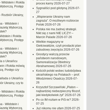
-
Wildstein i Rokita
proces karny
2026-07-27
Wyborczą. Postęp
Sygnaliści pod gilotyną
2026-07-
27
-
Rozbiór Ukrainy,
„Wspieranie Ukrainy nam
zagraża”. O możliwym rozbiorze
na
-
Wildstein i
Polski
2026-07-26
Gazetą Wyborczą.
Polska nie ma żadnej strategii.
adek?
Nikt się z nami NIE LICZY! –
ildstein i Rokita
Marcin Palade
2026-07-26
Wyborczą. Postęp
Wielkie magazyny w
Gietrzwałdzie, czyli prostacki plan
na
-
Wildstein i
zabudowy zwycięża
2026-07-26
Gazetą Wyborczą.
Gnostycy walczą przeciw
adek?
państwom narodowym,
da o Ukraińcu
Samorealizacja Obietnicy
tein i Rokita mówią
Abrahamowej
2026-07-26
zą. Postęp czy
Kościół polski wobec ludobójstwa
ukraińskiego na Polakach – prof.
allada o Ukraińcu
Włodzimierz Osadczy
2026-07-
26
ór Ukrainy, czy to
Krzysztof Szczawiński „Platon –
najbardziej niebezpieczny filozof,
-
Wildstein i Rokita
jaki kiedykolwiek żył”
2026-07-26
Wyborczą. Postęp
Po co IM rozłam w PiS-ie?
2026-
07-25
na
-
Wildstein i
Gazetą Wyborczą.
Już nikomu nie ufam
2026-07-25