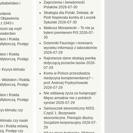
Zagrożenia i świadomość
ydiabelstwo i
Polaków
2026-07-30
Strategia dla Polski. Debata: dr
stanie
Piotr Napierała kontra dr Leszek
 Objawienia
Sykulski
2026-07-30
z 1943 r.
Mateusz Morawiecki – To nie ja
nizm się myli!
byłem premierem PiS
2026-07-
wiadectwo
30
tein i Rokita
Dzienniki Fauciego i renesans
Wyborczą. Postęp
wycieku informacji z laboratoriów
2026-07-29
tein i Rokita
Najnowsze dane obalają panikę
Wyborczą. Postęp
dotyczącą pożarów lasów
2026-
07-29
-
Kryzys klimatu
Komu w Polsce przeszkadza
medycyna komplementarna? –
-
Wildstein i Rokita
prof. Andrzej Frydrychowski
Wyborczą. Postęp
2026-07-29
Nie oddawaj życia za hulajnogę!
tein i Rokita
Mięso armatnie nie z polskich
Wyborczą. Postęp
synów!
2026-07-29
Samouczek ekonomiczny NISS.
ys klimatu czy
Część 1. Bezprawie
ekonomiczne. Pieniądz dłużny.
 klimatu czy nauki
Socjalizm korporacyjny
2026-07-
in i Rokita mówią
29
zą. Postęp czy