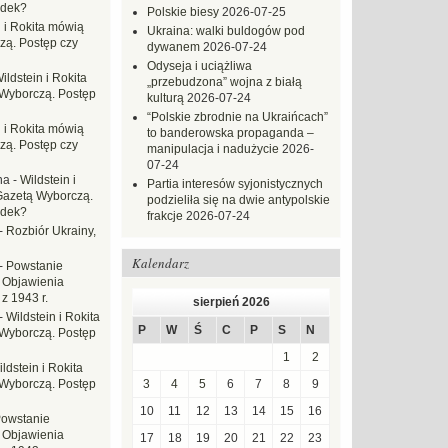
adek?
Polskie biesy
2026-07-25
n i Rokita mówią
Ukraina: walki buldogów pod
zą. Postęp czy
dywanem
2026-07-24
Odyseja i uciążliwa
ildstein i Rokita
„przebudzona” wojna z białą
Wyborczą. Postęp
kulturą
2026-07-24
“Polskie zbrodnie na Ukraińcach”
n i Rokita mówią
to banderowska propaganda –
zą. Postęp czy
manipulacja i nadużycie
2026-
07-24
na
-
Wildstein i
Partia interesów syjonistycznych
Gazetą Wyborczą.
podzieliła się na dwie antypolskie
adek?
frakcje
2026-07-24
-
Rozbiór Ukrainy,
Kalendarz
-
Powstanie
 Objawienia
z 1943 r.
sierpień 2026
-
Wildstein i Rokita
P
W
Ś
C
P
S
N
Wyborczą. Postęp
1
2
ldstein i Rokita
Wyborczą. Postęp
3
4
5
6
7
8
9
10
11
12
13
14
15
16
owstanie
 Objawienia
17
18
19
20
21
22
23