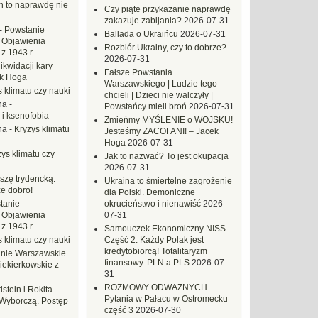
ch to naprawdę nie
Czy piąte przykazanie naprawdę
zakazuje zabijania?
2026-07-31
-
Powstanie
Ballada o Ukraińcu
2026-07-31
 Objawienia
Rozbiór Ukrainy, czy to dobrze?
z 1943 r.
2026-07-31
likwidacji kary
Fałsze Powstania
ek Hoga
Warszawskiego | Ludzie tego
 klimatu czy nauki
chcieli | Dzieci nie walczyły |
na
-
Powstańcy mieli broń
2026-07-31
 i ksenofobia
Zmieńmy MYŚLENIE o WOJSKU!
na
-
Kryzys klimatu
Jesteśmy ZACOFANI! – Jacek
Hoga
2026-07-31
ys klimatu czy
Jak to nazwać? To jest okupacja
2026-07-31
szę trydencką.
Ukraina to śmiertelne zagrożenie
e dobro!
dla Polski. Demoniczne
tanie
okrucieństwo i nienawiść
2026-
 Objawienia
07-31
z 1943 r.
Samouczek Ekonomiczny NISS.
 klimatu czy nauki
Część 2. Każdy Polak jest
kredytobiorcą! Totalitaryzm
nie Warszawskie
finansowy. PLN a PLS
2026-07-
iekierkowskie z
31
ROZMOWY ODWAŻNYCH
dstein i Rokita
Pytania w Pałacu w Ostromecku
Wyborczą. Postęp
część 3
2026-07-30