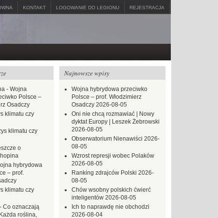
ÓWNA
KONTAKT
LOGOWANIE DO LEGIONU
REJESTRACJA
rze
Najnowsze wpisy
na
-
Wojna
Wojna hybrydowa przeciwko
eciwko Polsce –
Polsce – prof. Włodzimierz
erz Osadczy
Osadczy
2026-08-05
s klimatu czy
Oni nie chcą rozmawiać | Nowy
dyktat Europy | Leszek Żebrowski
2026-08-05
ys klimatu czy
Obserwatorium Nienawiści
2026-
08-05
eszcze o
hopina
Wzrost represji wobec Polaków
2026-08-05
ojna hybrydowa
e – prof.
Ranking zdrajców Polski
2026-
sadczy
08-05
s klimatu czy
Chów wsobny polskich ćwierć
inteligentów
2026-08-05
-
Co oznaczają
Ich to naprawdę nie obchodzi
Każda roślina,
2026-08-04