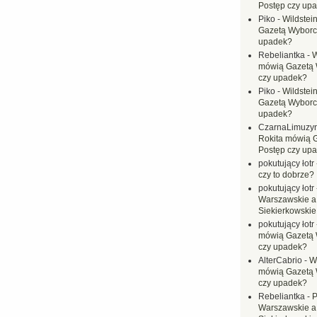
Postęp czy up
Piko
-
Wildstei
Gazetą Wyborc
upadek?
Rebeliantka
-
W
mówią Gazetą 
czy upadek?
Piko
-
Wildstei
Gazetą Wyborc
upadek?
CzarnaLimuzy
Rokita mówią 
Postęp czy up
pokutujący łotr
czy to dobrze?
pokutujący łotr
Warszawskie a
Siekierkowskie 
pokutujący łotr
mówią Gazetą 
czy upadek?
AlterCabrio
-
Wi
mówią Gazetą 
czy upadek?
Rebeliantka
-
P
Warszawskie a