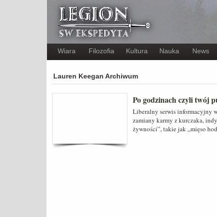
Wiara
Filozofia
Kultura
Nauka
News
Lauren Keegan Archiwum
Po godzinach czyli twój p
Liberalny serwis informacyjny 
zamiany karmy z kurczaka, ind
żywności”, takie jak „mięso ho