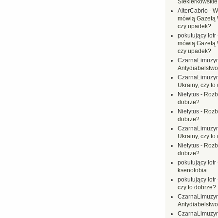
Siekierkowskie 
AlterCabrio
-
Wi
mówią Gazetą 
czy upadek?
pokutujący łotr
mówią Gazetą 
czy upadek?
CzarnaLimuzy
Antydiabelstwo
CzarnaLimuzy
Ukrainy, czy to
Nietytus
-
Rozbi
dobrze?
Nietytus
-
Rozbi
dobrze?
CzarnaLimuzy
Ukrainy, czy to
Nietytus
-
Rozbi
dobrze?
pokutujący łotr
ksenofobia
pokutujący łotr
czy to dobrze?
CzarnaLimuzy
Antydiabelstwo
CzarnaLimuzy