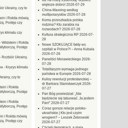
Idź na mszę trydencką. Wybierz
większe dobro!
2026-07-29
ór Ukrainy, czy to
China-Maxxing według
multipolarystów
2026-07-28
tein i Rokita mówią
Komu przeszkadza polska
zą. Postęp czy
rodzina? Kto zarabia na
rozwodach?
2026-07-28
ys klimatu czy
Kultura strategiczna RP
2026-07-
28
-
Wildstein i Rokita
Nowe SZOKUJĄCE fakty ws.
Wyborczą. Postęp
szpitali w Polsce?! – Anna Kubala
2026-07-28
-
Rozbiór Ukrainy,
Paneliści Morawieckiego
2026-
07-28
na
-
Kryzys klimatu
Totalitaryzm wymaga jednego
państwa w Europie
2026-07-28
krainy, czy to
Kulisy rewolucji protestanckiej –
dr Barbara Stanisławczyk
2026-
tein i Rokita
07-27
Wyborczą. Postęp
Pan Bóg powiedział: „Nie
będziecie się tatuować. Ja jestem
tein i Rokita
Pan!”
2026-07-27
Wyborczą. Postęp
Coraz gorsze relacje polsko-
ukraińskie | Kto jest czyim
in i Rokita mówią
wrogiem? – Leszek Żebrowski
zą. Postęp czy
2026-07-27
Chcieli demokracji, a mają