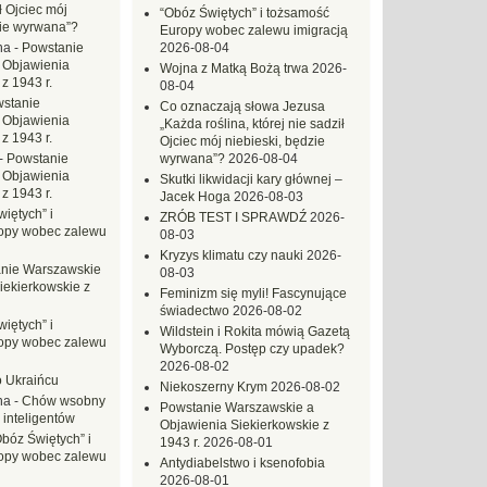
ł Ojciec mój
“Obóz Świętych” i tożsamość
zie wyrwana”?
Europy wobec zalewu imigracją
na
-
Powstanie
2026-08-04
 Objawienia
Wojna z Matką Bożą trwa
2026-
z 1943 r.
08-04
stanie
Co oznaczają słowa Jezusa
 Objawienia
„Każda roślina, której nie sadził
z 1943 r.
Ojciec mój niebieski, będzie
-
Powstanie
wyrwana”?
2026-08-04
 Objawienia
Skutki likwidacji kary głównej –
z 1943 r.
Jacek Hoga
2026-08-03
iętych” i
ZRÓB TEST I SPRAWDŹ
2026-
opy wobec zalewu
08-03
Kryzys klimatu czy nauki
2026-
nie Warszawskie
08-03
iekierkowskie z
Feminizm się myli! Fascynujące
świadectwo
2026-08-02
iętych” i
Wildstein i Rokita mówią Gazetą
opy wobec zalewu
Wyborczą. Postęp czy upadek?
2026-08-02
o Ukraińcu
Niekoszerny Krym
2026-08-02
na
-
Chów wsobny
Powstanie Warszawskie a
 inteligentów
Objawienia Siekierkowskie z
Obóz Świętych” i
1943 r.
2026-08-01
opy wobec zalewu
Antydiabelstwo i ksenofobia
2026-08-01