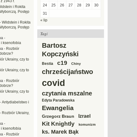
z 1943 r.
24
25
26
27
28
29
30
ldstein i Rokita
Wyborczą. Postęp
31
« lip
-
Wildstein i Rokita
Wyborczą. Postęp
Tagi
na
-
 i ksenofobia
Bartosz
na
-
Rozbiór
Kopczyński
 dobrze?
ór Ukrainy, czy to
c19
Bestia
Chiny
ór Ukrainy, czy to
chrześcijaństwo
covid
na
-
Rozbiór
 dobrze?
ór Ukrainy, czy to
czytania mszalne
Edyta Paradowska
-
Antydiabelstwo i
Ewangelia
-
Rozbiór Ukrainy,
Izrael
Grzegorz Braun
Kit Knightly
na
-
komunizm
 i ksenofobia
ks. Marek Bąk
na
-
Rozbiór