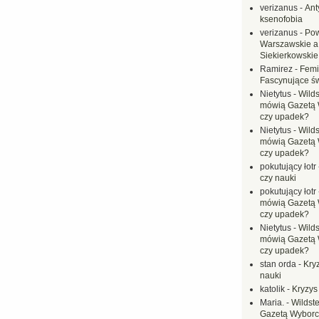
verizanus
-
Ant
ksenofobia
verizanus
-
Pow
Warszawskie a
Siekierkowskie 
Ramirez
-
Femi
Fascynujące ś
Nietytus
-
Wilds
mówią Gazetą 
czy upadek?
Nietytus
-
Wilds
mówią Gazetą 
czy upadek?
pokutujący łotr
czy nauki
pokutujący łotr
mówią Gazetą 
czy upadek?
Nietytus
-
Wilds
mówią Gazetą 
czy upadek?
stan orda
-
Kryz
nauki
katolik
-
Kryzys
Maria.
-
Wildste
Gazetą Wyborc