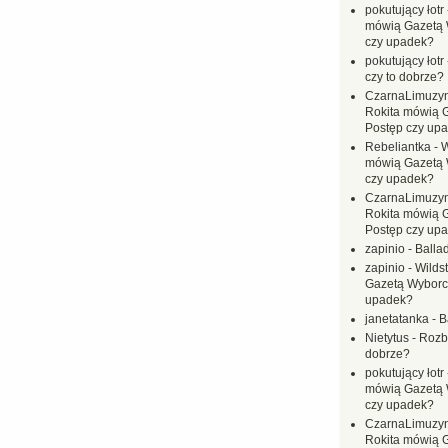
pokutujący łotr
mówią Gazetą 
czy upadek?
pokutujący łotr
czy to dobrze?
CzarnaLimuzy
Rokita mówią 
Postęp czy up
Rebeliantka
-
W
mówią Gazetą 
czy upadek?
CzarnaLimuzy
Rokita mówią 
Postęp czy up
zapinio
-
Balla
zapinio
-
Wilds
Gazetą Wyborc
upadek?
janetatanka
-
B
Nietytus
-
Rozbi
dobrze?
pokutujący łotr
mówią Gazetą 
czy upadek?
CzarnaLimuzy
Rokita mówią 