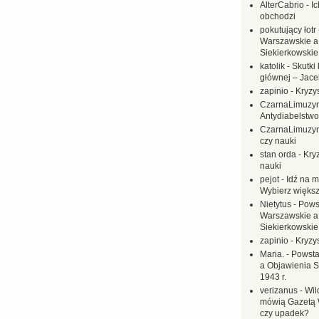
AlterCabrio
-
I
obchodzi
pokutujący łotr
Warszawskie a
Siekierkowskie 
katolik
-
Skutki 
głównej – Jac
zapinio
-
Kryzys
CzarnaLimuzy
Antydiabelstwo
CzarnaLimuzy
czy nauki
stan orda
-
Kryz
nauki
pejot
-
Idź na m
Wybierz większ
Nietytus
-
Pows
Warszawskie a
Siekierkowskie 
zapinio
-
Kryzys
Maria.
-
Powsta
a Objawienia S
1943 r.
verizanus
-
Wil
mówią Gazetą 
czy upadek?