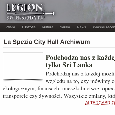
Wiara
Filozofia
Kultura
Nauka
News
Własne recen
La Spezia City Hall Archiwum
Podchodzą nas z każdej
tylko Sri Lanka
Podchodzą nas z każdej możliw
względu na to, czy mówimy o
ekologicznym, finansach, mieszkalnictwie, opiece
transporcie czy żywności. Wszystkie zmiany, kt
ALTERCABRIO