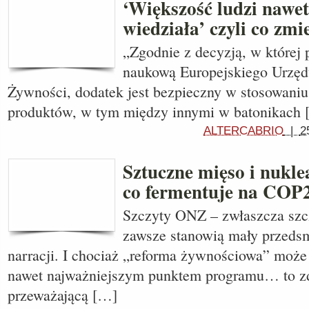
‘Większość ludzi nawet
wiedziała’ czyli co zmi
„Zgodnie z decyzją, w której 
naukową Europejskiego Urzęd
Żywności, dodatek jest bezpieczny w stosowaniu
produktów, w tym między innymi w batonikach
ALTERCABRIO
|
2
Sztuczne mięso i nukle
co fermentuje na COP
Szczyty ONZ – zwłaszcza szc
zawsze stanowią mały przeds
narracji. I chociaż „reforma żywnościowa” może
nawet najważniejszym punktem programu… to zd
przeważającą […]