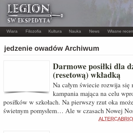
Wiara
Filozofia
Kultura
Nauka
News
Własne recen
jedzenie owadów Archiwum
Darmowe posiłki dla dz
(resetową) wkładką
Na całym świecie rozwija si
kampania mająca na celu wpr
posiłków w szkołach. Na pierwszy rzut oka moż
świetnym pomysłem… Ale w czasach Nowej No
ALTERCABRIO