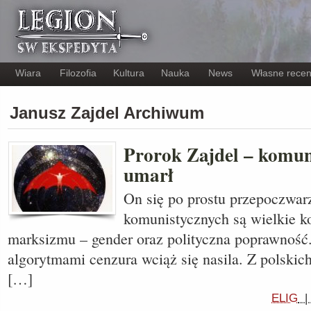
Wiara
Filozofia
Kultura
Nauka
News
Własne recen
Janusz Zajdel Archiwum
Prorok Zajdel – komun
umarł
On się po prostu przepoczwarz
komunistycznych są wielkie ko
marksizmu – gender oraz polityczna poprawność
algorytmami cenzura wciąż się nasila. Z polskich
[…]
ELIG