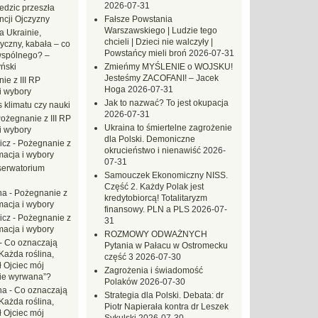
2026-07-31
dzic przeszła
ncji Ojczyzny
Fałsze Powstania
Warszawskiego | Ludzie tego
a Ukrainie,
chcieli | Dzieci nie walczyły |
yczny, kabała – co
Powstańcy mieli broń
2026-07-31
wspólnego? –
ński
Zmieńmy MYŚLENIE o WOJSKU!
Jesteśmy ZACOFANI! – Jacek
ie z III RP
Hoga
2026-07-31
i wybory
Jak to nazwać? To jest okupacja
 klimatu czy nauki
2026-07-31
ożegnanie z III RP
Ukraina to śmiertelne zagrożenie
i wybory
dla Polski. Demoniczne
icz
-
Pożegnanie z
okrucieństwo i nienawiść
2026-
macja i wybory
07-31
erwatorium
Samouczek Ekonomiczny NISS.
Część 2. Każdy Polak jest
na
-
Pożegnanie z
kredytobiorcą! Totalitaryzm
macja i wybory
finansowy. PLN a PLS
2026-07-
icz
-
Pożegnanie z
31
macja i wybory
ROZMOWY ODWAŻNYCH
-
Co oznaczają
Pytania w Pałacu w Ostromecku
Każda roślina,
część 3
2026-07-30
ł Ojciec mój
Zagrożenia i świadomość
zie wyrwana”?
Polaków
2026-07-30
na
-
Co oznaczają
Strategia dla Polski. Debata: dr
Każda roślina,
Piotr Napierała kontra dr Leszek
ł Ojciec mój