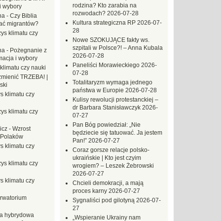
rodzina? Kto zarabia na
i wybory
rozwodach?
2026-07-28
na
-
Czy Biblia
Kultura strategiczna RP
2026-07-
ać migrantów?
28
ys klimatu czy
Nowe SZOKUJĄCE fakty ws.
szpitali w Polsce?! – Anna Kubala
na
-
Pożegnanie z
2026-07-28
macja i wybory
Paneliści Morawieckiego
2026-
klimatu czy nauki
07-28
mienić TRZEBA! |
Totalitaryzm wymaga jednego
ski
państwa w Europie
2026-07-28
s klimatu czy
Kulisy rewolucji protestanckiej –
dr Barbara Stanisławczyk
2026-
ys klimatu czy
07-27
Pan Bóg powiedział: „Nie
icz
-
Wzrost
będziecie się tatuować. Ja jestem
 Polaków
Pan!”
2026-07-27
s klimatu czy
Coraz gorsze relacje polsko-
ukraińskie | Kto jest czyim
ys klimatu czy
wrogiem? – Leszek Żebrowski
2026-07-27
s klimatu czy
Chcieli demokracji, a mają
proces karny
2026-07-27
rwatorium
Sygnaliści pod gilotyną
2026-07-
27
a hybrydowa
„Wspieranie Ukrainy nam