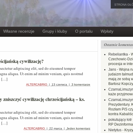
STRONA GŁ
Własne recenzje
Grupy i kluby
O portalu
Wpłaty
Ostatnie komenta
Rebeliantka
-
W
Czechowic-Dzie
ścijańską cywilizację?
procesja w inte
sectetur adipiscing elit, sed do eiusmod tempor
Jans
-
Wojna na
magna aliqua. Ut enim ad minim veniam, quis nostrud
judaizm talmud
i […]
mają ze sobą 
Bartosz Kopczy
ALTERCABRIO
|
13 czerwca
|
3 komentarze
CzarnaLimuzy
każe przyjmow
 zniszczyć cywilizację chrześcijańską – ks.
CzarnaLimuzy
Prezydentury. 
Rozłam PiS czy
sectetur adipiscing elit, sed do eiusmod tempor
kontra Kabaliśc
magna aliqua. Ut enim ad minim veniam, quis nostrud
pokutujący łotr
i […]
RP Dezinformac
ALTERCABRIO
|
22 marca
|
Jeden komentarz
Nietytus
-
Kryzy