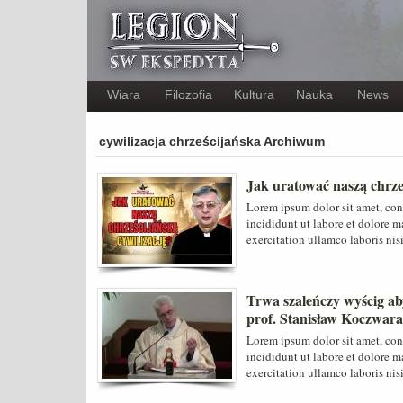
Wiara
Filozofia
Kultura
Nauka
News
cywilizacja chrześcijańska Archiwum
Jak uratować naszą chrze
Lorem ipsum dolor sit amet, con
incididunt ut labore et dolore 
exercitation ullamco laboris nis
Trwa szaleńczy wyścig aby
prof. Stanisław Koczwara
Lorem ipsum dolor sit amet, con
incididunt ut labore et dolore 
exercitation ullamco laboris nis