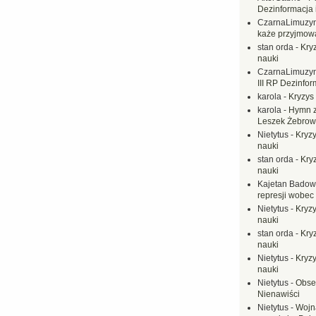
Dezinformacja 
CzarnaLimuzy
każe przyjmow
stan orda
-
Kryz
nauki
CzarnaLimuzy
III RP Dezinfor
karola
-
Kryzys 
karola
-
Hymn z
Leszek Żebrow
Nietytus
-
Kryzy
nauki
stan orda
-
Kryz
nauki
Kajetan Badow
represji wobec
Nietytus
-
Kryzy
nauki
stan orda
-
Kryz
nauki
Nietytus
-
Kryzy
nauki
Nietytus
-
Obse
Nienawiści
Nietytus
-
Wojn