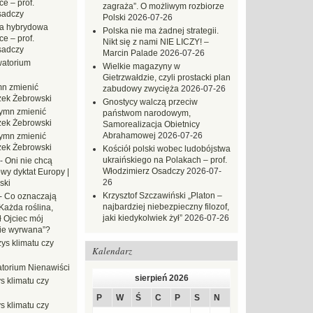
e – prof.
zagraża”. O możliwym rozbiorze
sadczy
Polski
2026-07-26
a hybrydowa
Polska nie ma żadnej strategii.
e – prof.
Nikt się z nami NIE LICZY! –
sadczy
Marcin Palade
2026-07-26
atorium
Wielkie magazyny w
Gietrzwałdzie, czyli prostacki plan
n zmienić
zabudowy zwycięża
2026-07-26
zek Żebrowski
Gnostycy walczą przeciw
ymn zmienić
państwom narodowym,
zek Żebrowski
Samorealizacja Obietnicy
Abrahamowej
2026-07-26
ymn zmienić
zek Żebrowski
Kościół polski wobec ludobójstwa
ukraińskiego na Polakach – prof.
-
Oni nie chcą
Włodzimierz Osadczy
2026-07-
wy dyktat Europy |
26
ski
Krzysztof Szczawiński „Platon –
-
Co oznaczają
najbardziej niebezpieczny filozof,
Każda roślina,
jaki kiedykolwiek żył”
2026-07-26
ł Ojciec mój
zie wyrwana”?
ys klimatu czy
Kalendarz
torium Nienawiści
sierpień 2026
s klimatu czy
P
W
Ś
C
P
S
N
s klimatu czy