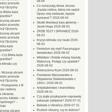
08-04
dzic przeszła
Co oznaczają słowa Jezusa
ncji Ojczyzny
„Każda roślina, której nie sadził
zy Biblia każe
Ojciec mój niebieski, będzie
grantów?
wyrwana”?
2026-08-04
czoraj ulicami
Skutki likwidacji kary głównej –
dzic przeszła
Jacek Hoga
2026-08-03
ncji Ojczyzny
ZRÓB TEST I SPRAWDŹ
2026-
czoraj ulicami
08-03
dzic przeszła
Kryzys klimatu czy nauki
2026-
ncji Ojczyzny
08-03
iblia każe
Feminizm się myli! Fascynujące
grantów?
świadectwo
2026-08-02
-
Czy Biblia każe
Wildstein i Rokita mówią Gazetą
grantów?
Wyborczą. Postęp czy upadek?
s klimatu czy
2026-08-02
Niekoszerny Krym
2026-08-02
-
Wczoraj ulicami
Powstanie Warszawskie a
dzic przeszła
Objawienia Siekierkowskie z
ncji Ojczyzny
1943 r.
2026-08-01
-
Pożegnanie z III
Antydiabelstwo i ksenofobia
ja i wybory
2026-08-01
 Ukrainie,
Czy piąte przykazanie naprawdę
yczny, kabała – co
zakazuje zabijania?
2026-07-31
wspólnego? –
Ballada o Ukraińcu
2026-07-31
ński
Rozbiór Ukrainy, czy to dobrze?
czoraj ulicami