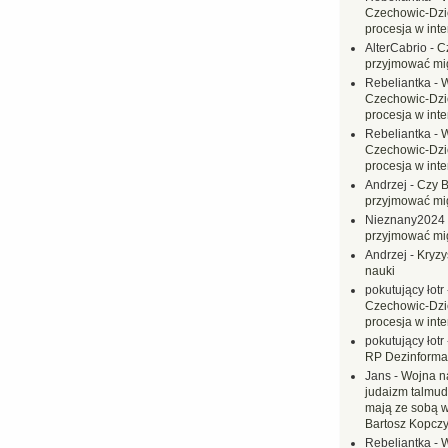
Czechowic-Dzie
procesja w inte
AlterCabrio
-
C
przyjmować mi
Rebeliantka
-
W
Czechowic-Dzie
procesja w inte
Rebeliantka
-
W
Czechowic-Dzie
procesja w inte
Andrzej
-
Czy B
przyjmować mi
Nieznany2024
przyjmować mi
Andrzej
-
Kryzy
nauki
pokutujący łotr
Czechowic-Dzie
procesja w inte
pokutujący łotr
RP Dezinformac
Jans
-
Wojna na
judaizm talmud
mają ze sobą 
Bartosz Kopczy
Rebeliantka
-
W