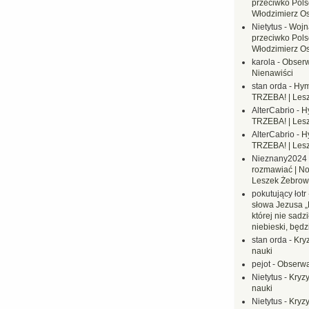
przeciwko Polsc
Włodzimierz O
Nietytus
-
Wojn
przeciwko Polsc
Włodzimierz O
karola
-
Obserw
Nienawiści
stan orda
-
Hym
TRZEBA! | Les
AlterCabrio
-
H
TRZEBA! | Les
AlterCabrio
-
H
TRZEBA! | Les
Nieznany2024
rozmawiać | No
Leszek Żebrow
pokutujący łotr
słowa Jezusa „
której nie sadzi
niebieski, będ
stan orda
-
Kryz
nauki
pejot
-
Obserwa
Nietytus
-
Kryzy
nauki
Nietytus
-
Kryzy