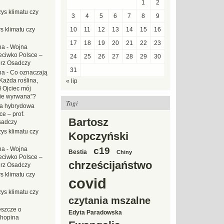
1
2
ys klimatu czy
3
4
5
6
7
8
9
s klimatu czy
10
11
12
13
14
15
16
17
18
19
20
21
22
23
na
-
Wojna
eciwko Polsce –
24
25
26
27
28
29
30
erz Osadczy
31
na
-
Co oznaczają
Każda roślina,
« lip
ł Ojciec mój
zie wyrwana”?
Tagi
a hybrydowa
e – prof.
Bartosz
sadczy
ys klimatu czy
Kopczyński
na
-
Wojna
c19
Bestia
Chiny
eciwko Polsce –
chrześcijaństwo
erz Osadczy
s klimatu czy
covid
ys klimatu czy
czytania mszalne
eszcze o
Edyta Paradowska
hopina