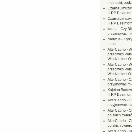
niebieski, będ
CzarnaLimuzy
III RP Dezinfor
CzarnaLimuzy
III RP Dezinfor
karola
-
Czy Bi
przyjmować mi
Nietytus
-
Kryzy
nauki
AlterCabrio
-
W
przeciwko Polsc
Włodzimierz O
AlterCabrio
-
W
przeciwko Polsc
Włodzimierz O
AlterCabrio
-
C
przyjmować mi
Kajetan Badow
III RP Dezinfor
AlterCabrio
-
C
przyjmować mi
AlterCabrio
-
C
polskich ćwierć
AlterCabrio
-
C
polskich ćwierć
AlterCabrio
-
P