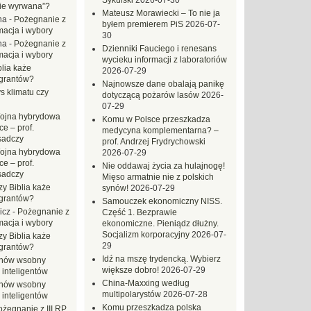
Sykulski
2026-07-30
zie wyrwana”?
Mateusz Morawiecki – To nie ja
na
-
Pożegnanie z
byłem premierem PiS
2026-07-
macja i wybory
30
na
-
Pożegnanie z
Dzienniki Fauciego i renesans
macja i wybory
wycieku informacji z laboratoriów
blia każe
2026-07-29
grantów?
Najnowsze dane obalają panikę
s klimatu czy
dotyczącą pożarów lasów
2026-
07-29
ojna hybrydowa
Komu w Polsce przeszkadza
e – prof.
medycyna komplementarna? –
sadczy
prof. Andrzej Frydrychowski
ojna hybrydowa
2026-07-29
e – prof.
Nie oddawaj życia za hulajnogę!
sadczy
Mięso armatnie nie z polskich
zy Biblia każe
synów!
2026-07-29
grantów?
Samouczek ekonomiczny NISS.
icz
-
Pożegnanie z
Część 1. Bezprawie
macja i wybory
ekonomiczne. Pieniądz dłużny.
Socjalizm korporacyjny
2026-07-
zy Biblia każe
29
grantów?
Idź na mszę trydencką. Wybierz
hów wsobny
większe dobro!
2026-07-29
 inteligentów
China-Maxxing według
hów wsobny
multipolarystów
2026-07-28
 inteligentów
Komu przeszkadza polska
ożegnanie z III RP