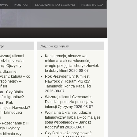
ÓWNA
KONTAKT
LOGOWANIE DO LEGIONU
REJESTRACJA
rze
Najnowsze wpisy
czoraj ulicami
Konkurencja, nieuczciwa
dzic przeszła
reklama, atak na własność,
ncji Ojczyzny
wrogie przejęcia, chory człowiek
to dobry klient
2026-08-07
 Ukrainie,
yczny, kabała – co
Rok Prezydentury. Kim jest
wspólnego? –
Nawrocki? Rozłam PiS czyli
ński
Talmudyści kontra Kabaliści
2026-08-07
na
-
Czy Biblia
ać migrantów?
Wczoraj ulicami Czechowic-
Dziedzic przeszła procesja w
na
-
Rok
intencji Ojczyzny
2026-08-07
Kim jest Nawrocki?
li Talmudyści
Wojna na Ukrainie, judaizm
i
talmudyczny, kabała – co mają ze
sobą wspólnego? – Bartosz
-
Pożegnanie z III
Kopczyński
2026-08-07
ja i wybory
Czy Biblia każe przyjmować
s klimatu czy