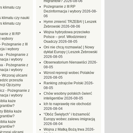
migrantów?
2026-08-06
Pożegnanie z III RP
s klimatu czy
Dezinformacja i wybory
2026-08-
06
 klimatu czy nauki
Hymn zmienić TRZEBA! | Leszek
s klimatu czy
Żebrowski
2026-08-06
Wojna hybrydowa przeciwko
anie z III RP
Polsce – prof. Włodzimierz
i wybory
Osadczy
2026-08-05
-
Pożegnanie z III
Oni nie chcą rozmawiać | Nowy
ja i wybory
dyktat Europy | Leszek Żebrowski
na
-
Pożegnanie z
2026-08-05
macja i wybory
Obserwatorium Nienawiści
2026-
na
-
Pożegnanie z
08-05
macja i wybory
Wzrost represji wobec Polaków
-
Wczoraj ulicami
2026-08-05
dzic przeszła
Ranking zdrajców Polski
2026-
ncji Ojczyzny
08-05
icz
-
Pożegnanie z
Chów wsobny polskich ćwierć
macja i wybory
inteligentów
2026-08-05
iblia każe
Ich to naprawdę nie obchodzi
grantów?
2026-08-04
zy Biblia każe
“Obóz Świętych” i tożsamość
grantów?
Europy wobec zalewu imigracją
iblia każe
2026-08-04
grantów?
Wojna z Matką Bożą trwa
2026-
czoraj ulicami