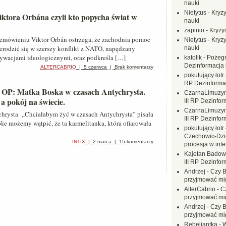
nauki
Nietytus
-
Kryzy
Viktora Orbána czyli kto popycha świat w
nauki
zapinio
-
Kryzys
mówieniu Viktor Orbán ostrzega, że ​​zachodnia pomoc
Nietytus
-
Kryzy
rodzić się w szerszy konflikt z NATO, napędzany
nauki
ywacjami ideologicznymi, oraz podkreśla […]
katolik
-
Pożegn
Dezinformacja 
ALTERCABRIO
|
5 czerwca
|
Brak komentarzy
pokutujący łotr
RP Dezinformac
 OP: Matka Boska w czasach Antychrysta.
CzarnaLimuzy
a pokój na świecie.
III RP Dezinfor
CzarnaLimuzy
chrysta „Chciałabym żyć w czasach Antychrysta” pisała
III RP Dezinfor
 Nie możemy wątpić, że ta karmelitanka, która ofiarowała
pokutujący łotr
Czechowic-Dzie
INTIX
|
2 marca
|
15 komentarzy
procesja w inte
Kajetan Badow
III RP Dezinfor
Andrzej
-
Czy B
przyjmować mi
AlterCabrio
-
C
przyjmować mi
Andrzej
-
Czy B
przyjmować mi
Rebeliantka
-
W