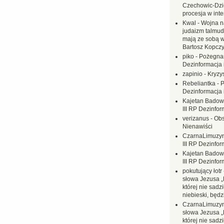
Czechowic-Dzie
procesja w inte
Kwal
-
Wojna n
judaizm talmud
mają ze sobą 
Bartosz Kopczy
piko
-
Pożegnan
Dezinformacja 
zapinio
-
Kryzys
Rebeliantka
-
P
Dezinformacja 
Kajetan Badow
III RP Dezinfor
verizanus
-
Obs
Nienawiści
CzarnaLimuzy
III RP Dezinfor
Kajetan Badow
III RP Dezinfor
pokutujący łotr
słowa Jezusa „
której nie sadzi
niebieski, będ
CzarnaLimuzy
słowa Jezusa „
której nie sadzi