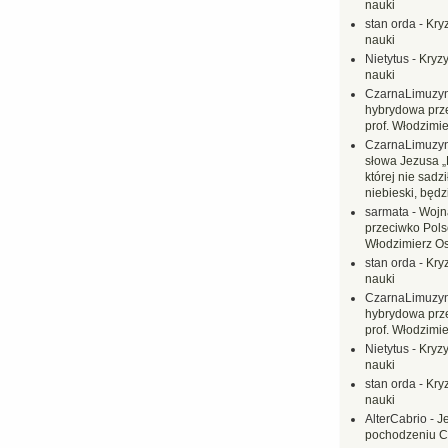
nauki
stan orda
-
Kryz
nauki
Nietytus
-
Kryzy
nauki
CzarnaLimuzy
hybrydowa prz
prof. Włodzimi
CzarnaLimuzy
słowa Jezusa „
której nie sadzi
niebieski, będ
sarmata
-
Wojn
przeciwko Polsc
Włodzimierz O
stan orda
-
Kryz
nauki
CzarnaLimuzy
hybrydowa prz
prof. Włodzimi
Nietytus
-
Kryzy
nauki
stan orda
-
Kryz
nauki
AlterCabrio
-
J
pochodzeniu C