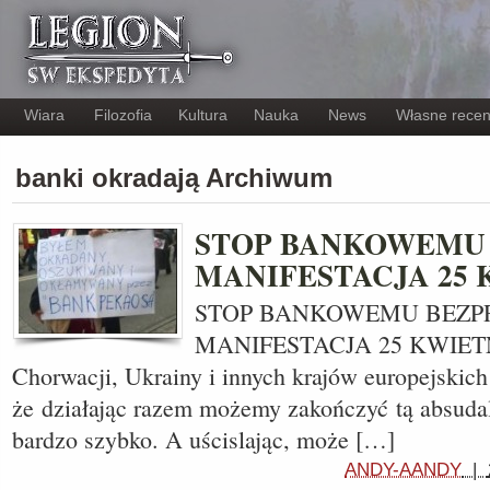
Wiara
Filozofia
Kultura
Nauka
News
Własne recen
banki okradają Archiwum
STOP BANKOWEMU 
MANIFESTACJA 25 
STOP BANKOWEMU BEZP
MANIFESTACJA 25 KWIETNI
Chorwacji, Ukrainy i innych krajów europejskich
że działając razem możemy zakończyć tą absuda
bardzo szybko. A uścislając, może […]
ANDY-AANDY
|