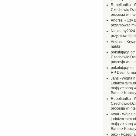
Rebeliantka
-
W
Czechowic-Dzie
procesja w inte
Andrzej
-
Czy B
przyjmować mi
Nieznany2024
przyjmować mi
Andrzej
-
Kryzy
nauki
pokutujący łotr
Czechowic-Dzie
procesja w inte
pokutujący łotr
RP Dezinformac
Jans
-
Wojna na
judaizm talmud
mają ze sobą 
Bartosz Kopczy
Rebeliantka
-
W
Czechowic-Dzie
procesja w inte
Kwal
-
Wojna n
judaizm talmud
mają ze sobą 
Bartosz Kopczy
piko
-
Pożegnan