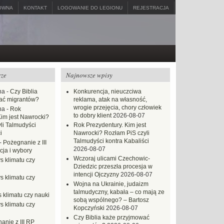
ÓWNA
KONTAKT
LOGOWANIE DO LEGIONU
REJESTRACJA
rze
Najnowsze wpisy
na
-
Czy Biblia
Konkurencja, nieuczciwa
ać migrantów?
reklama, atak na własność,
wrogie przejęcia, chory człowiek
na
-
Rok
to dobry klient
2026-08-07
Kim jest Nawrocki?
li Talmudyści
Rok Prezydentury. Kim jest
i
Nawrocki? Rozłam PiS czyli
Talmudyści kontra Kabaliści
-
Pożegnanie z III
2026-08-07
ja i wybory
Wczoraj ulicami Czechowic-
s klimatu czy
Dziedzic przeszła procesja w
intencji Ojczyzny
2026-08-07
s klimatu czy
Wojna na Ukrainie, judaizm
talmudyczny, kabała – co mają ze
 klimatu czy nauki
sobą wspólnego? – Bartosz
s klimatu czy
Kopczyński
2026-08-07
Czy Biblia każe przyjmować
anie z III RP