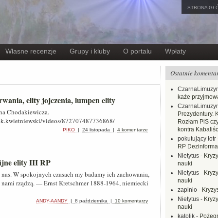
STRONA GŁ
Własne recenzje
Grupy i kluby
O portalu
Wpłaty
Ostatnie komenta
CzarnaLimuzy
każe przyjmow
trwania, elity jojczenia, lumpen elity
CzarnaLimuzy
na Chodakiewicza.
Prezydentury. 
szek.kwietniewski/videos/872707487736868/
Rozłam PiS czy
kontra Kabaliśc
PIKO
|
24 listopada
|
4 komentarze
pokutujący łotr
RP Dezinformac
Nietytus
-
Kryzy
jne elity III RP
nauki
Nietytus
-
Kryzy
as. W spokojnych czasach my badamy ich zachowania,
nauki
 nami rządzą. — Ernst Kretschmer 1888-1964, niemiecki
zapinio
-
Kryzys
Nietytus
-
Kryzy
ANDY-AANDY
|
8 października
|
10 komentarzy
nauki
katolik
-
Pożegn