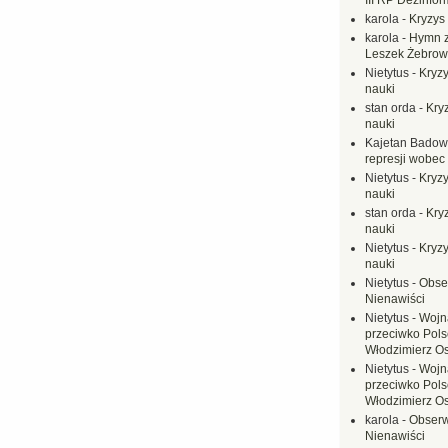
III RP Dezinfor
karola
-
Kryzys 
karola
-
Hymn z
Leszek Żebrow
Nietytus
-
Kryzy
nauki
stan orda
-
Kryz
nauki
Kajetan Badow
represji wobec
Nietytus
-
Kryzy
nauki
stan orda
-
Kryz
nauki
Nietytus
-
Kryzy
nauki
Nietytus
-
Obse
Nienawiści
Nietytus
-
Wojn
przeciwko Polsc
Włodzimierz O
Nietytus
-
Wojn
przeciwko Polsc
Włodzimierz O
karola
-
Obserw
Nienawiści