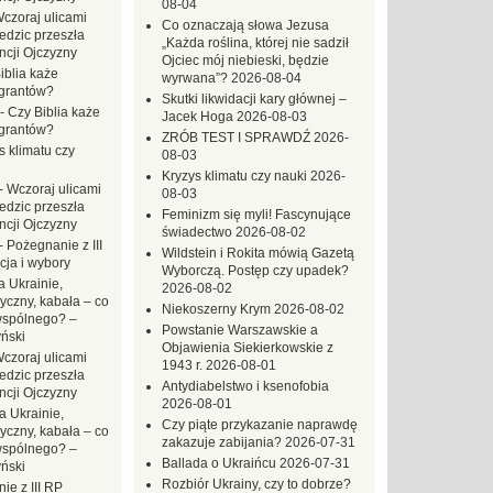
08-04
czoraj ulicami
Co oznaczają słowa Jezusa
dzic przeszła
„Każda roślina, której nie sadził
ncji Ojczyzny
Ojciec mój niebieski, będzie
iblia każe
wyrwana”?
2026-08-04
grantów?
Skutki likwidacji kary głównej –
-
Czy Biblia każe
Jacek Hoga
2026-08-03
grantów?
ZRÓB TEST I SPRAWDŹ
2026-
s klimatu czy
08-03
Kryzys klimatu czy nauki
2026-
-
Wczoraj ulicami
08-03
dzic przeszła
Feminizm się myli! Fascynujące
ncji Ojczyzny
świadectwo
2026-08-02
-
Pożegnanie z III
Wildstein i Rokita mówią Gazetą
ja i wybory
Wyborczą. Postęp czy upadek?
 Ukrainie,
2026-08-02
yczny, kabała – co
Niekoszerny Krym
2026-08-02
wspólnego? –
Powstanie Warszawskie a
ński
Objawienia Siekierkowskie z
czoraj ulicami
1943 r.
2026-08-01
dzic przeszła
Antydiabelstwo i ksenofobia
ncji Ojczyzny
2026-08-01
a Ukrainie,
Czy piąte przykazanie naprawdę
yczny, kabała – co
zakazuje zabijania?
2026-07-31
wspólnego? –
Ballada o Ukraińcu
2026-07-31
ński
Rozbiór Ukrainy, czy to dobrze?
ie z III RP