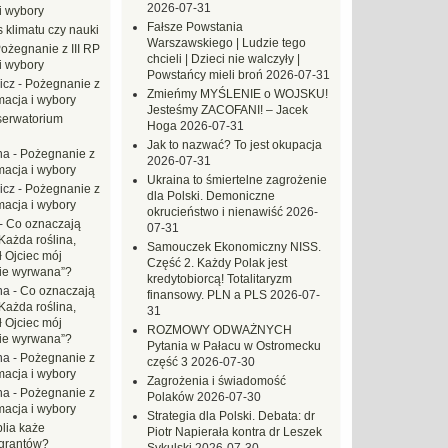
2026-07-31
i wybory
Fałsze Powstania
 klimatu czy nauki
Warszawskiego | Ludzie tego
ożegnanie z III RP
chcieli | Dzieci nie walczyły |
i wybory
Powstańcy mieli broń
2026-07-31
icz
-
Pożegnanie z
Zmieńmy MYŚLENIE o WOJSKU!
macja i wybory
Jesteśmy ZACOFANI! – Jacek
erwatorium
Hoga
2026-07-31
Jak to nazwać? To jest okupacja
na
-
Pożegnanie z
2026-07-31
macja i wybory
Ukraina to śmiertelne zagrożenie
icz
-
Pożegnanie z
dla Polski. Demoniczne
macja i wybory
okrucieństwo i nienawiść
2026-
-
Co oznaczają
07-31
Każda roślina,
Samouczek Ekonomiczny NISS.
ł Ojciec mój
Część 2. Każdy Polak jest
zie wyrwana”?
kredytobiorcą! Totalitaryzm
na
-
Co oznaczają
finansowy. PLN a PLS
2026-07-
Każda roślina,
31
ł Ojciec mój
ROZMOWY ODWAŻNYCH
zie wyrwana”?
Pytania w Pałacu w Ostromecku
na
-
Pożegnanie z
część 3
2026-07-30
macja i wybory
Zagrożenia i świadomość
na
-
Pożegnanie z
Polaków
2026-07-30
macja i wybory
Strategia dla Polski. Debata: dr
blia każe
Piotr Napierała kontra dr Leszek
grantów?