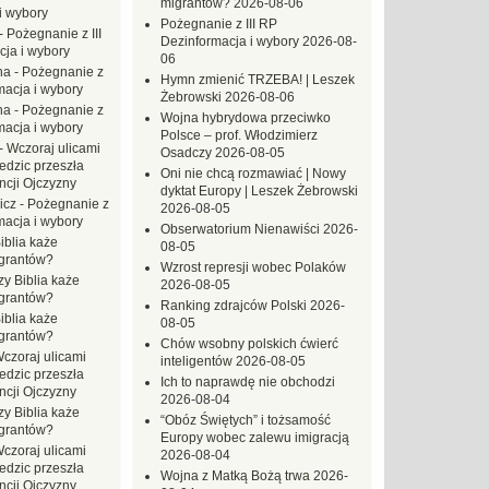
migrantów?
2026-08-06
i wybory
Pożegnanie z III RP
-
Pożegnanie z III
Dezinformacja i wybory
2026-08-
ja i wybory
06
na
-
Pożegnanie z
Hymn zmienić TRZEBA! | Leszek
macja i wybory
Żebrowski
2026-08-06
na
-
Pożegnanie z
Wojna hybrydowa przeciwko
macja i wybory
Polsce – prof. Włodzimierz
-
Wczoraj ulicami
Osadczy
2026-08-05
dzic przeszła
Oni nie chcą rozmawiać | Nowy
ncji Ojczyzny
dyktat Europy | Leszek Żebrowski
icz
-
Pożegnanie z
2026-08-05
macja i wybory
Obserwatorium Nienawiści
2026-
iblia każe
08-05
grantów?
Wzrost represji wobec Polaków
zy Biblia każe
2026-08-05
grantów?
Ranking zdrajców Polski
2026-
iblia każe
08-05
grantów?
Chów wsobny polskich ćwierć
czoraj ulicami
inteligentów
2026-08-05
dzic przeszła
Ich to naprawdę nie obchodzi
ncji Ojczyzny
2026-08-04
zy Biblia każe
“Obóz Świętych” i tożsamość
grantów?
Europy wobec zalewu imigracją
czoraj ulicami
2026-08-04
dzic przeszła
Wojna z Matką Bożą trwa
2026-
ncji Ojczyzny