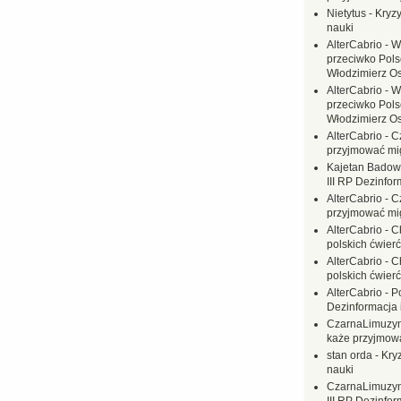
Nietytus
-
Kryzy
nauki
AlterCabrio
-
W
przeciwko Polsc
Włodzimierz O
AlterCabrio
-
W
przeciwko Polsc
Włodzimierz O
AlterCabrio
-
C
przyjmować mi
Kajetan Badow
III RP Dezinfor
AlterCabrio
-
C
przyjmować mi
AlterCabrio
-
C
polskich ćwierć
AlterCabrio
-
C
polskich ćwierć
AlterCabrio
-
P
Dezinformacja 
CzarnaLimuzy
każe przyjmow
stan orda
-
Kryz
nauki
CzarnaLimuzy