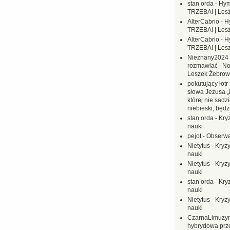
stan orda
-
Hym
TRZEBA! | Les
AlterCabrio
-
H
TRZEBA! | Les
AlterCabrio
-
H
TRZEBA! | Les
Nieznany2024
rozmawiać | No
Leszek Żebrow
pokutujący łotr
słowa Jezusa „
której nie sadzi
niebieski, będ
stan orda
-
Kryz
nauki
pejot
-
Obserwa
Nietytus
-
Kryzy
nauki
Nietytus
-
Kryzy
nauki
stan orda
-
Kryz
nauki
Nietytus
-
Kryzy
nauki
CzarnaLimuzy
hybrydowa prz