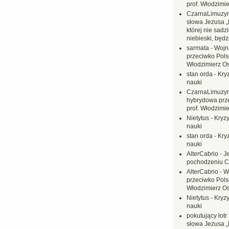
prof. Włodzimi
CzarnaLimuzy
słowa Jezusa „
której nie sadzi
niebieski, będ
sarmata
-
Wojn
przeciwko Polsc
Włodzimierz O
stan orda
-
Kryz
nauki
CzarnaLimuzy
hybrydowa prz
prof. Włodzimi
Nietytus
-
Kryzy
nauki
stan orda
-
Kryz
nauki
AlterCabrio
-
J
pochodzeniu C
AlterCabrio
-
W
przeciwko Polsc
Włodzimierz O
Nietytus
-
Kryzy
nauki
pokutujący łotr
słowa Jezusa „