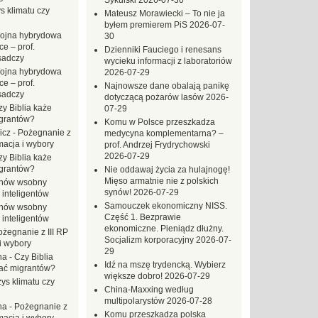
Sykulski
2026-07-30
s klimatu czy
Mateusz Morawiecki – To nie ja
byłem premierem PiS
2026-07-
ojna hybrydowa
30
e – prof.
Dzienniki Fauciego i renesans
sadczy
wycieku informacji z laboratoriów
ojna hybrydowa
2026-07-29
e – prof.
Najnowsze dane obalają panikę
sadczy
dotyczącą pożarów lasów
2026-
zy Biblia każe
07-29
grantów?
Komu w Polsce przeszkadza
icz
-
Pożegnanie z
medycyna komplementarna? –
macja i wybory
prof. Andrzej Frydrychowski
2026-07-29
zy Biblia każe
grantów?
Nie oddawaj życia za hulajnogę!
Mięso armatnie nie z polskich
hów wsobny
synów!
2026-07-29
 inteligentów
Samouczek ekonomiczny NISS.
hów wsobny
Część 1. Bezprawie
 inteligentów
ekonomiczne. Pieniądz dłużny.
ożegnanie z III RP
Socjalizm korporacyjny
2026-07-
i wybory
29
na
-
Czy Biblia
Idź na mszę trydencką. Wybierz
ać migrantów?
większe dobro!
2026-07-29
ys klimatu czy
China-Maxxing według
multipolarystów
2026-07-28
na
-
Pożegnanie z
Komu przeszkadza polska