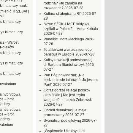
macja i wybory
rodzina? Kto zarabia na
klimatu czy nauki
rozwodach?
2026-07-28
mienić TRZEBA! |
Kultura strategiczna RP
2026-07-
ski
28
s klimatu czy
Nowe SZOKUJĄCE fakty ws.
szpitali w Polsce?! – Anna Kubala
ys klimatu czy
2026-07-28
Paneliści Morawieckiego
2026-
icz
-
Wzrost
07-28
 Polaków
Totalitaryzm wymaga jednego
s klimatu czy
państwa w Europie
2026-07-28
Kulisy rewolucji protestanckiej –
ys klimatu czy
dr Barbara Stanisławczyk
2026-
07-27
s klimatu czy
Pan Bóg powiedział: „Nie
będziecie się tatuować. Ja jestem
rwatorium
Pan!”
2026-07-27
Coraz gorsze relacje polsko-
a hybrydowa
ukraińskie | Kto jest czyim
e – prof.
wrogiem? – Leszek Żebrowski
sadczy
2026-07-27
a hybrydowa
Chcieli demokracji, a mają
e – prof.
proces karny
2026-07-27
sadczy
Sygnaliści pod gilotyną
2026-07-
atorium
27
„Wspieranie Ukrainy nam