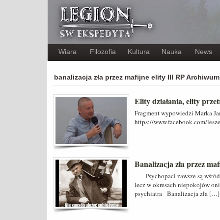
Wiara
Filozofia
Kultura
Nauka
News
banalizacja zła przez mafijne elity III RP Archiwum
Elity działania, elity prze
Fragment wypowiedzi Marka Ja
https://www.facebook.com/le
Banalizacja zła przez mafi
Psychopaci zawsze są wśród n
lecz w okresach niepokojów oni
psychiatra Banalizacja zła […]