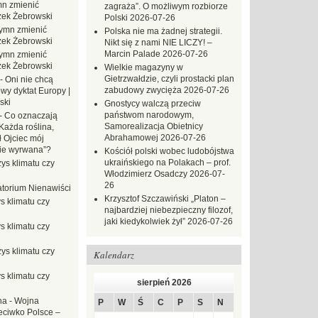
n zmienić
zagraża”. O możliwym rozbiorze
zek Żebrowski
Polski
2026-07-26
ymn zmienić
Polska nie ma żadnej strategii.
zek Żebrowski
Nikt się z nami NIE LICZY! –
Marcin Palade
2026-07-26
ymn zmienić
zek Żebrowski
Wielkie magazyny w
Gietrzwałdzie, czyli prostacki plan
-
Oni nie chcą
zabudowy zwycięża
2026-07-26
wy dyktat Europy |
ski
Gnostycy walczą przeciw
państwom narodowym,
-
Co oznaczają
Samorealizacja Obietnicy
Każda roślina,
Abrahamowej
2026-07-26
ł Ojciec mój
zie wyrwana”?
Kościół polski wobec ludobójstwa
ukraińskiego na Polakach – prof.
ys klimatu czy
Włodzimierz Osadczy
2026-07-
26
torium Nienawiści
Krzysztof Szczawiński „Platon –
s klimatu czy
najbardziej niebezpieczny filozof,
jaki kiedykolwiek żył”
2026-07-26
s klimatu czy
ys klimatu czy
Kalendarz
s klimatu czy
sierpień 2026
na
-
Wojna
P
W
Ś
C
P
S
N
eciwko Polsce –