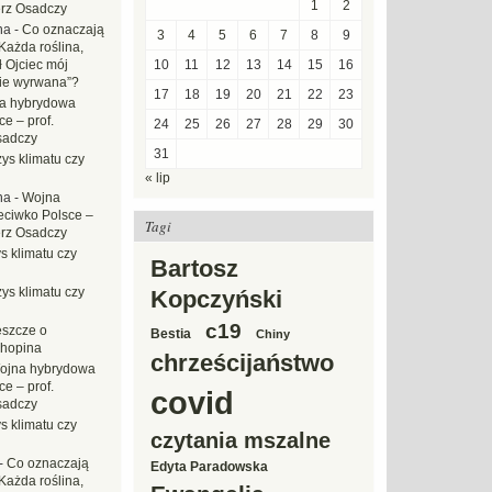
1
2
erz Osadczy
na
-
Co oznaczają
3
4
5
6
7
8
9
Każda roślina,
ł Ojciec mój
10
11
12
13
14
15
16
zie wyrwana”?
17
18
19
20
21
22
23
a hybrydowa
e – prof.
24
25
26
27
28
29
30
sadczy
31
ys klimatu czy
« lip
na
-
Wojna
eciwko Polsce –
Tagi
erz Osadczy
s klimatu czy
Bartosz
ys klimatu czy
Kopczyński
c19
eszcze o
Bestia
Chiny
hopina
chrześcijaństwo
ojna hybrydowa
e – prof.
covid
sadczy
s klimatu czy
czytania mszalne
-
Co oznaczają
Edyta Paradowska
Każda roślina,