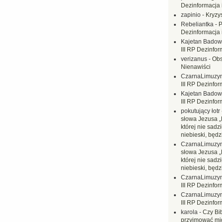
Dezinformacja 
zapinio
-
Kryzys
Rebeliantka
-
P
Dezinformacja 
Kajetan Badow
III RP Dezinfor
verizanus
-
Obs
Nienawiści
CzarnaLimuzy
III RP Dezinfor
Kajetan Badow
III RP Dezinfor
pokutujący łotr
słowa Jezusa „
której nie sadzi
niebieski, będ
CzarnaLimuzy
słowa Jezusa „
której nie sadzi
niebieski, będ
CzarnaLimuzy
III RP Dezinfor
CzarnaLimuzy
III RP Dezinfor
karola
-
Czy Bi
przyjmować mi