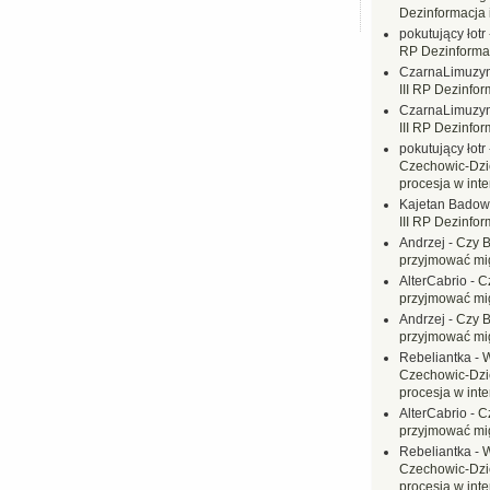
Dezinformacja 
pokutujący łotr
RP Dezinformac
CzarnaLimuzy
III RP Dezinfor
CzarnaLimuzy
III RP Dezinfor
pokutujący łotr
Czechowic-Dzie
procesja w inte
Kajetan Badow
III RP Dezinfor
Andrzej
-
Czy B
przyjmować mi
AlterCabrio
-
C
przyjmować mi
Andrzej
-
Czy B
przyjmować mi
Rebeliantka
-
W
Czechowic-Dzie
procesja w inte
AlterCabrio
-
C
przyjmować mi
Rebeliantka
-
W
Czechowic-Dzie
procesja w inte