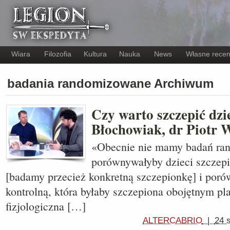
Wiara
Filozofia
Kultura
Nauka
News
Własne recen
badania randomizowane Archiwum
Czy warto szczepić dzi
Błochowiak, dr Piotr 
«Obecnie nie mamy badań ran
porównywałyby dzieci szczep
[badamy przecież konkretną szczepionkę] i por
kontrolną, która byłaby szczepiona obojętnym pla
fizjologiczna […]
ALTERCABRIO
|
24 