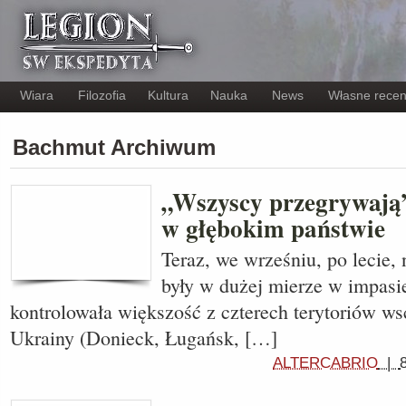
Wiara
Filozofia
Kultura
Nauka
News
Własne recen
Bachmut Archiwum
„Wszyscy przegrywają”
w głębokim państwie
Teraz, we wrześniu, po lecie, 
były w dużej mierze w impasi
kontrolowała większość z czterech terytoriów ws
Ukrainy (Donieck, Ługańsk, […]
ALTERCABRIO
|