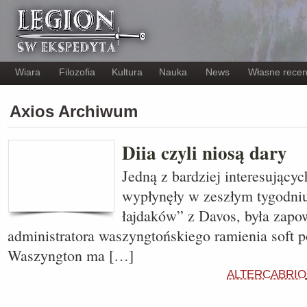
Wiara
Filozofia
Kultura
Nauka
News
Własne recen
Axios Archiwum
Diia czyli niosą dary
Jedną z bardziej interesujących
wypłynęły w zeszłym tygodniu
łajdaków” z Davos, była zapo
administratora waszyngtońskiego ramienia soft 
Waszyngton ma […]
ALTERCABRIO