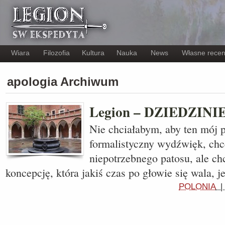
Wiara
Filozofia
Kultura
Nauka
News
Własne recen
apologia Archiwum
Legion – DZIEDZIN
Nie chciałabym, aby ten mój p
formalistyczny wydźwięk, chc
niepotrzebnego patosu, ale c
koncepcję, która jakiś czas po głowie się wala, 
POLONIA