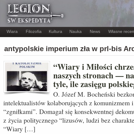
Wiara
Filozofia
Kultura
Nauka
News
Własne recen
antypolskie imperium zła w prl-bis A
“Wiary i Miłości chrześ
naszych stronach — na
tyle, ile zasięgu polski
O. Józef M. Bocheński bezko
intelektualistów kolaborujących z komunizmem i
“zgniłkami”. Domagał się konsekwentnej dekomun
z życia politycznego “lizusów, ludzi bez charakt
“Wiary […]