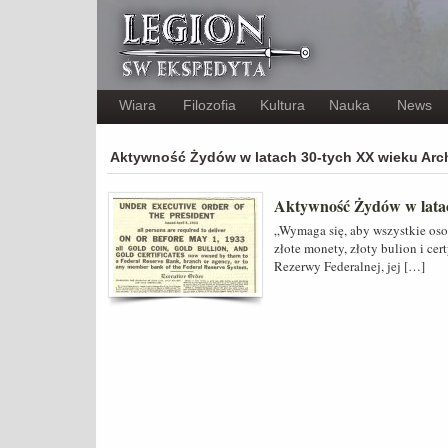
Wiara
Filozofia
Kultura
Nauka
News
Aktywność Żydów w latach 30-tych XX wieku Ar
Aktywność Żydów w lata
„Wymaga się, aby wszystkie oso
złote monety, złoty bulion i cer
Rezerwy Federalnej, jej […]