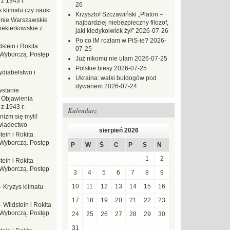
z 1943 r.
26
 klimatu czy nauki
Krzysztof Szczawiński „Platon –
nie Warszawskie
najbardziej niebezpieczny filozof,
iekierkowskie z
jaki kiedykolwiek żył”
2026-07-26
Po co IM rozłam w PiS-ie?
2026-
dstein i Rokita
07-25
Wyborczą. Postęp
Już nikomu nie ufam
2026-07-25
Polskie biesy
2026-07-25
ydiabelstwo i
Ukraina: walki buldogów pod
dywanem
2026-07-24
stanie
 Objawienia
z 1943 r.
Kalendarz
nizm się myli!
wiadectwo
sierpień 2026
tein i Rokita
Wyborczą. Postęp
P
W
Ś
C
P
S
N
1
2
tein i Rokita
Wyborczą. Postęp
3
4
5
6
7
8
9
10
11
12
13
14
15
16
-
Kryzys klimatu
17
18
19
20
21
22
23
-
Wildstein i Rokita
Wyborczą. Postęp
24
25
26
27
28
29
30
31