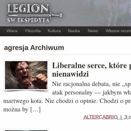
Wiara
Filozofia
Kultura
Nauka
News
Własne recen
agresja Archiwum
Liberalne serce, które
nienawidzi
Nie racjonalna debata, nie „s
atak personalny — jakbym wła
martwego kota. Nie chodzi o opinie. Chodzi o pr
można by […]
ALTERCABRIO
|
3 