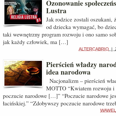
Ozonowanie społeczeńst
Lustra
Jak rodzice zostali oszukani, 
od dziecka wymagać, bo dzie
taki wewnętrzny program rozwoju i ono samo sob
jak każdy człowiek, ma […]
ALTERCABRIO
|
Pierścień władzy narod
idea narodowa
Nacjonalizm – pierścień wła
MOTTO “Kwiatem rozwoju i 
poczucie narodowe […]” “Poczucie narodowe jes
łacińskiej.” “Zdobywszy poczucie narodowe trze
WAWEL