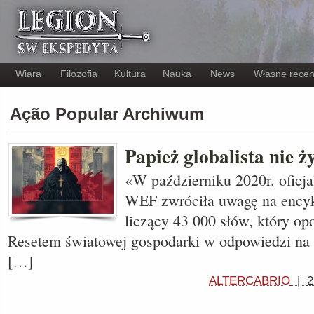
Wiara
Filozofia
Kultura
Nauka
News
Własne recen
Ação Popular Archiwum
Papież globalista nie ż
«W październiku 2020r. oficja
WEF zwróciła uwagę na encyk
liczący 43 000 słów, który op
Resetem światowej gospodarki w odpowiedzi na
[…]
ALTERCABRIO
|
2