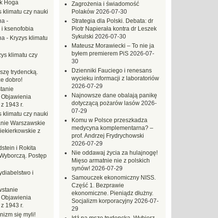
ek Hoga
Zagrożenia i świadomość
 klimatu czy nauki
Polaków
2026-07-30
na
-
Strategia dla Polski. Debata: dr
 i ksenofobia
Piotr Napierała kontra dr Leszek
Sykulski
2026-07-30
na
-
Kryzys klimatu
Mateusz Morawiecki – To nie ja
byłem premierem PiS
2026-07-
ys klimatu czy
30
Dzienniki Fauciego i renesans
szę trydencką.
wycieku informacji z laboratoriów
e dobro!
2026-07-29
tanie
Najnowsze dane obalają panikę
 Objawienia
dotyczącą pożarów lasów
2026-
z 1943 r.
07-29
 klimatu czy nauki
Komu w Polsce przeszkadza
nie Warszawskie
medycyna komplementarna? –
iekierkowskie z
prof. Andrzej Frydrychowski
2026-07-29
dstein i Rokita
Nie oddawaj życia za hulajnogę!
Wyborczą. Postęp
Mięso armatnie nie z polskich
synów!
2026-07-29
ydiabelstwo i
Samouczek ekonomiczny NISS.
Część 1. Bezprawie
stanie
ekonomiczne. Pieniądz dłużny.
 Objawienia
Socjalizm korporacyjny
2026-07-
z 1943 r.
29
nizm się myli!