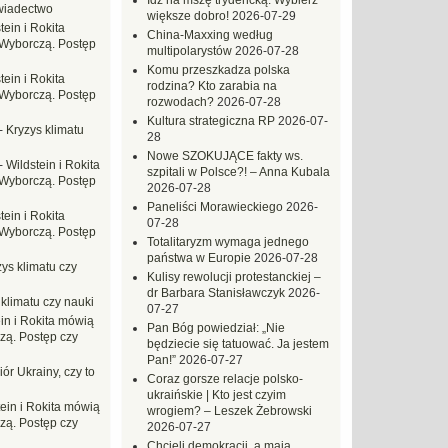
Idź na mszę trydencką. Wybierz
wiadectwo
większe dobro!
2026-07-29
tein i Rokita
China-Maxxing według
Wyborczą. Postęp
multipolarystów
2026-07-28
Komu przeszkadza polska
tein i Rokita
rodzina? Kto zarabia na
Wyborczą. Postęp
rozwodach?
2026-07-28
Kultura strategiczna RP
2026-07-
-
Kryzys klimatu
28
Nowe SZOKUJĄCE fakty ws.
-
Wildstein i Rokita
szpitali w Polsce?! – Anna Kubala
Wyborczą. Postęp
2026-07-28
Paneliści Morawieckiego
2026-
tein i Rokita
07-28
Wyborczą. Postęp
Totalitaryzm wymaga jednego
państwa w Europie
2026-07-28
ys klimatu czy
Kulisy rewolucji protestanckiej –
dr Barbara Stanisławczyk
2026-
 klimatu czy nauki
07-27
in i Rokita mówią
Pan Bóg powiedział: „Nie
zą. Postęp czy
będziecie się tatuować. Ja jestem
Pan!”
2026-07-27
ór Ukrainy, czy to
Coraz gorsze relacje polsko-
ukraińskie | Kto jest czyim
tein i Rokita mówią
wrogiem? – Leszek Żebrowski
zą. Postęp czy
2026-07-27
Chcieli demokracji, a mają