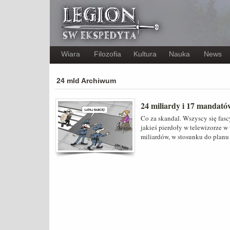
Wiara
Filozofia
Kultura
Nauka
News
24 mld Archiwum
24 miliardy i 17 mandató
Co za skandal. Wszyscy się fa
jakieś pierdoły w telewizorze w
miliardów, w stosunku do plan