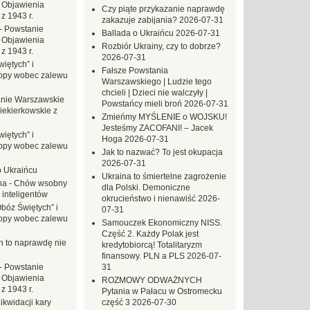
 Objawienia
Czy piąte przykazanie naprawdę
z 1943 r.
zakazuje zabijania?
2026-07-31
-
Powstanie
Ballada o Ukraińcu
2026-07-31
 Objawienia
Rozbiór Ukrainy, czy to dobrze?
z 1943 r.
2026-07-31
iętych” i
Fałsze Powstania
opy wobec zalewu
Warszawskiego | Ludzie tego
chcieli | Dzieci nie walczyły |
nie Warszawskie
Powstańcy mieli broń
2026-07-31
iekierkowskie z
Zmieńmy MYŚLENIE o WOJSKU!
Jesteśmy ZACOFANI! – Jacek
iętych” i
Hoga
2026-07-31
opy wobec zalewu
Jak to nazwać? To jest okupacja
2026-07-31
o Ukraińcu
Ukraina to śmiertelne zagrożenie
na
-
Chów wsobny
dla Polski. Demoniczne
 inteligentów
okrucieństwo i nienawiść
2026-
Obóz Świętych” i
07-31
opy wobec zalewu
Samouczek Ekonomiczny NISS.
Część 2. Każdy Polak jest
ch to naprawdę nie
kredytobiorcą! Totalitaryzm
finansowy. PLN a PLS
2026-07-
-
Powstanie
31
 Objawienia
ROZMOWY ODWAŻNYCH
z 1943 r.
Pytania w Pałacu w Ostromecku
likwidacji kary
część 3
2026-07-30