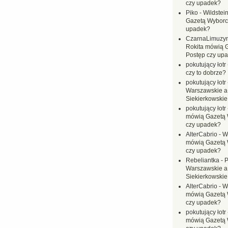
czy upadek?
Piko
-
Wildstei
Gazetą Wyborc
upadek?
CzarnaLimuzy
Rokita mówią 
Postęp czy up
pokutujący łotr
czy to dobrze?
pokutujący łotr
Warszawskie a
Siekierkowskie 
pokutujący łotr
mówią Gazetą 
czy upadek?
AlterCabrio
-
Wi
mówią Gazetą 
czy upadek?
Rebeliantka
-
P
Warszawskie a
Siekierkowskie 
AlterCabrio
-
Wi
mówią Gazetą 
czy upadek?
pokutujący łotr
mówią Gazetą 