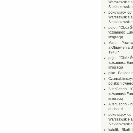
Warszawskie a
Siekierkowskie 
pokutujący łotr
Warszawskie a
Siekierkowskie 
pejot
-
“Obóz Św
tożsamość Eur
imigracją
Maria.
-
Powsta
a Objawienia S
1943 r.
pejot
-
“Obóz Św
tożsamość Eur
imigracją
piko
-
Ballada 
CzarnaLimuzy
polskich ćwierć
AlterCabrio
-
“
tożsamość Eur
imigracją
AlterCabrio
-
I
obchodzi
pokutujący łotr
Warszawskie a
Siekierkowskie 
katolik
-
Skutki 