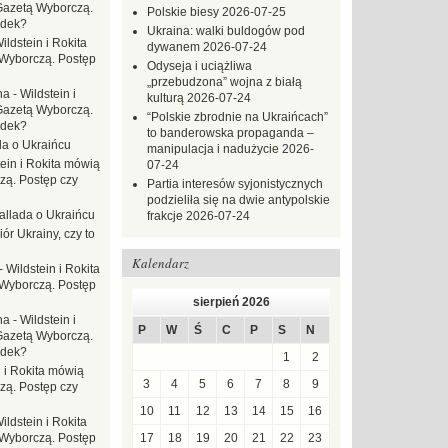
Gazetą Wyborczą.
Polskie biesy
2026-07-25
adek?
Ukraina: walki buldogów pod
ildstein i Rokita
dywanem
2026-07-24
Wyborczą. Postęp
Odyseja i uciążliwa
„przebudzona” wojna z białą
na
-
Wildstein i
kulturą
2026-07-24
Gazetą Wyborczą.
“Polskie zbrodnie na Ukraińcach”
adek?
to banderowska propaganda –
da o Ukraińcu
manipulacja i nadużycie
2026-
tein i Rokita mówią
07-24
zą. Postęp czy
Partia interesów syjonistycznych
podzieliła się na dwie antypolskie
allada o Ukraińcu
frakcje
2026-07-24
ór Ukrainy, czy to
Kalendarz
-
Wildstein i Rokita
Wyborczą. Postęp
sierpień 2026
na
-
Wildstein i
P
W
Ś
C
P
S
N
Gazetą Wyborczą.
adek?
1
2
n i Rokita mówią
3
4
5
6
7
8
9
zą. Postęp czy
10
11
12
13
14
15
16
ildstein i Rokita
Wyborczą. Postęp
17
18
19
20
21
22
23