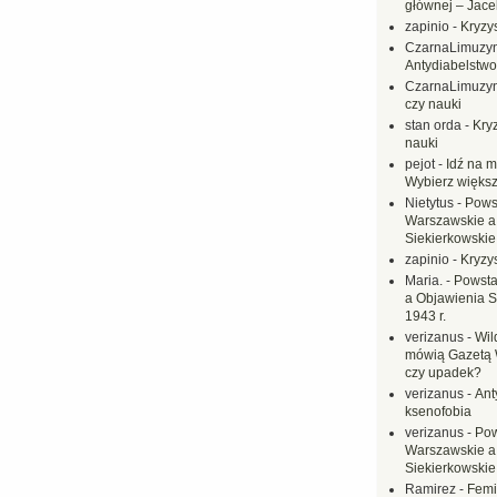
głównej – Jac
zapinio
-
Kryzys
CzarnaLimuzy
Antydiabelstwo
CzarnaLimuzy
czy nauki
stan orda
-
Kryz
nauki
pejot
-
Idź na m
Wybierz większ
Nietytus
-
Pows
Warszawskie a
Siekierkowskie 
zapinio
-
Kryzys
Maria.
-
Powsta
a Objawienia S
1943 r.
verizanus
-
Wil
mówią Gazetą 
czy upadek?
verizanus
-
Ant
ksenofobia
verizanus
-
Pow
Warszawskie a
Siekierkowskie 
Ramirez
-
Femi