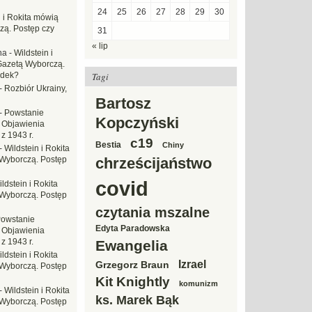
24
25
26
27
28
29
30
n i Rokita mówią
zą. Postęp czy
31
« lip
na
-
Wildstein i
Gazetą Wyborczą.
adek?
Tagi
-
Rozbiór Ukrainy,
Bartosz
-
Powstanie
Kopczyński
 Objawienia
z 1943 r.
c19
Bestia
Chiny
-
Wildstein i Rokita
Wyborczą. Postęp
chrześcijaństwo
covid
ldstein i Rokita
Wyborczą. Postęp
czytania mszalne
owstanie
Edyta Paradowska
 Objawienia
z 1943 r.
Ewangelia
ldstein i Rokita
Izrael
Grzegorz Braun
Wyborczą. Postęp
Kit Knightly
komunizm
-
Wildstein i Rokita
ks. Marek Bąk
Wyborczą. Postęp