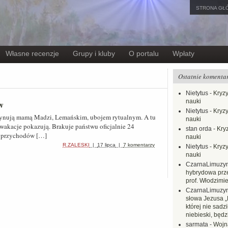
STRONA GŁ
Własne recenzje
Grupy i kluby
O portalu
Wpłaty
Ostatnie komenta
Nietytus
-
Kryzy
nauki
w
Nietytus
-
Kryzy
scynują mamą Madzi, Lemańskim, ubojem rytualnym. A tu
nauki
 wakacje pokazują. Brakuje państwu oficjalnie 24
stan orda
-
Kryz
u przychodów […]
nauki
R.ZALESKI
|
17 lipca
|
7 komentarzy
Nietytus
-
Kryzy
nauki
CzarnaLimuzy
hybrydowa prz
prof. Włodzimi
CzarnaLimuzy
słowa Jezusa „
której nie sadzi
niebieski, będ
sarmata
-
Wojn