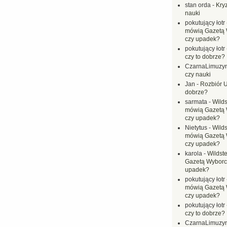
stan orda
-
Kryz
nauki
pokutujący łotr
mówią Gazetą 
czy upadek?
pokutujący łotr
czy to dobrze?
CzarnaLimuzy
czy nauki
Jan
-
Rozbiór U
dobrze?
sarmata
-
Wilds
mówią Gazetą 
czy upadek?
Nietytus
-
Wilds
mówią Gazetą 
czy upadek?
karola
-
Wildste
Gazetą Wyborc
upadek?
pokutujący łotr
mówią Gazetą 
czy upadek?
pokutujący łotr
czy to dobrze?
CzarnaLimuzy