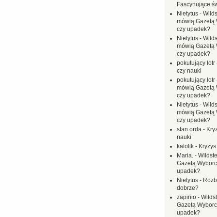
Fascynujące ś
Nietytus
-
Wilds
mówią Gazetą 
czy upadek?
Nietytus
-
Wilds
mówią Gazetą 
czy upadek?
pokutujący łotr
czy nauki
pokutujący łotr
mówią Gazetą 
czy upadek?
Nietytus
-
Wilds
mówią Gazetą 
czy upadek?
stan orda
-
Kryz
nauki
katolik
-
Kryzys
Maria.
-
Wildste
Gazetą Wyborc
upadek?
Nietytus
-
Rozbi
dobrze?
zapinio
-
Wilds
Gazetą Wyborc
upadek?