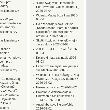
e – prof.
“Obóz Świętych” i tożsamość
sadczy
Europy wobec zalewu imigracją
ys klimatu czy
2026-08-04
Wojna z Matką Bożą trwa
2026-
na
-
Wojna
08-04
eciwko Polsce –
Co oznaczają słowa Jezusa
erz Osadczy
„Każda roślina, której nie sadził
s klimatu czy
Ojciec mój niebieski, będzie
wyrwana”?
2026-08-04
ys klimatu czy
Skutki likwidacji kary głównej –
Jacek Hoga
2026-08-03
eszcze o
ZRÓB TEST I SPRAWDŹ
2026-
hopina
08-03
ojna hybrydowa
Kryzys klimatu czy nauki
2026-
e – prof.
08-03
sadczy
Feminizm się myli! Fascynujące
s klimatu czy
świadectwo
2026-08-02
Wildstein i Rokita mówią Gazetą
-
Co oznaczają
Wyborczą. Postęp czy upadek?
Każda roślina,
2026-08-02
ł Ojciec mój
Niekoszerny Krym
2026-08-02
zie wyrwana”?
Powstanie Warszawskie a
na
-
Powstanie
Objawienia Siekierkowskie z
 Objawienia
1943 r.
2026-08-01
z 1943 r.
Antydiabelstwo i ksenofobia
stanie
2026-08-01