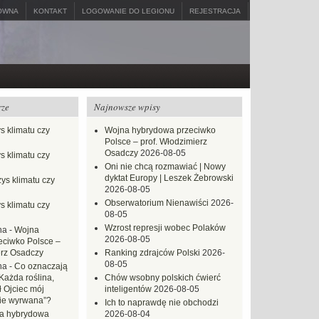
ÓWNA
KONTAKT
LOGOWANIE DO LEGIONU
REJESTRACJA
rze
Najnowsze wpisy
s klimatu czy
Wojna hybrydowa przeciwko
Polsce – prof. Włodzimierz
Osadczy
2026-08-05
s klimatu czy
Oni nie chcą rozmawiać | Nowy
dyktat Europy | Leszek Żebrowski
ys klimatu czy
2026-08-05
Obserwatorium Nienawiści
2026-
s klimatu czy
08-05
Wzrost represji wobec Polaków
na
-
Wojna
2026-08-05
eciwko Polsce –
erz Osadczy
Ranking zdrajców Polski
2026-
08-05
na
-
Co oznaczają
Każda roślina,
Chów wsobny polskich ćwierć
ł Ojciec mój
inteligentów
2026-08-05
zie wyrwana”?
Ich to naprawdę nie obchodzi
a hybrydowa
2026-08-04