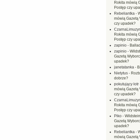
Rokita mówią 
Postęp czy up
Rebeliantka
-
W
mówią Gazetą 
czy upadek?
CzarnaLimuzy
Rokita mówią 
Postęp czy up
zapinio
-
Balla
zapinio
-
Wilds
Gazetą Wyborc
upadek?
janetatanka
-
B
Nietytus
-
Rozbi
dobrze?
pokutujący łotr
mówią Gazetą 
czy upadek?
CzarnaLimuzy
Rokita mówią 
Postęp czy up
Piko
-
Wildstei
Gazetą Wyborc
upadek?
Rebeliantka
-
W
mówią Gazetą 