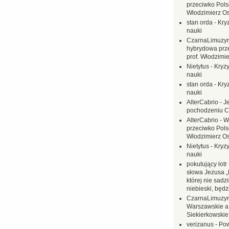
przeciwko Polsc
Włodzimierz O
stan orda
-
Kryz
nauki
CzarnaLimuzy
hybrydowa prz
prof. Włodzimi
Nietytus
-
Kryzy
nauki
stan orda
-
Kryz
nauki
AlterCabrio
-
J
pochodzeniu C
AlterCabrio
-
W
przeciwko Polsc
Włodzimierz O
Nietytus
-
Kryzy
nauki
pokutujący łotr
słowa Jezusa „
której nie sadzi
niebieski, będ
CzarnaLimuzy
Warszawskie a
Siekierkowskie 
verizanus
-
Pow