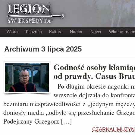
Wiara
Filozofia
Kultura
Nauka
News
Własne recen
Archiwum 3 lipca 2025
Godność osoby kłamiąc
od prawdy. Casus Bra
Po długim okresie nagonki m
wreszcie dojrzała do konfron
bezmiaru niesprawiedliwości z „jedynym mężczy
doniosły media „odbyło się przesłuchanie Grzeg
Podejrzany Grzegorz […]
CZARNALIMUZYN