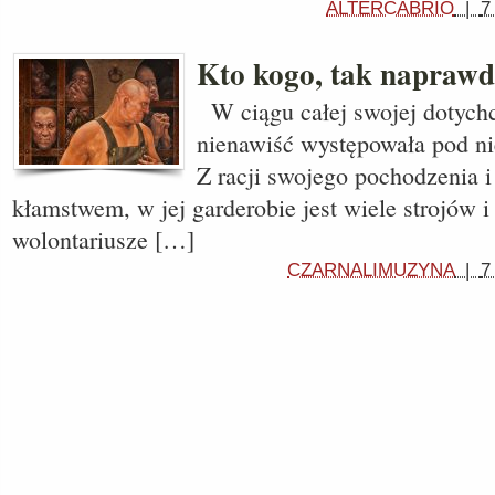
ALTERCABRIO
|
7
Kto kogo, tak naprawd
W ciągu całej swojej dotychc
nienawiść występowała pod n
Z racji swojego pochodzenia i
kłamstwem, w jej garderobie jest wiele strojów i
wolontariusze […]
CZARNALIMUZYNA
|
7