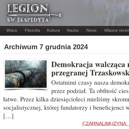
Wiara
Filozofia
Kultura
Nauka
News
Własne recen
Archiwum 7 grudnia 2024
Demokracja walcząca n
przegranej Trzaskowsk
Ostatnimi czasy nasza demokr
przez podział. Ta obfitość cies
łatwe. Przez kilka dziesięcioleci mieliśmy skro
socjalistycznej, której fundatorzy i beneficjenc
[…]
CZARNALIMUZYNA