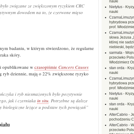
nauki
 było związane ze zwiększonym ryzykiem CRC
Nietytus
-
Kryzy
ozytywnym dowodem na to, że czerwone mięso
nauki
CzarnaLimuzy
”
hybrydowa prz
prof. Włodzimi
CzarnaLimuzy
słowa Jezusa „
której nie sadzi
niebieski, będ
nym badaniu, w którym stwierdzono, że regularne
sarmata
-
Wojn
raka skóry.
przeciwko Polsc
Włodzimierz O
 i opublikowane w
czasopiśmie
Cancers Causes
stan orda
-
Kryz
40g ryb dziennie, mają o 22% zwiększone ryzyko
nauki
CzarnaLimuzy
hybrydowa prz
prof. Włodzimi
tuńczyka i ryb niesmażonych było pozytywnie
Nietytus
-
Kryzy
nauki
go, jak i czerniaka
in situ
. Potrzebne są dalsze
stan orda
-
Kryz
y biologiczne leżące u podstaw tych powiązań”
nauki
AlterCabrio
-
J
pochodzeniu C
biału
AlterCabrio
-
W
przeciwko Polsc