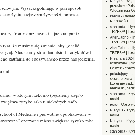
Nietytus
-
Wojn
przeciwko Polsc
ościowym. Wyszczególniając w jaki sposób
Włodzimierz O
oszty życia, zwłaszcza żywności, poprzez
karola
-
Obserw
Nienawiści
stan orda
-
Hym
TRZEBA! | Les
eatry, fronty oraz jawne i tajne kampanie.
AlterCabrio
-
H
TRZEBA! | Les
a tym, że musimy się zmienić, aby „ocalić
AlterCabrio
-
H
 więcej. Nieustanny strumień historii, artykułów i
TRZEBA! | Les
go zaufania do spożywanego przez nas jedzenia.
Nieznany2024
rozmawiać | No
Leszek Żebrow
u dni.
pokutujący łotr
słowa Jezusa „
której nie sadzi
niebieski, będ
aniu, w którym rzekomo (będziemy często
stan orda
-
Kryz
nauki
 zwiększa ryzyko raka u niektórych osób.
pejot
-
Obserwa
Nietytus
-
Kryzy
School of Medicine i pierwotnie opublikowane w
nauki
przetworzone” czerwone mięso zwiększa ryzyko raka
Nietytus
-
Kryzy
nauki
stan orda
-
Kryz