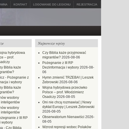
ÓWNA
KONTAKT
LOGOWANIE DO LEGIONU
REJESTRACJA
rze
Najnowsze wpisy
ojna hybrydowa
Czy Biblia każe przyjmować
e – prof.
migrantów?
2026-08-06
sadczy
Pożegnanie z III RP
zy Biblia każe
Dezinformacja i wybory
2026-08-
grantów?
06
icz
-
Pożegnanie z
Hymn zmienić TRZEBA! | Leszek
macja i wybory
Żebrowski
2026-08-06
zy Biblia każe
Wojna hybrydowa przeciwko
grantów?
Polsce – prof. Włodzimierz
Osadczy
2026-08-05
hów wsobny
 inteligentów
Oni nie chcą rozmawiać | Nowy
dyktat Europy | Leszek Żebrowski
hów wsobny
2026-08-05
 inteligentów
Obserwatorium Nienawiści
2026-
ożegnanie z III RP
08-05
i wybory
Wzrost represji wobec Polaków
na
-
Czy Biblia