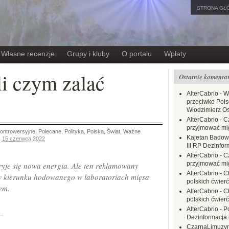
STRONA GŁ
Własne recenzje
Grupy i kluby
O portalu
Wpłaty
i czym zalać
Ostatnie komenta
AlterCabrio
-
W
przeciwko Polsc
Włodzimierz O
AlterCabrio
-
C
przyjmować mi
ontrowersyjne
,
Polecane
,
Polityka
,
Polska
,
Świat
,
Ważne
Kajetan Badow
,
15 czerwca 2022
III RP Dezinfor
AlterCabrio
-
C
przyjmować mi
je się nowa energia. Ale ten reklamowany
AlterCabrio
-
C
 w kierunku hodowanego w laboratoriach mięsa
polskich ćwierć
em.
AlterCabrio
-
C
polskich ćwierć
AlterCabrio
-
P
−
Dezinformacja 
CzarnaLimuzy