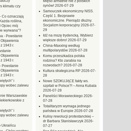
sadczy
Mięso armatnie nie z polskich
synów!
2026-07-29
s klimatu czy
Samouczek ekonomiczny NISS.
Część 1. Bezprawie
-
Co oznaczają
ekonomiczne. Pieniądz dłużny.
Każda roślina,
Socjalizm korporacyjny
2026-07-
ł Ojciec mój
29
zie wyrwana”?
Idź na mszę trydencką. Wybierz
na
-
Powstanie
większe dobro!
2026-07-29
 Objawienia
z 1943 r.
China-Maxxing według
multipolarystów
2026-07-28
stanie
 Objawienia
Komu przeszkadza polska
z 1943 r.
rodzina? Kto zarabia na
rozwodach?
2026-07-28
-
Powstanie
 Objawienia
Kultura strategiczna RP
2026-07-
z 1943 r.
28
iętych” i
Nowe SZOKUJĄCE fakty ws.
opy wobec zalewu
szpitali w Polsce?! – Anna Kubala
2026-07-28
nie Warszawskie
Paneliści Morawieckiego
2026-
iekierkowskie z
07-28
Totalitaryzm wymaga jednego
iętych” i
państwa w Europie
2026-07-28
opy wobec zalewu
Kulisy rewolucji protestanckiej –
dr Barbara Stanisławczyk
2026-
o Ukraińcu
07-27