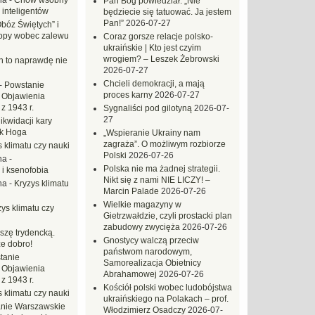
na
-
Chów wsobny
Pan Bóg powiedział: „Nie
 inteligentów
będziecie się tatuować. Ja jestem
Pan!”
2026-07-27
Obóz Świętych” i
opy wobec zalewu
Coraz gorsze relacje polsko-
ukraińskie | Kto jest czyim
wrogiem? – Leszek Żebrowski
ch to naprawdę nie
2026-07-27
Chcieli demokracji, a mają
-
Powstanie
proces karny
2026-07-27
 Objawienia
z 1943 r.
Sygnaliści pod gilotyną
2026-07-
27
likwidacji kary
ek Hoga
„Wspieranie Ukrainy nam
zagraża”. O możliwym rozbiorze
 klimatu czy nauki
Polski
2026-07-26
na
-
Polska nie ma żadnej strategii.
 i ksenofobia
Nikt się z nami NIE LICZY! –
na
-
Kryzys klimatu
Marcin Palade
2026-07-26
Wielkie magazyny w
ys klimatu czy
Gietrzwałdzie, czyli prostacki plan
zabudowy zwycięża
2026-07-26
szę trydencką.
Gnostycy walczą przeciw
e dobro!
państwom narodowym,
tanie
Samorealizacja Obietnicy
 Objawienia
Abrahamowej
2026-07-26
z 1943 r.
Kościół polski wobec ludobójstwa
 klimatu czy nauki
ukraińskiego na Polakach – prof.
nie Warszawskie
Włodzimierz Osadczy
2026-07-