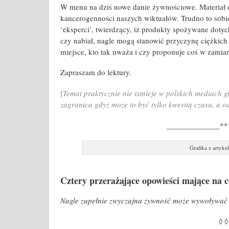
W menu na dziś nowe danie żywnościowe. Materiał 
kancerogenności naszych wiktuałów. Trudno to sobie 
‘eksperci’, twierdzący, iż produkty spożywane dotyc
czy nabiał, nagle mogą stanowić przyczynę ciężkich
miejsce, kto tak uważa i czy proponuje coś w zamia
Zapraszam do lektury.
[
Temat praktycznie nie istnieje w polskich mediach 
zagranica gdyż może to być tylko kwestią czasu, a o
_____________**
Grafika z artyk
Cztery przerażające opowieści mające na ce
Nagle zupełnie zwyczajna żywność może wywoływać u
◊ ◊