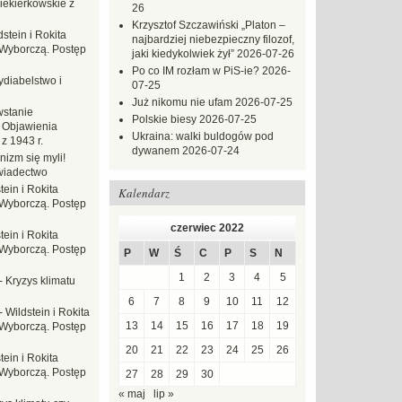
iekierkowskie z
26
Krzysztof Szczawiński „Platon –
dstein i Rokita
najbardziej niebezpieczny filozof,
Wyborczą. Postęp
jaki kiedykolwiek żył”
2026-07-26
Po co IM rozłam w PiS-ie?
2026-
ydiabelstwo i
07-25
Już nikomu nie ufam
2026-07-25
stanie
Polskie biesy
2026-07-25
 Objawienia
Ukraina: walki buldogów pod
z 1943 r.
dywanem
2026-07-24
nizm się myli!
wiadectwo
tein i Rokita
Kalendarz
Wyborczą. Postęp
czerwiec 2022
tein i Rokita
Wyborczą. Postęp
P
W
Ś
C
P
S
N
1
2
3
4
5
-
Kryzys klimatu
6
7
8
9
10
11
12
-
Wildstein i Rokita
13
14
15
16
17
18
19
Wyborczą. Postęp
20
21
22
23
24
25
26
tein i Rokita
Wyborczą. Postęp
27
28
29
30
« maj
lip »