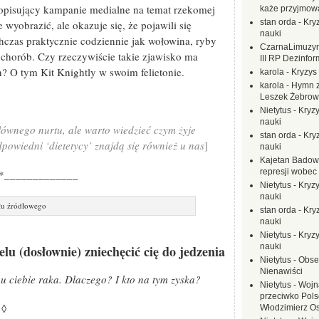
opisujący kampanie medialne na temat rzekomej
każe przyjmow
stan orda
-
Kryz
wyobrazić, ale okazuje się, że pojawili się
nauki
hczas praktycznie codziennie jak wołowina, ryby
CzarnaLimuzy
 chorób. Czy rzeczywiście takie zjawisko ma
III RP Dezinfor
n? O tym Kit Knightly w swoim felietonie.
karola
-
Kryzys 
karola
-
Hymn z
Leszek Żebrow
Nietytus
-
Kryzy
nauki
głównego nurtu, ale warto wiedzieć czym żyje
stan orda
-
Kryz
dpowiedni ‘dietetycy’ znajdą się również u nas
]
nauki
Kajetan Badow
represji wobec
*_____________
Nietytus
-
Kryzy
nauki
ułu źródłowego
stan orda
-
Kryz
nauki
Nietytus
-
Kryzy
nauki
lu (dosłownie) zniechęcić cię do jedzenia
Nietytus
-
Obse
Nienawiści
 ciebie raka. Dlaczego? I kto na tym zyska?
Nietytus
-
Wojn
przeciwko Polsc
 ◊
Włodzimierz O