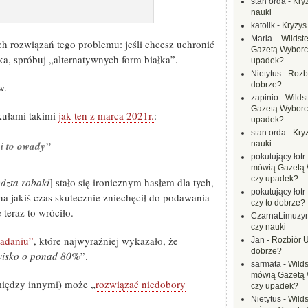
stan orda
-
Kryz
nauki
katolik
-
Kryzys
Maria.
-
Wildste
ych rozwiązań tego problemu: jeśli chcesz uchronić
Gazetą Wyborc
ka, spróbuj „alternatywnych form białka”.
upadek?
Nietytus
-
Rozbi
dobrze?
w.
zapinio
-
Wilds
Gazetą Wyborc
ykułami takimi
jak ten z marca 2021r.
:
upadek?
stan orda
-
Kryz
nauki
ci to owady”
pokutujący łotr
mówią Gazetą 
czy upadek?
edzta robaki
] stało się ironicznym hasłem dla tych,
pokutujący łotr
na jakiś czas skutecznie zniechęcił do podawania
czy to dobrze?
teraz to wróciło.
CzarnaLimuzy
czy nauki
adaniu”
, które najwyraźniej wykazało, że
Jan
-
Rozbiór U
dobrze?
wisko o ponad 80%
”.
sarmata
-
Wilds
mówią Gazetą 
między innymi) może „
rozwiązać niedobory
czy upadek?
Nietytus
-
Wilds