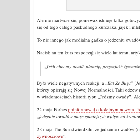
Ale nie martwcie się, ponieważ istnieje kilka gotow
się od tego całego paskudnego kurczaka, jajek i mle
To nic innego jak medialna gadka o jedzeniu owadó
Nacisk na ten kurs rozpoczął się wiele lat temu, art
„Jeśli chcemy ocalić planetę, przyszłość żywnoś
Było wiele negatywnych reakcji, a „
Eat Ze Bugs
” [
J
którzy opierają się Nowej Normalności. Taki odzew 
w wiadomościach historii typu „Jedzmy owady”. Ale 
22 maja Forbes
poinformował o kolejnym nowym „b
„
jedzenie owadów może zmniejszyć wpływ na środo
28 maja The Sun stwierdziło, że jedzenie owadów (
żywnościowe
”.