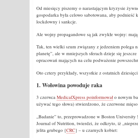
Od miesięcy piszemy o narastającym kryzysie żywn
gospodarka była celowo sabotowana, aby podnieść k
lockdowny i sankcje.
Ale wojny propagandowe są jak zwykłe wojny: mają t
Tak, ten wielki szum związany z jedzeniem polega n
planetę”, ale w mniejszych sferach dzieje się jeszcze
opracowań mających na celu podważenie powszechne
Oto cztery przykłady, wszystkie z ostatnich dziesięci
1. Wołowina powoduje raka
3 czerwca
MedicalXpress poinformował
o nowym bad
używać tego słowa) stwierdzono, że czerwone mięso
„Badanie” to, przeprowadzone w Boston University 
Journal of Nutrition, twierdzi, że odkryto, iż „nie
jelita grubego {
CRC
} – u czarnych kobiet: