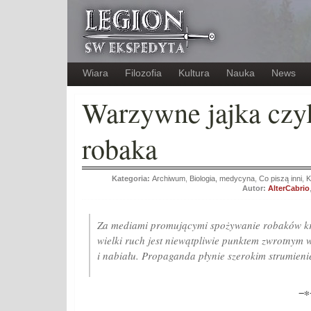
Wiara
Filozofia
Kultura
Nauka
News
Warzywne jajka czyl
robaka
Kategoria:
Archiwum
,
Biologia, medycyna
,
Co piszą inni
,
K
Autor:
AlterCabrio
Za mediami promującymi spożywanie robaków kry
wielki ruch jest niewątpliwie punktem zwrotnym
i nabiału. Propaganda płynie szerokim strumieni
−∗