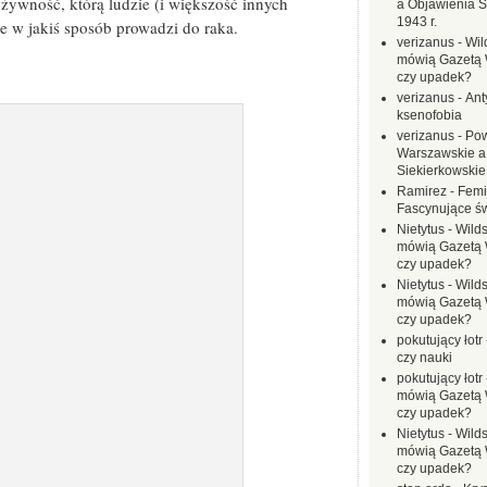
 żywność, którą ludzie (i większość innych
a Objawienia S
1943 r.
le w jakiś sposób prowadzi do raka.
verizanus
-
Wil
mówią Gazetą 
czy upadek?
verizanus
-
Ant
ksenofobia
verizanus
-
Pow
Warszawskie a
Siekierkowskie 
Ramirez
-
Femi
Fascynujące ś
Nietytus
-
Wilds
mówią Gazetą 
czy upadek?
Nietytus
-
Wilds
mówią Gazetą 
czy upadek?
pokutujący łotr
czy nauki
pokutujący łotr
mówią Gazetą 
czy upadek?
Nietytus
-
Wilds
mówią Gazetą 
czy upadek?