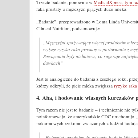
Trzecie badanie, ponownie w
MedicalXpress, tym ra
raka prostaty u mężczyzn pijących dużo mleka.
„Badanie”, przeprowadzone w Loma Linda Universit
Clinical Nutrition, podsumowuje:
„Mężczyźni spożywający więcej produktów mleczn
wyższe ryzyko raka prostaty w porównaniu z mężc
Powiązania były nieliniowe, co sugeruje najwięk
dawkach”
Jest to analogiczne do badania z zeszłego roku, p
którzy odkryli, że picie mleka zwiększa
ryzyko raka 
4. Aha, i hodowanie własnych kurczaków 
Tym razem nie jest to badanie – i technicznie nie t
poinformowało, że amerykańskie CDC uruchomiło „
pokarmowych rzekomo związanych z ludźmi hodując
„Federalni urzędnicy ds. zdrowia badają kilka w