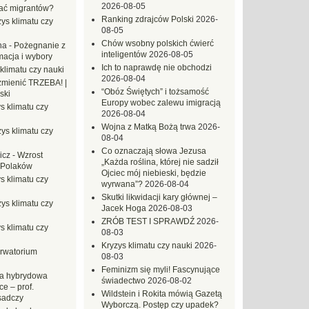
2026-08-05
ać migrantów?
Ranking zdrajców Polski
2026-
ys klimatu czy
08-05
Chów wsobny polskich ćwierć
na
-
Pożegnanie z
inteligentów
2026-08-05
macja i wybory
Ich to naprawdę nie obchodzi
klimatu czy nauki
2026-08-04
mienić TRZEBA! |
“Obóz Świętych” i tożsamość
ski
Europy wobec zalewu imigracją
s klimatu czy
2026-08-04
Wojna z Matką Bożą trwa
2026-
ys klimatu czy
08-04
Co oznaczają słowa Jezusa
icz
-
Wzrost
„Każda roślina, której nie sadził
 Polaków
Ojciec mój niebieski, będzie
s klimatu czy
wyrwana”?
2026-08-04
Skutki likwidacji kary głównej –
ys klimatu czy
Jacek Hoga
2026-08-03
ZRÓB TEST I SPRAWDŹ
2026-
s klimatu czy
08-03
Kryzys klimatu czy nauki
2026-
rwatorium
08-03
Feminizm się myli! Fascynujące
a hybrydowa
świadectwo
2026-08-02
e – prof.
Wildstein i Rokita mówią Gazetą
sadczy
Wyborczą. Postęp czy upadek?