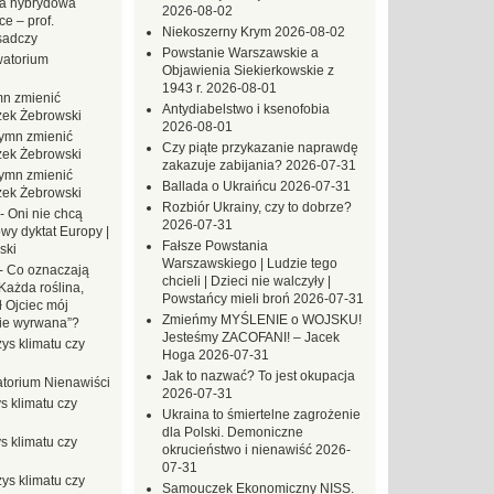
a hybrydowa
2026-08-02
e – prof.
Niekoszerny Krym
2026-08-02
sadczy
Powstanie Warszawskie a
atorium
Objawienia Siekierkowskie z
1943 r.
2026-08-01
n zmienić
Antydiabelstwo i ksenofobia
zek Żebrowski
2026-08-01
ymn zmienić
Czy piąte przykazanie naprawdę
zek Żebrowski
zakazuje zabijania?
2026-07-31
ymn zmienić
Ballada o Ukraińcu
2026-07-31
zek Żebrowski
Rozbiór Ukrainy, czy to dobrze?
-
Oni nie chcą
2026-07-31
wy dyktat Europy |
Fałsze Powstania
ski
Warszawskiego | Ludzie tego
-
Co oznaczają
chcieli | Dzieci nie walczyły |
Każda roślina,
Powstańcy mieli broń
2026-07-31
ł Ojciec mój
Zmieńmy MYŚLENIE o WOJSKU!
zie wyrwana”?
Jesteśmy ZACOFANI! – Jacek
ys klimatu czy
Hoga
2026-07-31
Jak to nazwać? To jest okupacja
torium Nienawiści
2026-07-31
s klimatu czy
Ukraina to śmiertelne zagrożenie
dla Polski. Demoniczne
s klimatu czy
okrucieństwo i nienawiść
2026-
07-31
ys klimatu czy
Samouczek Ekonomiczny NISS.