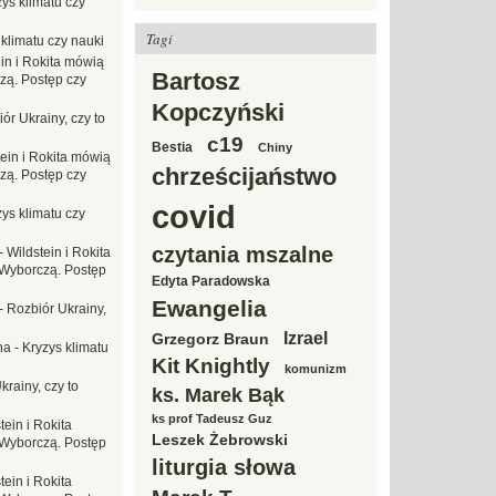
ys klimatu czy
Tagi
 klimatu czy nauki
in i Rokita mówią
Bartosz
zą. Postęp czy
Kopczyński
ór Ukrainy, czy to
c19
Bestia
Chiny
tein i Rokita mówią
chrześcijaństwo
zą. Postęp czy
covid
ys klimatu czy
czytania mszalne
-
Wildstein i Rokita
Wyborczą. Postęp
Edyta Paradowska
Ewangelia
-
Rozbiór Ukrainy,
Izrael
Grzegorz Braun
na
-
Kryzys klimatu
Kit Knightly
komunizm
krainy, czy to
ks. Marek Bąk
ks prof Tadeusz Guz
tein i Rokita
Leszek Żebrowski
Wyborczą. Postęp
liturgia słowa
tein i Rokita