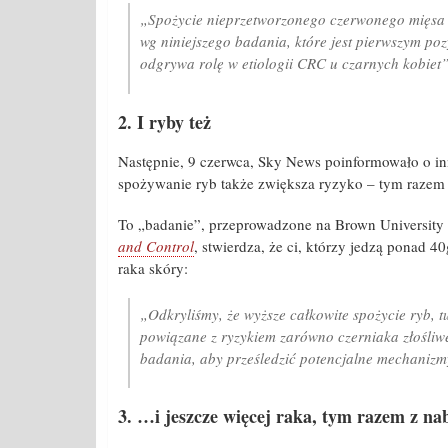
„Spożycie nieprzetworzonego czerwonego mięsa
wg niniejszego badania, które jest pierwszym p
odgrywa rolę w etiologii CRC u czarnych kobiet
2. I ryby też
Następnie, 9 czerwca, Sky News poinformowało o in
spożywanie ryb także zwiększa ryzyko – tym razem 
To „badanie”, przeprowadzone na Brown University
and Control
, stwierdza, że ci, którzy jedzą ponad 
raka skóry:
„Odkryliśmy, że wyższe całkowite spożycie ryb, 
powiązane z ryzykiem zarówno czerniaka złośliwe
badania, aby prześledzić potencjalne mechanizm
3. …i jeszcze więcej raka, tym razem z na