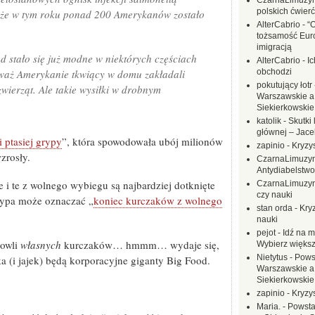
CzarnaLimuzy
polskich ćwierć
 że w tym roku ponad 200 Amerykanów zostało
AlterCabrio
-
“
tożsamość Eur
imigracją
stało się już modne w niektórych częściach
AlterCabrio
-
I
waż Amerykanie tkwiący w domu zakładali
obchodzi
pokutujący łotr
zwierząt. Ale takie wysiłki w drobnym
Warszawskie a
Siekierkowskie 
katolik
-
Skutki 
głównej – Jac
 ptasiej grypy
”, która spowodowała ubój milionów
zapinio
-
Kryzys
zrosły.
CzarnaLimuzy
Antydiabelstwo
e i te z wolnego wybiegu są najbardziej dotknięte
CzarnaLimuzy
czy nauki
grypa może oznaczać „
koniec kurczaków z wolnego
stan orda
-
Kryz
nauki
pejot
-
Idź na m
dowli
własnych
kurczaków… hmmm… wydaje się,
Wybierz większ
Nietytus
-
Pows
 (i jajek) będą korporacyjne giganty Big Food.
Warszawskie a
Siekierkowskie 
zapinio
-
Kryzys
Maria.
-
Powsta