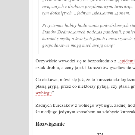
związanych z drobiem przydomowym, twierdząc,
tym dotkniętych, z jednym zgłoszonym zgonem.
Przyziemne hobby hodowania podwórkowych stad 
Stanów Zjednoczonych podczas pandemii, ponie
kurniki z myślą o świeżych jajach i towarzystwie 
gospodarstwie mogą mieć swoją cenę”
Oczywiście wywodzi się to bezpośrednio z „
epidemii
sztuk drobiu, a ceny jajek i kurczaków gwałtownie w
Co ciekawe, mówi się już, że to kurczęta ekologiczn
ptasią grypą, przez co niektórzy pytają, czy ptasia 
wybiegu
”.
Żadnych kurczaków z wolnego wybiegu, żadnej ho
że niedługo jedynym sposobem na zdobycie kurczaka
Rozwiązanie
TM