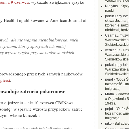
Włodzimierz O
zem z 9 czerwca
, wykazało zwiększone ryzyko
Nietytus
-
Kryzy
nauki
pokutujący łotr
y Health i opublikowane w American Journal of
słowa Jezusa „
której nie sadzi
niebieski, będ
CzarnaLimuzy
ych, ale nie wapnia nienabiałowego, mieli
Warszawskie a
Siekierkowskie 
zyznami, którzy spożywali ich mniej.
verizanus
-
Pow
szy wzrost ryzyka przy stosunkowo niskich
Warszawskie a
Siekierkowskie 
pokutujący łotr
Warszawskie a
rzeprowadzonego przez tych samych naukowców,
Siekierkowskie 
piersi
.
pejot
-
“Obóz Św
tożsamość Eur
imigracją
powoduje zatrucia pokarmowe
Maria.
-
Powsta
a Objawienia S
ylko o jedzeniu – ale 10 czerwca CBSNews
1943 r.
sondę” w sprawie wzrostu przypadków zatruć
pejot
-
“Obóz Św
tożsamość Eur
ymi własne kurczaki:
imigracją
piko
-
Ballada 
ielostanowych ognisk infekcji salmonellą