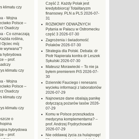
Część 2. Każdy Polak jest
s klimatu czy
kredytobiorcą! Totalitaryzm
finansowy. PLN a PLS
2026-07-
na
-
Wojna
31
eciwko Polsce –
ROZMOWY ODWAŻNYCH
erz Osadczy
Pytania w Pałacu w Ostromecku
na
-
Co oznaczają
część 3
2026-07-30
Każda roślina,
Zagrożenia i świadomość
ł Ojciec mój
Polaków
2026-07-30
zie wyrwana”?
Strategia dla Polski. Debata: dr
a hybrydowa
Piotr Napierała kontra dr Leszek
e – prof.
Sykulski
2026-07-30
sadczy
Mateusz Morawiecki – To nie ja
ys klimatu czy
byłem premierem PiS
2026-07-
30
na
-
Wojna
Dzienniki Fauciego i renesans
eciwko Polsce –
wycieku informacji z laboratoriów
erz Osadczy
2026-07-29
s klimatu czy
Najnowsze dane obalają panikę
dotyczącą pożarów lasów
2026-
ys klimatu czy
07-29
Komu w Polsce przeszkadza
eszcze o
medycyna komplementarna? –
hopina
prof. Andrzej Frydrychowski
2026-07-29
ojna hybrydowa
e – prof.
Nie oddawaj życia za hulajnogę!