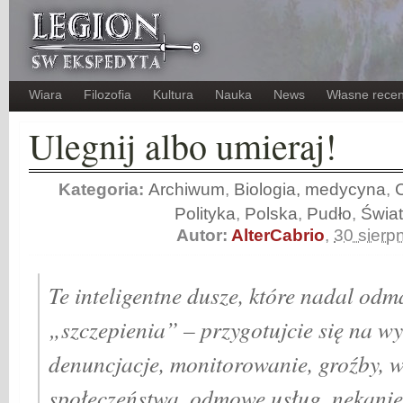
Wiara
Filozofia
Kultura
Nauka
News
Własne recen
Ulegnij albo umieraj!
Kategoria:
Archiwum
,
Biologia, medycyna
,
C
Polityka
,
Polska
,
Pudło
,
Świat
Autor:
AlterCabrio
,
30 sierp
Te inteligentne dusze, które nadal od
„szczepienia” – przygotujcie się na wy
denuncjacje, monitorowanie, groźby, 
społeczeństwa, odmowę usług, nękanie 