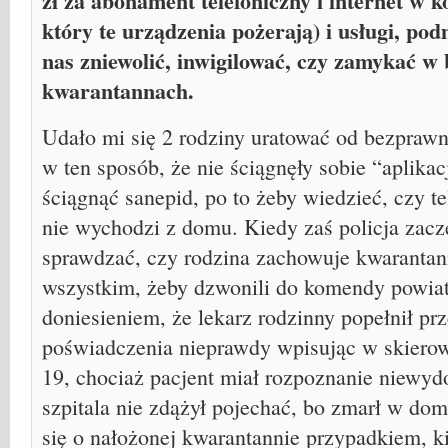
zł za abonament telefoniczny i internet w 
który te urządzenia pożerają) i usługi, po
nas zniewolić, inwigilować, czy zamykać 
kwarantannach.
Udało mi się 2 rodziny uratować od bezpraw
w ten sposób, że nie ściągnęły sobie “aplikac
ściągnąć sanepid, po to żeby wiedzieć, czy tel
nie wychodzi z domu. Kiedy zaś policja zaczę
sprawdzać, czy rodzina zachowuje kwarantan
wszystkim, żeby dzwonili do komendy powiato
doniesieniem, że lekarz rodzinny popełnił pr
poświadczenia nieprawdy wpisując w skierowa
19, chociaż pacjent miał rozpoznanie niewydo
szpitala nie zdążył pojechać, bo zmarł w do
się o nałożonej kwarantannie przypadkiem, ki