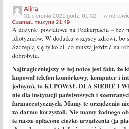
Alina
31 sierpnia 2021 godz. 01:32
- w odpowie
CzarnaLimuzyna 21:49
A dożynki powiatowe na Podkarpaciu – bez m
idiotyzmów. W dodatku wszyscy zdrowi, bo si
Szczepią się tylko ci, co muszą jeździć na r
dobrobytu.
Najtragiczniejszy w tej notce jest fakt, że 
kupował telefon komórkowy, komputer i inte
jednym), to KUPOWAŁ DLA SIEBIE I
nie dla instytucji państwowych i szemrany
farmaceutycznych. Mamy te urządzenia nie 
za darmo korzystali. Nie mamy żadnego o
te nasze opłacone ciężko urządzenia (ja pła