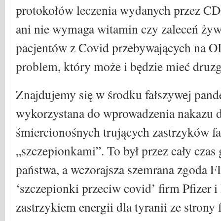
protokołów leczenia wydanych przez CDC
ani nie wymaga witamin czy zaleceń ży
pacjentów z Covid przebywających na O
problem, który może i będzie mieć druzg
Znajdujemy się w środku fałszywej pande
wykorzystana do wprowadzenia nakazu d
śmiercionośnych trujących zastrzyków f
„szczepionkami”. To był przez cały cza
państwa, a wczorajsza szemrana zgoda F
‘szczepionki przeciw covid’ firm Pfizer 
zastrzykiem energii dla tyranii ze strony