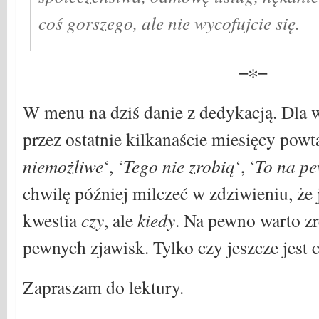
coś gorszego, ale nie wycofujcie się.
−∗−
W menu na dziś danie z dedykacją. Dla w
przez ostatnie kilkanaście miesięcy powta
niemożliwe
‘, ‘
Tego nie zrobią
‘, ‘
To na pe
chwilę później milczeć w zdziwieniu, że
kwestia
czy
, ale
kiedy
. Na pewno warto z
pewnych zjawisk. Tylko czy jeszcze jest
Zapraszam do lektury.