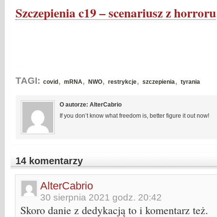
Szczepienia c19 – scenariusz z horroru
,
,
,
,
,
TAGI:
covid
mRNA
NWO
restrykcje
szczepienia
tyrania
O autorze: AlterCabrio
If you don’t know what freedom is, better figure it out now!
14 komentarzy
AlterCabrio
30 sierpnia 2021 godz. 20:42
Skoro danie z dedykacją to i komentarz też.