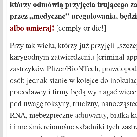
którzy odmówią przyjęcia trującego z
przez „medyczne” uregulowania, będz
albo umieraj!
[comply or die!]
Przy tak wielu, którzy już przyjęli „szcz
karygodnym zatwierdzeniu [criminal app
zastrzyków Pfizer/BioNTech, prawdopodo
osób jednak stanie w kolejce do inokulac
pracodawcy i firmy będą wymagać więcej
pod uwagę toksyny, trucizny, nanocząste
RNA, niebezpieczne adiuwanty, białka ko
i inne śmiercionośne składniki tych zast